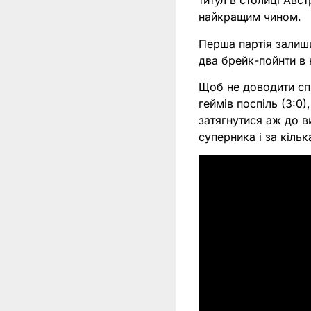
титул в столиці Авс
найкращим чином.
Перша партія залиши
два брейк-пойнти в н
Щоб не доводити спр
геймів поспіль (3:0)
затягнутися аж до в
суперника і за кільк