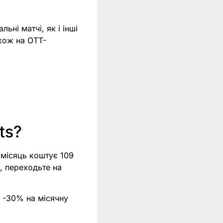
ьні матчі, як і інші
акож на OTT-
ts?
а місяць коштує 109
, переходьте на
 -30% на місячну