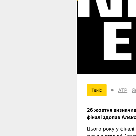
ATP
Я
Теніс
26 жовтня визначивс
фіналі здолав Алєк
Цього року у фіналі