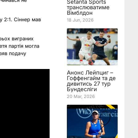
очинався не
Setanta Sports
транслюватиме
Вімблдон
 2:1. Сіннер мав
18 Jun, 2026
трьох виграних
етя партія могла
взяв подачу
Анонс Лейпциг –
Гоффенгайм та де
дивитись 27 тур
Бундесліги
20 Mar, 2026