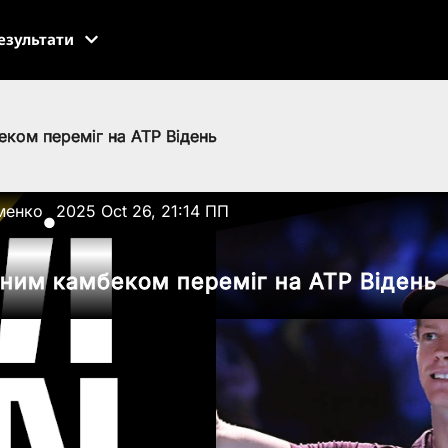
езультати
еком переміг на ATP Відень
менко
2025 Oct 26, 21:14 ПП
●
тним камбеком переміг на ATP Відень