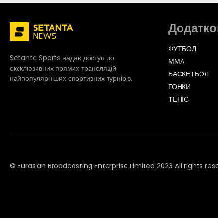
Додатко
ФУТБОЛ
Setanta Sports надає доступ до
ММА
ексклюзивних прямих трансляцій
БАСКЕТБОЛ
найпопулярніших спортивних турнірів.
ГОНКИ
TЕНІС
© Eurasian Broadcasting Enterprise Limited 2023 All rights res
© Adjara.com LLC 2023 All rights reserved