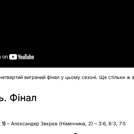
четвертий виграний фінал у цьому сезоні. Ще стільки ж 
ь. Фінал
 1)
– Алєксандер Звєрєв (Німеччина, 2) – 3:6, 6:3, 7:5