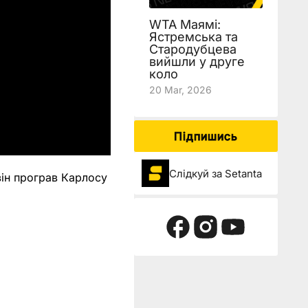
WTA Маямі:
Ястремська та
Стародубцева
вийшли у друге
коло
20 Mar, 2026
Підпишись
Слідкуй за Setanta
він програв Карлосу