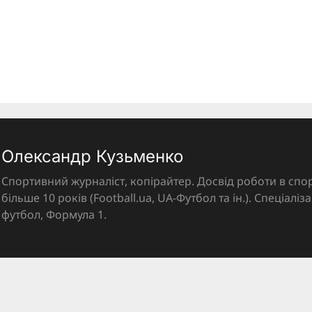
Олександр Кузьменко
Спортивний журналіст, копірайтер. Досвід роботи в спор
більше 10 років (Football.ua, UA-Футбол та ін.). Спеціалі
футбол, Формула 1.