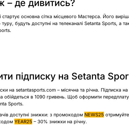
 – де дивитись?
 стартує основна сітка місцевого Мастерса. Його вирішал
туру, будуть доступні на телеканалі Setanta Sports, а т
orts.
ти підписку на Setanta Spor
ски на setantasports.com – місячна та річна. Підписка н
чна обійдеться в 1090 гривень. Щоб оформити передплату
nta Sports.
ачів доступні знижки: з промокодом
NEWS25
отримуйте
окодом
YEAR25
– 30% знижки на річну.