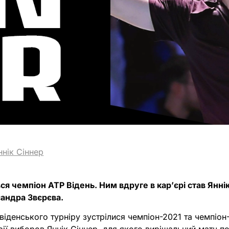
ннік Сіннер
я чемпіон ATP Відень. Ним вдруге в карʼєрі став Яннік
сандра Звєрєва.
 віденського турніру зустрілися чемпіон-2021 та чемпіон