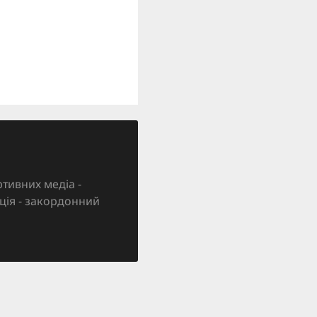
тивних медіа -
зація - закордонний