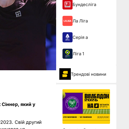
Бундесліга
Ла Ліга
Серія а
Ліга 1
Трендові новини
 Сіннер, який у
-2023. Свій другий