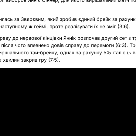
трії виборов Яннік Сіннер, для якого вирішальний матч п
лась за Звєрєвим, який зробив єдиний брейк за рахунку
аступному ж геймі, проте реалізувати їх не зміг (3:6).
аву до нервової кінцівки Яннік розпочав другий сет з 
, після чого впевнено довів справу до перемоги (6:3). Тр
ирішального тай-брейку, однак за рахунку 5:5 італієць 
а хвилин закрив гру (7:5).