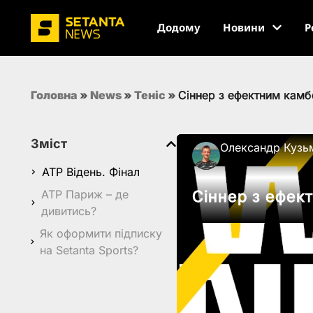
Додому
Новини
Р
Головна
»
News
»
Теніс
»
Сіннер з ефектним камб
Зміст
Олександр Кузь
ATP Відень. Фінал
ATP Париж – де
Сіннер з ефек
дивитись?
Як оформити підписку
на Setanta Sports?