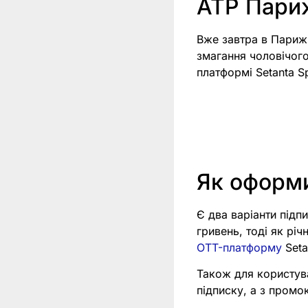
ATP Париж
Вже завтра в Парижі
змагання чоловічого 
платформі Setanta Sp
Як оформи
Є два варіанти підпи
гривень, тоді як рі
OTT-платформу
Seta
Також для користув
підписку, а з пром