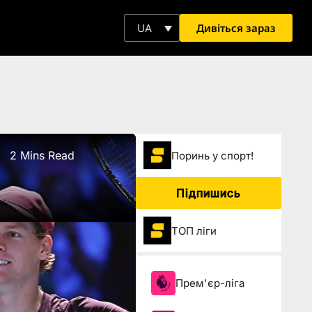
Дивіться зараз
UA
2 Mins Read
Поринь у спорт!
Підпишись
ТОП ліги
Прем'єр-ліга