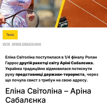
Теніс
WTA
Аріна Сабалєнка
Еліна Світоліна поступилася в 1/4 фіналу Ролан
Гаррос
другій ракетці світу Аріні Сабалєнка
.
Українка традиційно відмовилася потиснути
руку
представниці держави-терориста
, через
що почула свист з трибун на свою адресу.
Еліна Світоліна – Аріна
Сабалєнка