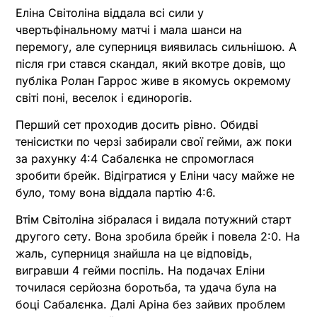
Еліна Світоліна віддала всі сили у
чвертьфінальному матчі і мала шанси на
перемогу, але суперниця виявилась сильнішою. А
після гри стався скандал, який вкотре довів, що
публіка Ролан Гаррос живе в якомусь окремому
світі поні, веселок і єдинорогів.
Перший сет проходив досить рівно. Обидві
тенісистки по черзі забирали свої гейми, аж поки
за рахунку 4:4 Сабалєнка не спромоглася
зробити брейк. Відігратися у Еліни часу майже не
було, тому вона віддала партію 4:6.
Втім Світоліна зібралася і видала потужний старт
другого сету. Вона зробила брейк і повела 2:0. На
жаль, суперниця знайшла на це відповідь,
вигравши 4 гейми поспіль. На подачах Еліни
точилася серйозна боротьба, та удача була на
боці Сабалєнка. Далі Аріна без зайвих проблем