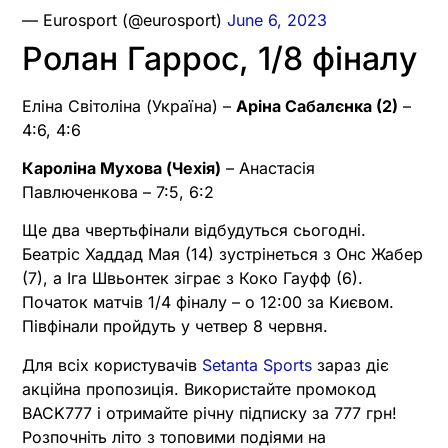
— Eurosport (@eurosport)
June 6, 2023
Ролан Гаррос, 1/8 фіналу
Еліна Світоліна (Україна) –
Аріна Сабалєнка (2)
–
4:6, 4:6
Кароліна Мухова (Чехія)
– Анастасія
Павлюченкова – 7:5, 6:2
Ще два чвертьфінали відбудуться сьогодні.
Беатріс Хаддад Мая (14) зустрінеться з Онс Жабер
(7), а Іга Швьонтек зіграє з Коко Гауфф (6).
Початок матчів 1/4 фіналу – о 12:00 за Києвом.
Півфінали пройдуть у четвер 8 червня.
Для всіх користувачів
Setanta Sports
зараз діє
акційна пропозиція. Використайте промокод
BACK777 і отримайте річну підписку за 777 грн!
Розпочніть літо з топовими подіями на