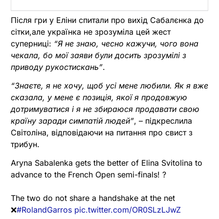
Після гри у Еліни спитали про вихід Сабалєнка до
сітки,але українка не зрозуміла цей жест
суперниці:
“Я не знаю, чесно кажучи, чого вона
чекала, бо мої заяви були досить зрозумілі з
приводу рукостискань”
.
“Знаєте, я не хочу, щоб усі мене любили. Як я вже
сказала, у мене є позиція, якої я продовжую
дотримуватися і я не збираюся продавати свою
країну заради симпатій людей”
, – підкреслила
Світоліна, відповідаючи на питання про свист з
трибун.
Aryna Sabalenka gets the better of Elina Svitolina to
advance to the French Open semi-finals! ?
The two do not share a handshake at the net
❌
#RolandGarros
pic.twitter.com/OR0SLzLJwZ