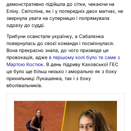
демонстративно підійшла до сітки, чекаючи на
Еліну. Світоліна, як і у попередніх двох матчах, не
звернула уваги на суперницю і попрямувала
одразу до судді.
Трибуни освистали українку, а Сабалєнка
повернулась до своєї команди і посміхнулася.
Вона прекрасно знала, до чого призведе ця
провокація, адже
в першому колі було те саме з
Мартою Костюк
. В день підриву Каховської ГЕС
це було ще більш низько і аморально як з боку
прихильниці Лукашенка, так і з боку
вболівальників.