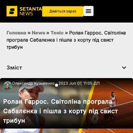
Дивіться зараз
Головна
»
News
»
Теніс
»
Ролан Гаррос. Світоліна
програла Сабалєнка і пішла з корту під свист
трибун
Зміст
Олександр Кузьменко
2023 Jun 07, 11:05 ДП
●
Ролан Гаррос. Світоліна програла
Сабалєнка і пішла з корту під свист
трибун