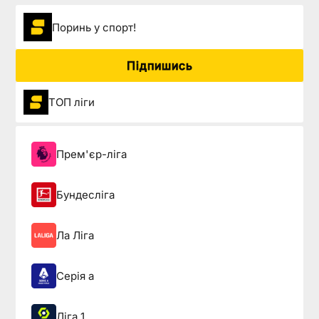
Поринь у спорт!
Підпишись
ТОП ліги
Прем'єр-ліга
Бундесліга
Ла Ліга
Серія а
Ліга 1