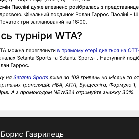
Ясмін Паоліні дуже впевнено розібралась з представниц
рєєвою. Фінальний поєдинок Ролан Гаррос Паоліні – Ш
 Початок гри запланований на 16:00.
сь турніри WTA?
 WTA можна переглянути
в прямому етері дивіться на OTT
аналах Setanta Sports та Setanta Sports+. Наступний под
олан Гаррос.
ку на
Setanta Sports
лише за 109 гривень на місяць та о
портивних трансляцій: НБА, АПЛ, Бундесліга, Формула 1,
нірів. А з промокодом NEWS24 отримуйте знижку 30%.
Борис Гаврилець