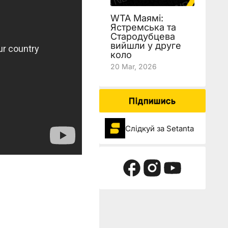
WTA Маямі:
Ястремська та
Стародубцева
вийшли у друге
коло
20 Mar, 2026
Підпишись
Слідкуй за Setanta