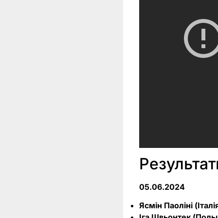
Результат
05.06.2024
Ясмін Паоліні (Італія
Іга Швьонтек (Польщ