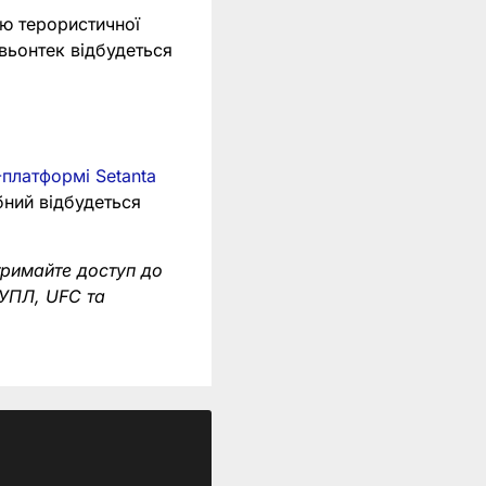
ею терористичної
вьонтек відбудеться
-платформі Setanta
ібний відбудеться
тримайте доступ до
 УПЛ, UFC та