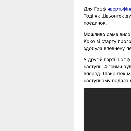
Для Гофф
чвертьфін
Тоді як Швьонтек д
поєдинок.
Можливо саме висок
Коко зі старту прог
здобула впевнену п
У другій партії Гофф
наступні 4 гейми бу
вперед. Швьонтек ма
наступному подала 