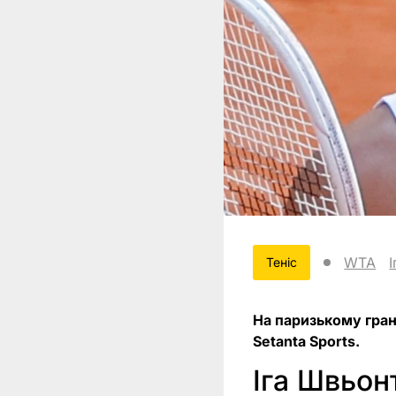
WTA
Теніс
На паризькому гран
Setanta Sports.
Іга Швьон