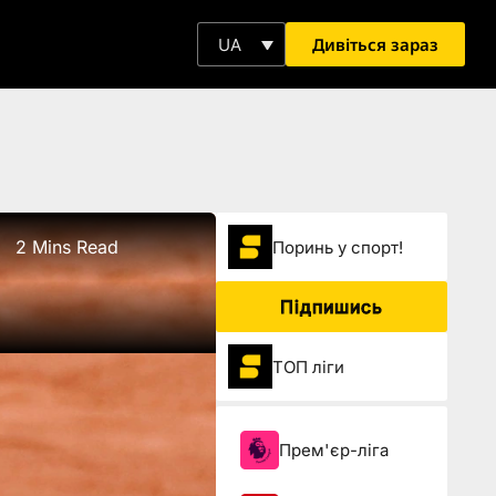
Дивіться зараз
UA
2 Mins Read
Поринь у спорт!
Підпишись
ТОП ліги
Прем'єр-ліга