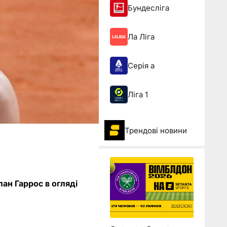
Бундесліга
Ла Ліга
Серія а
Ліга 1
Трендові новини
ан Гаррос в огляді