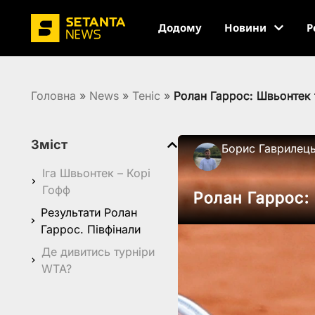
Додому
Новини
Р
Головна
»
News
»
Теніс
»
Ролан Гаррос: Швьонтек т
Зміст
Борис Гаврилец
Іга Швьонтек – Корі
Гофф
Ролан Гаррос: 
Результати Ролан
Гаррос. Півфінали
Де дивитись турніри
WTA?