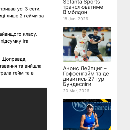
Setanta Sports
транслюватиме
ривав усі 3 сети.
Вімблдон
ці лише 2 гейми за
18 Jun, 2026
найвищого класу.
 підсумку Іга
1. Щоправда,
ставання та вийшла
Анонс Лейпциг –
рала гейм та в
Гоффенгайм та де
дивитись 27 тур
Бундесліги
20 Mar, 2026