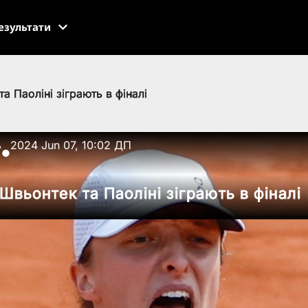
езультати
а Паоліні зіграють в фіналі
ь
2024 Jun 07, 10:02 ДП
●
Швьонтек та Паоліні зіграють в фіналі