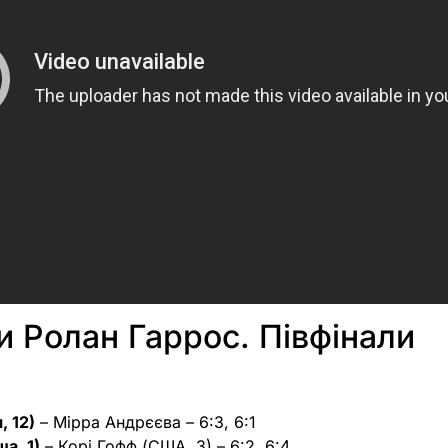
и Ролан Гаррос. Півфінали
, 12)
– Мірра Андрєєва – 6:3, 6:1
а, 1)
– Корі Гофф (США, 3) – 6:2, 6:4