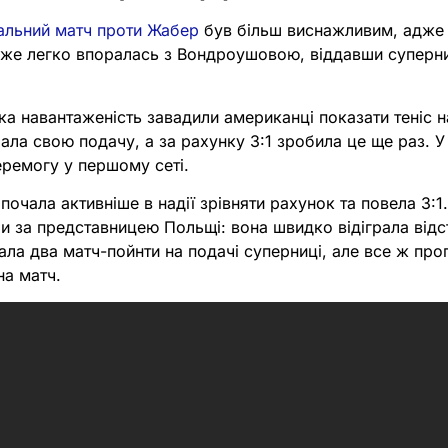
альний матч проти Жабер
був більш виснажливим, адже т
уже легко впоралась з Вондроушовою, віддавши суперни
а навантаженість завадили американці показати теніс 
рала свою подачу, а за рахунку 3:1 зробила це ще раз. У
еремогу у першому сеті.
 почала активніше в надії зрівняти рахунок та повела 3:
ли за представницею Польщі: вона швидко відіграла від
ла два матч-пойнти на подачі суперниці, але все ж прог
на матч.