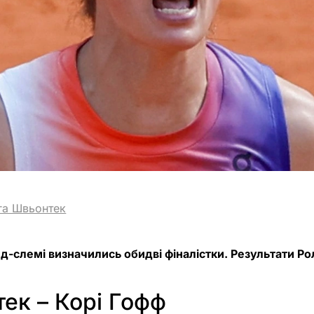
Іга Швьонтек
д-слемі визначились обидві фіналістки. Результати Рол
тек – Корі Гофф