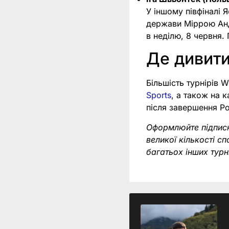
У іншому півфіналі 
держави Міррою Анд
в неділю, 8 червня.
Де дивити
Більшість турнірів
Sports
, а також на к
після завершення Р
Оформлюйте підпис
великої кількості с
багатьох інших тур