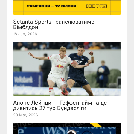
Setanta Sports транслюватиме
Вімблдон
18 Jun, 2026
Анонс Лейпциг – Гоффенгайм та де
дивитись 27 тур Бундесліги
20 Mar, 2026