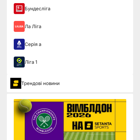
Бундесліга
Ла Ліга
Серія а
Ліга 1
Трендові новини