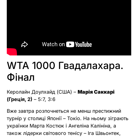
WTA 1000 Гвадалахара.
Фінал
Керолайн Доулхайд (США) –
Марія Саккарі
(Греція, 2)
– 5:7, 3:6
Вже завтра розпочнеться не менш престижний
турнір у столиці Японії – Токіо. На ньому зіграють
українки Марта Костюк і Ангеліна Калініна, а
також лідерки світового тенісу – Іга Швьонтек,