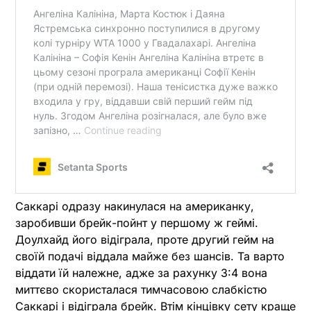
Саккарі одразу накинулася на американку,
заробивши брейк-пойнт у першому ж геймі.
Доулхайд його відіграла, проте другий гейм на
своїй подачі віддала майже без шансів. Та варто
віддати їй належне, адже за рахунку 3:4 вона
миттєво скористалася тимчасовою слабкістю
Саккарі і відіграла брейк. Втім кінцівку сету краще