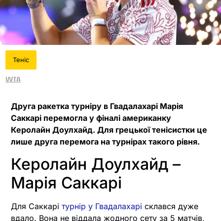
Теніс
WTA
Друга ракетка турніру в Гвадалахарі Марія
Саккарі перемогла у фіналі американку
Керолайн Доулхайд. Для грецької тенісистки це
лише друга перемога на турнірах такого рівня.
Керолайн Доулхайд –
Марія Саккарі
Для Саккарі
турнір у Гвадалахарі
склався дуже
вдало. Вона не віддала жодного сету за 5 матчів,