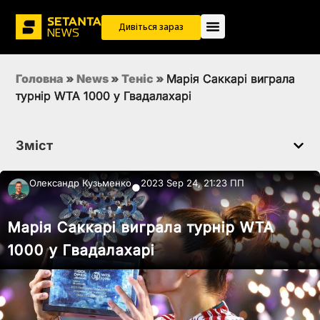
Дивіться зараз
Головна
»
News
»
Теніс
»
Марія Саккарі виграла
турнір WTA 1000 у Гвадалахарі
Зміст
Олександр Кузьменко
2023 Sep 24, 21:23 ПП
●
Марія Саккарі виграла турнір WTA
1000 у Гвадалахарі