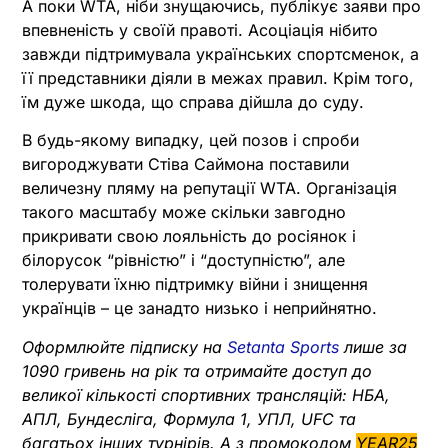
А поки WTA, ніби знущаючись, публікує заяви про
впевненість у своїй правоті. Асоціація нібито
завжди підтримувала українських спортсменок, а
її представники діяли в межах правил. Крім того,
їм дуже шкода, що справа дійшла до суду.
В будь-якому випадку, цей позов і спроби
вигороджувати Стіва Саймона поставили
величезну пляму на репутації WTA. Організація
такого масштабу може скільки завгодно
прикривати свою лояльність до росіянок і
білорусок “рівністю” і “доступністю”, але
толерувати їхню підтримку війни і знищення
українців – це занадто низько і неприйнятно.
Оформлюйте підписку на
Setanta Sports
лише за
1090 гривень на рік та отримайте доступ до
великої кількості спортивних трансляцій: НБА,
АПЛ, Бундесліга, Формула 1, УПЛ, UFC та
багатьох інших турнірів. А з промокодом
YEAR25