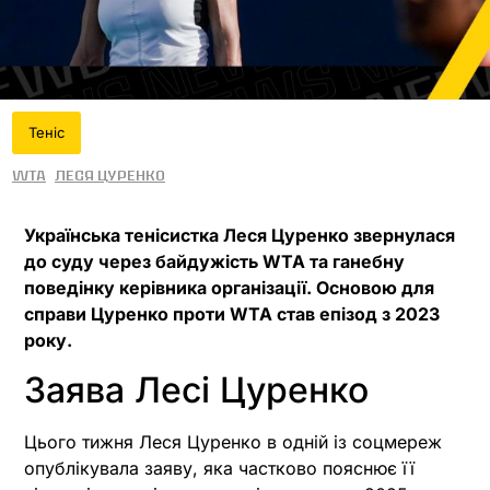
Теніс
WTA
Леся Цуренко
Українська тенісистка Леся Цуренко звернулася
до суду через байдужість WTA та ганебну
поведінку керівника організації. Основою для
справи Цуренко проти WTA став епізод з 2023
року.
Заява Лесі Цуренко
Цього тижня Леся Цуренко в одній із соцмереж
опублікувала заяву, яка частково пояснює її