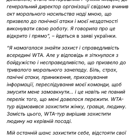
генеральний директор організації свідомо вчинив
акт морального насильства наді мною, що
призвело до панічної атаки і моєї нездатності
виконувати свою роботу. Я говорила про це
відкрито і прямо”,
– йдеться в заяві українки.
“Я намагалася знайти захист і справедливість
всередині WTA. Але у відповідь я зіткнулася з
байдужістю і несправедливістю, що призвело до
тривалого морального занепаду. Біль, страх,
панічні атаки, приниження, приховування
інформації, переслідування моєї команди, щоб
змусити мене замовкнути… і це навіть не повний
перелік того, що мені довелося пережити. WTA-
тур відмовився захистити жінку, гравця, людину.
Замість цього, WTA-тур вирішив захистити
людину на керівній посаді.
Мій останній шанс захистити себе, відстояти свої