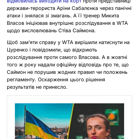
відмовилась виходити на корт
проти представниці
держави-терориста Аріни Сабалєнка через панічні
атаки і знялася зі змагань. А її тренер Микита
Власов ініціював внутрішнє розслідування в WTA
щодо висловлювань Стіва Саймона.
Щоб замʼяти справу у WTA вирішили натиснути на
Цуренко і повідомили, що відкриють
розслідування проти самого Власова. А в жовтні
того ж року надали офіційну відповідь про те, що
Саймон не порушив жодних правил чи положень
регламенту. Оскарження цього рішення
результатів не принесло.