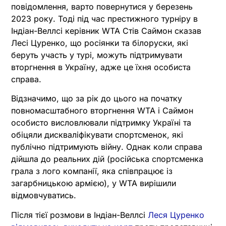
повідомлення, варто повернутися у березень
2023 року. Тоді під час престижного турніру в
Індіан-Веллсі керівник WTA Стів Саймон сказав
Лесі Цуренко, що росіянки та білоруски, які
беруть участь у турі, можуть підтримувати
вторгнення в Україну, адже це їхня особиста
справа.
Відзначимо, що за рік до цього на початку
повномасштабного вторгнення WTA і Саймон
особисто висловлювали підтримку Україні та
обіцяли дискваліфікувати спортсменок, які
публічно підтримують війну. Однак коли справа
дійшла до реальних дій (російська спортсменка
грала з лого компанії, яка співпрацює із
загарбницькою армією), у WTA вирішили
відмовчуватись.
Після тієї розмови в Індіан-Веллсі
Леся Цуренко