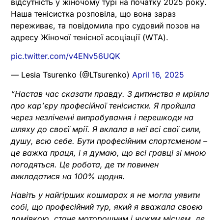
відсутність у жіночому турі на початку 2025 року.
Наша тенісистка розповіла, що вона зараз
переживає, та повідомила про судовий позов на
адресу Жіночої тенісної асоціації (WTA).
pic.twitter.com/v4ENv56UQK
— Lesia Tsurenko (@LTsurenko)
April 16, 2025
“Настав час сказати правду. З дитинства я мріяла
про кар’єру професійної тенісистки. Я пройшла
через незліченні випробування і перешкоди на
шляху до своєї мрії. Я вклала в неї всі свої сили,
душу, всю себе. Бути професійним спортсменом –
це важка праця, і я думаю, що всі гравці зі мною
погодяться. Це робота, де ти повинен
викладатися на 100% щодня.
Навіть у найгірших кошмарах я не могла уявити
собі, що професійний тур, який я вважала своєю
домівкою, стане моторошним і чужим місцем, де