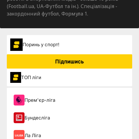
(Football.ua, UA-Футбол та ін.). Спеціалізація -
закордонний футбол, Формула 1.
Поринь у спорт!
Підпишись
ТОП ліги
Прем'єр-ліга
Бундесліга
Ла Ліга