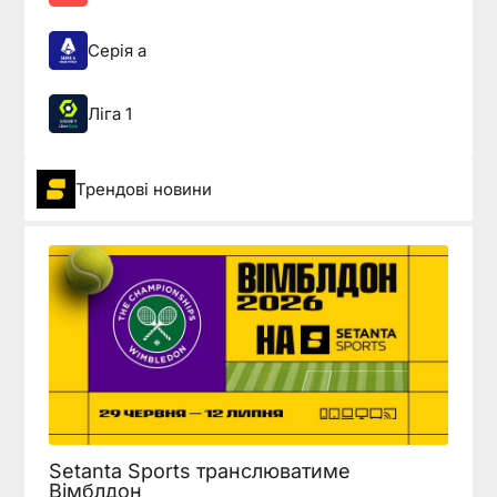
Серія а
Ліга 1
Трендові новини
Setanta Sports транслюватиме
Вімблдон