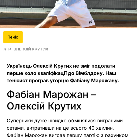
Теніс
ATP
Олексій Крутих
Українець Олексій Крутих не зміг подолати
перше коло кваліфікації до Вімблдону. Наш
тенісист програв угорцю Фабіану Марожану.
Фабіан Марожан –
Олексій Крутих
Суперники дуже швидко обмінялися виграними
сетами, витративши на це всього 40 хвилин.
Фабіан Марожан виграв першу партію з рахунком