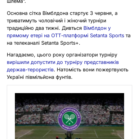
шлема”.
Основна сітка Вімблдона стартує 3 червня, а
триватимуть чоловічий і жіночий турніри
традиційно два тижні. Дивться
Вімблдон у
прямому етері на ОТТ-платформі Setanta Sports
та
на телеканалі Setanta Sports+.
Нагадаємо, цього року організатори турніру
вирішили допустити до турніру представників
держав-терористів
. Натомість вони пожертвують
Україні півмільйона фунтів.