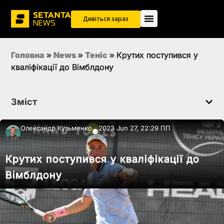
Дивіться зараз
Головна
»
News
»
Теніс
»
Крутих поступився у
кваліфікації до Вімблдону
Зміст
Олександр Кузьменко
2023 Jun 27, 22:29 ПП
●
Крутих поступився у кваліфікації до
Вімблдону