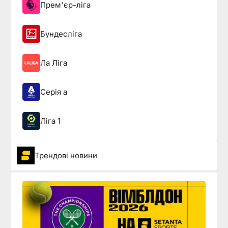
Прем'єр-ліга
Бундесліга
Ла Ліга
Серія а
Ліга 1
Трендові новини