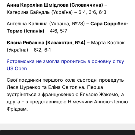
Анна Кароліна Шмідлова (Словаччина)
–
Катерина Байндль (Україна) – 6:4, 3:6, 6:3
Ангеліна Калініна (Україна, №28) –
Сара Соррібес-
Тормо (Іспанія)
– 4:6, 5:7
Єлєна Рибакіна (Казахстан, №4)
– Марта Костюк
(Україна) – 6:2, 6:1
Ястремська не змогла пробитись в основну сітку
US Open
Свої поєдинки першого кола сьогодні проведуть
Леся Цуренко та Еліна Світоліна. Перша
зустрінеться з француженкою Ельзою Жакемо, а
друга – з представницею Німеччини Анною-Леною
Фрідзам.