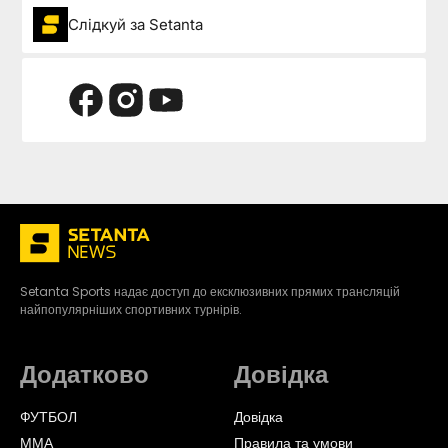
Слідкуй за Setanta
Setanta Sports надає доступ до ексклюзивних прямих трансляцій
найпопулярніших спортивних турнірів.
Додатково
Довідка
ФУТБОЛ
Довідка
ММА
Правила та умови