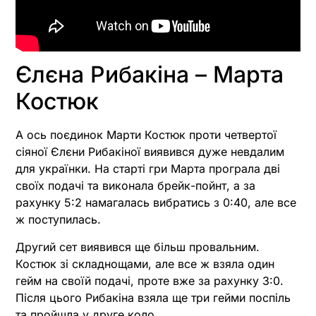
Єлєна Рибакіна – Марта
Костюк
А ось поєдинок Марти Костюк проти четвертої
сіяної Єлєни Рибакіної виявився дуже невдалим
для українки. На старті гри Марта програла дві
своїх подачі та виконала брейк-пойнт, а за
рахунку 5:2 намагалась вибратись з 0:40, але все
ж поступилась.
Другий сет виявився ще більш провальним.
Костюк зі складнощами, але все ж взяла один
гейм на своїй подачі, проте вже за рахунку 3:0.
Після цього Рибакіна взяла ще три гейми поспіль
та пройшла у друге коло.