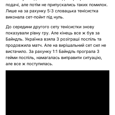
подачі, але потім не припускались таких помилок.
Лише на за рахунку 5:3 словацька тенісистка
виконала сет-пойнт під нуль.
До середини другого сету тенісистки знову
показували рівну гру. Але кінець все ж був за
Байндль. Українка взяла 3 розіграші поспіль та
продовжила матч. Але на вирішальний сет сил не
вистачило. За рахунку 1:1 Байндль програла 3
гейми поспіль, намагалась виправити ситуацію,
але все ж поступилась.