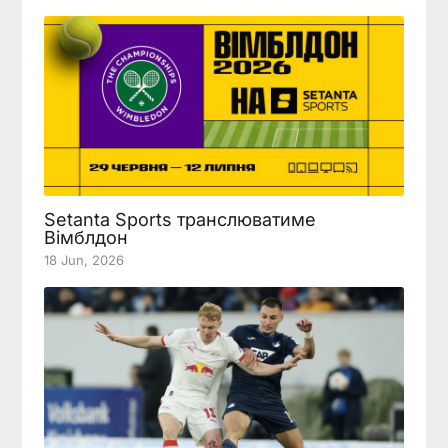
Setanta Sports транслюватиме
Вімблдон
18 Jun, 2026