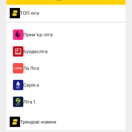
ТОП ліги
Прем'єр-ліга
Бундесліга
Ла Ліга
Серія а
Ліга 1
Трендові новини