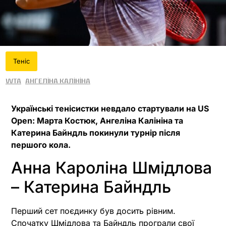
Теніс
WTA
Ангеліна Калініна
Українські тенісистки невдало стартували на US
Open: Марта Костюк, Ангеліна Калініна та
Катерина Байндль покинули турнір після
першого кола.
Анна Кароліна Шмідлова
– Катерина Байндль
Перший сет поєдинку був досить рівним.
Спочатку Шмідлова та Байндль програли свої