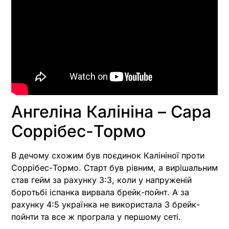
Ангеліна Калініна – Сара
Соррібес-Тормо
В дечому схожим був поєдинок Калініної проти
Соррібес-Тормо. Старт був рівним, а вирішальним
став гейм за рахунку 3:3, коли у напруженій
боротьбі іспанка вирвала брейк-пойнт. А за
рахунку 4:5 українка не використала 3 брейк-
пойнти та все ж програла у першому сеті.