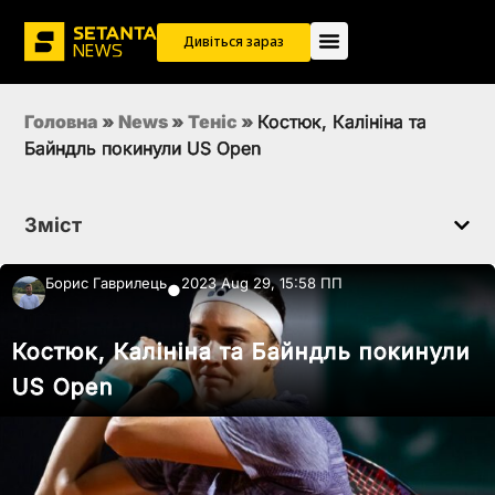
Дивіться зараз
Головна
»
News
»
Теніс
»
Костюк, Калініна та
Байндль покинули US Open
Зміст
Борис Гаврилець
2023 Aug 29, 15:58 ПП
●
Костюк, Калініна та Байндль покинули
US Open