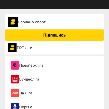
Поринь у спорт!
Підпишись
ТОП ліги
Прем'єр-ліга
Бундесліга
Ла Ліга
Серія а