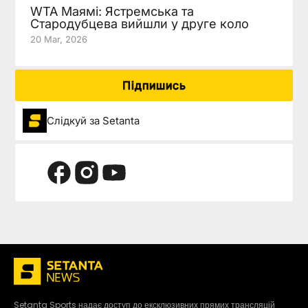
WTA Маямі: Ястремська та
Стародубцева вийшли у друге коло
20 Mar, 2026
Підпишись
Слідкуй за Setanta
Setanta Sports надає доступ до ексклюзивних прямих трансляцій