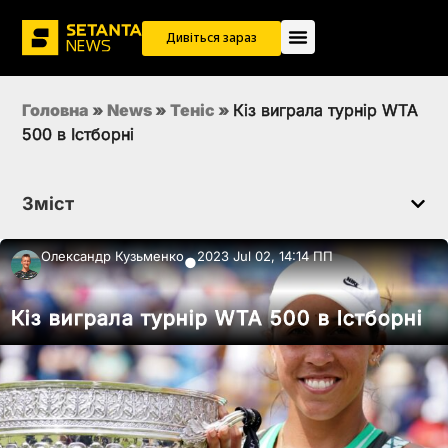
Дивіться зараз
Головна
»
News
»
Теніс
»
Кіз виграла турнір WTA
500 в Істборні
Зміст
Олександр Кузьменко
2023 Jul 02, 14:14 ПП
●
Кіз виграла турнір WTA 500 в Істборні