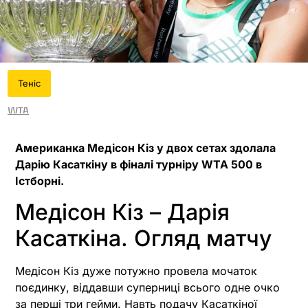
Теніс
WTA
Американка Медісон Кіз у двох сетах здолала
Дарію Касаткіну в фіналі турніру WTA 500 в
Істборні.
Медісон Кіз – Дарія
Касаткіна. Огляд матчу
Медісон Кіз дуже потужно провела мочаток
поєдинку, віддавши суперниці всього одне очко
за перші три гейми. Навть подачу Касаткіної