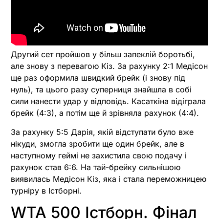
Другий сет пройшов у більш запеклій боротьбі,
але знову з перевагою Кіз. За рахунку 2:1 Медісон
ще раз оформила швидкий брейк (і знову під
нуль), та цього разу суперниця знайшла в собі
сили нанести удар у відповідь. Касаткіна відіграла
брейк (4:3), а потім ще й зрівняла рахунок (4:4).
За рахунку 5:5 Дарія, якій відступати було вже
нікуди, змогла зробити ще один брейк, але в
наступному геймі не захистила свою подачу і
рахунок став 6:6. На тай-брейку сильнішою
виявилась Медісон Кіз, яка і стала переможницею
турніру в Істборні.
WTA 500 Істборн. Фінал