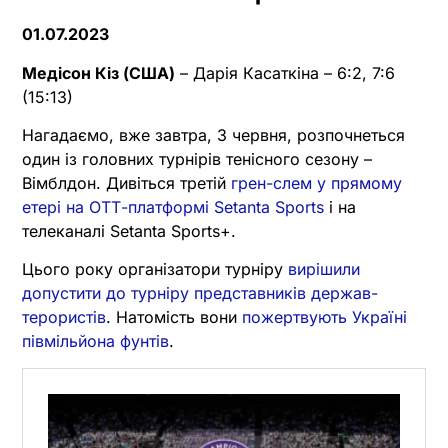
01.07.2023
Медісон Кіз (США)
– Дарія Касаткіна – 6:2, 7:6
(15:13)
Нагадаємо, вже завтра, 3 червня, розпочнеться
один із головних турнірів тенісного сезону –
Вімблдон. Дивіться третій
грен-слем у прямому
етері на ОТТ-платформі Setanta Sports
і на
телеканалі Setanta Sports+.
Цього року організатори турніру
вирішили
допустити до турніру представників держав-
терористів
. Натомість вони
пожертвують Україні
півмільйона фунтів
.