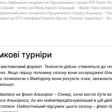
мкові турніри
виставковий формат. Тенісисти дійсно ставляться до по
зно. Якщо першу половину сезону вони зосереджені біль
то починаючи з Вімблдону вони рахують очки, зважають
піонат.
івалися на фінал Алькарас – Сіннер, хоча могло бути вс
са Алькараса, бо він найнепередбачуваніший в цій двій
 статися. Найлогічніший підсумок цього сезону – фінал 