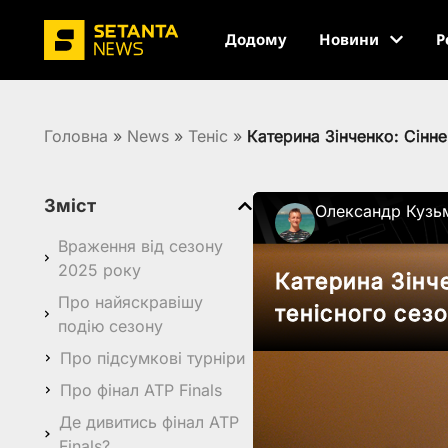
Додому
Новини
Р
Головна
»
News
»
Теніс
»
Катерина Зінченко: Сінне
Зміст
Олександр Кузь
Враження від сезону
2025 року
Катерина Зінче
Про найяскравішу
тенісного сез
подію сезону
Про підсумкові турніри
Про фінал ATP Finals
Де дивитись фінал ATP
Finals?