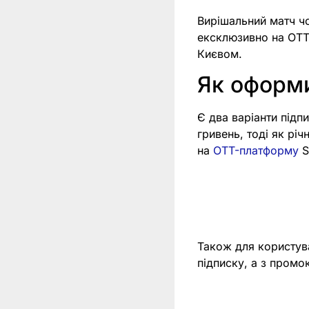
Вирішальний матч ч
ексклюзивно на OTT-
Києвом.
Як оформи
Є два варіанти підпи
гривень, тоді як рі
на
OTT-платформу
S
Також для користув
підписку, а з пром