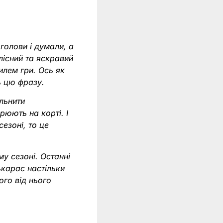
 голови і думали, а
ілісний та яскравий
илем гри. Ось як
ь цю фразу.
льнити
рюють на корті. І
езоні, то це
му сезоні. Останні
лькарас настільки
ого від нього