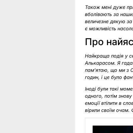
Також мені дуже при
вболівають за наших
величезне дякую за 
є можливість насол
Про найяс
Найкраща подія у се
Алькарасом. Я гада
пам’ятаю, що ми з 
годин, і це було фа
Іноді були такі мом
одного, потім знову
емоції втілити в сл
вірили своїм очам. 