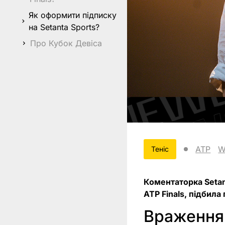
Як оформити підписку
на Setanta Sports?
Про Кубок Девіса
ATP
W
Теніс
Коментаторка Setan
ATP Finals, підбил
Враження 