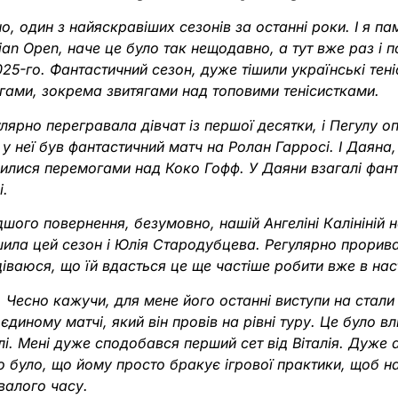
о, один з найяскравіших сезонів за останні роки. І я па
ian Open, наче це було так нещодавно, а тут вже раз і 
25-го. Фантастичний сезон, дуже тішили українські тен
гами, зокрема звитягами над топовими тенісистками.
лярно перегравала дівчат із першої десятки, і Пегулу оп
і у неї був фантастичний матч на Ролан Гарросі. І Даяна,
чилися перемогами над Коко Гофф. У Даяни взагалі фан
і.
ого повернення, безумовно, нашій Ангеліні Калініній н
ила цей сезон і Юлія Стародубцева. Регулярно прорив
одіваюся, що їй вдасться це ще частіше робити вже в нас
 Чесно кажучи, для мене його останні виступи на стал
диному матчі, який він провів на рівні туру. Це було влі
і. Мені дуже сподобався перший сет від Віталія. Дуже 
о було, що йому просто бракує ігрової практики, щоб н
валого часу.