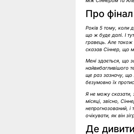
між Сіннером та Ал
Про фінал
Років 5 тому, коли 
що ж буде далі. І т
гравець. Але також 
сказав Сіннер, що м
Мені здається, що 
найвибагливішого те
ще раз зазначу, що 
безумовно їх проти
Я не можу сказати, х
місяці, звісно, Сін
непрогнозований, і 
очікувати, як він зі
Де дивити