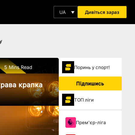
Дивіться зараз
UA
у
5 Mins Read
Поринь у спорт!
Підпишись
крава крапка
ТОП ліги
Прем'єр-ліга