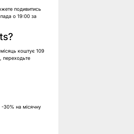
ожете подивитись
пада о 19:00 за
ts?
а місяць коштує 109
у, переходьте
 -30% на місячну