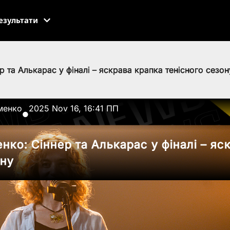
езультати
р та Алькарас у фіналі – яскрава крапка тенісного сезон
менко
2025 Nov 16, 16:41 ПП
●
нко: Сіннер та Алькарас у фіналі – яс
ону