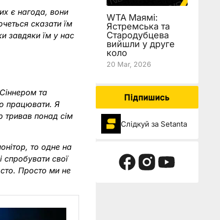
их є нагода, вони
WTA Маямі:
очеться сказати їм
Ястремська та
Стародубцева
ки завдяки їм у нас
вийшли у друге
коло
20 Mar, 2026
 Сіннером та
Підпишись
о працювати. Я
р тривав понад сім
Слідкуй за Setanta
онітор, то одне на
і спробувати свої
осто. Просто ми не