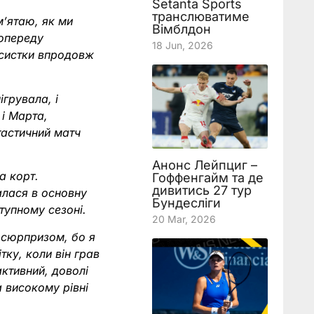
Setanta Sports
транслюватиме
м’ятаю, як ми
Вімблдон
попереду
18 Jun, 2026
ісистки впродовж
ігрувала, і
 і Марта,
тастичний матч
Анонс Лейпциг –
а корт.
Гоффенгайм та де
дивитись 27 тур
алася в основну
Бундесліги
тупному сезоні.
20 Mar, 2026
и сюрпризом, бо я
тку, коли він грав
активний, доволі
а високому рівні