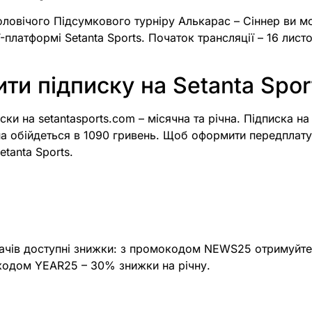
оловічого Підсумкового турніру Алькарас – Сіннер ви м
платформі Setanta Sports. Початок трансляції – 16 листо
ти підписку на Setanta Spor
ски на setantasports.com – місячна та річна. Підписка н
чна обійдеться в 1090 гривень. Щоб оформити передплат
etanta Sports.
ачів доступні знижки: з промокодом NEWS25 отримуйте
окодом YEAR25 – 30% знижки на річну.