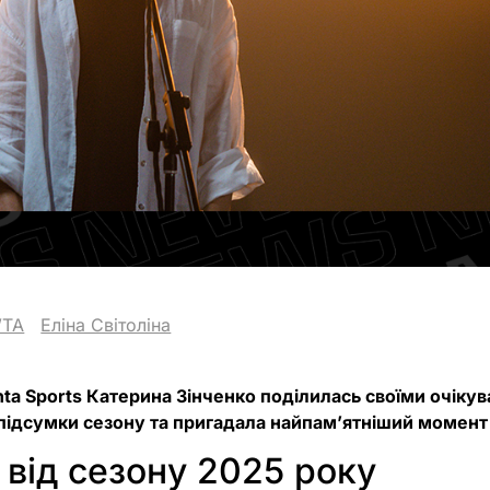
TA
Еліна Світоліна
ta Sports Катерина Зінченко поділилась своїми очікув
а підсумки сезону та пригадала найпам’ятніший момент
від сезону 2025 року