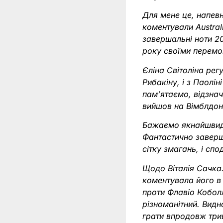
Для мене це, напевн
коментували Austral
завершальні ноти 20
року своїми перемо
Єліна Світоліна регу
Рибакіну, і з Паолін
пам’ятаємо, відзна
вийшов на Вімблдон
Бажаємо якнайшвидш
Фантастично заверш
сітку змагань, і сп
Щодо Віталія Сачка.
коментувала його в є
проти Флавіо Коболл
різноманітний. Видн
грати впродовж три