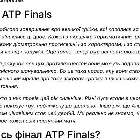
ькарасом.
 ATP Finals
добігала завершення ера великої трійки, всі хапалися за
ут з’явились ці двоє. Кожен з них дуже харизматичний, ц
вони діаметрально протилежні і за характерами, і за ст
и як лід і полум’я. Оце точно, тепер вже всі повторюют
за рахунок ось цих протилежностей вони можуть задово
нісного шанувальника. Бо це така краса, яку вони ство
якщо ми мріяли про таку яскраву крапку в нинішньому с
стояння.
то з них провів цей рік сильніше. Різні були етапи в цьо
нер показує гру, наближену до ідеальної. Інша річ, що А
тим цікавішим стає цей двобій. Ми реально не знаємо, ч
грає кожен свій наступний матч.
сь фінал ATP Finals?