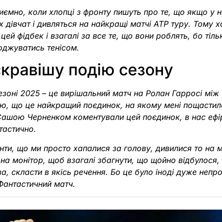
ємно, коли хлопці з фронту пишуть про те, що якщо у н
 дівчат і дивляться на найкращі матчі ATP туру. Тому х
цей фідбек і взагалі за все те, що вони роблять, бо тіль
оджуватись тенісом.
кравішу подію сезону
зоні 2025 – це вирішальний матч на Ролан Гарросі між
ю, що це найкращий поєдинок, на якому мені пощастил
Сашою Черненком коментували цей поєдинок, в нас ефі
нтастично.
енти, що ми просто хапалися за голову, дивилися то на м
 на монітор, щоб взагалі збагнути, що щойно відбулося, 
ова, скласти в якісь речення. Бо це було іноді дуже непр
Фантастичний матч.