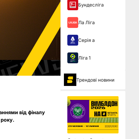
Бундесліга
Ла Ліга
Серія а
Ліга 1
Трендові новини
аннями від фіналу
 року.