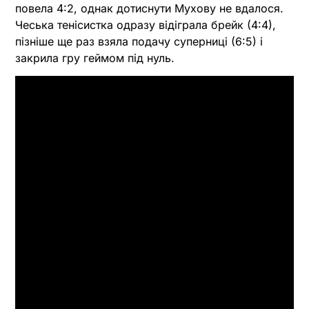
повела 4:2, однак дотиснути Мухову не вдалося.
Чеська тенісистка одразу відіграла брейк (4:4),
пізніше ще раз взяла подачу суперниці (6:5) і
закрила гру геймом під нуль.