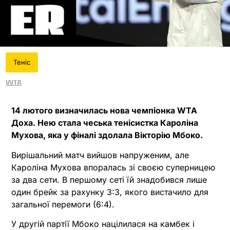
Теніс
WTA
14 лютого визначилась нова чемпіонка WTA
Доха. Нею стала чеська тенісистка Кароліна
Мухова, яка у фіналі здолала Вікторію Мбоко.
Вирішальний матч вийшов напруженим, але
Кароліна Мухова впоралась зі своєю суперницею
за два сети. В першому сеті їй знадобився лише
один брейк за рахунку 3:3, якого вистачило для
загальної перемоги (6:4).
У другій партії Мбоко націлилася на камбек і