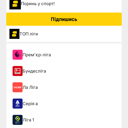
Поринь у спорт!
Підпишись
ТОП ліги
Прем'єр-ліга
Бундесліга
Ла Ліга
Серія а
Ліга 1