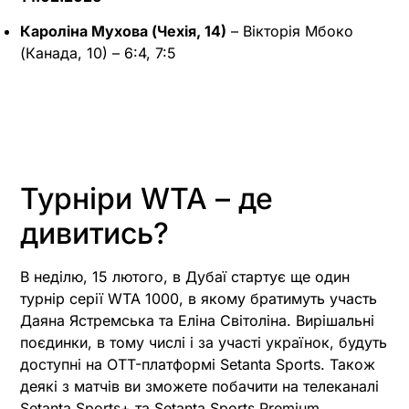
Кароліна Мухова (Чехія, 14)
– Вікторія Мбоко
(Канада, 10) – 6:4, 7:5
Турніри WTA – де
дивитись?
В неділю, 15 лютого, в Дубаї стартує ще один
турнір серії WTA 1000, в якому братимуть участь
Даяна Ястремська та Еліна Світоліна. Вирішальні
поєдинки, в тому числі і за участі українок, будуть
доступні на OTT-платформі Setanta Sports. Також
деякі з матчів ви зможете побачити на телеканалі
Setanta Sports+ та Setanta Sports Premium.