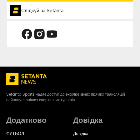
Слідкуй за Setanta
Setanta Sports надає доступ до ексклюзивних прямих трансляцій
найпопулярніших спортивних турнірів.
Додатково
Довідка
ФУТБОЛ
Довідка