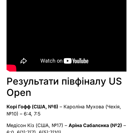
Результати півфіналу US
Open
Корі Гофф (США, №6)
– Кароліна Мухова (Чехія,
№10) – 6:4, 7:5
Медісон Кіз (США, №17) –
Аріна Сабалєнка (№2)
–
6:0, 6(1):7(7), 6(5):7(10)