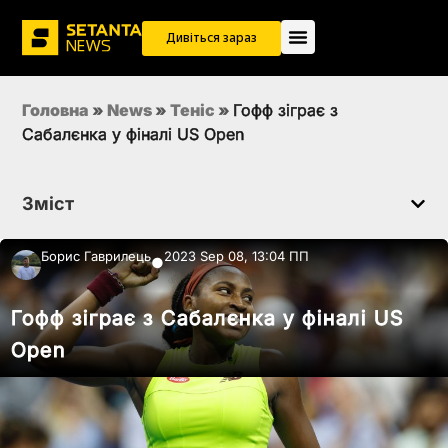
Дивіться зараз
Головна
»
News
»
Теніс
»
Гофф зіграє з
Сабалєнка у фіналі US Open
Зміст
Борис Гаврилець
2023 Sep 08, 13:04 ПП
●
Гофф зіграє з Сабалєнка у фіналі US
Open