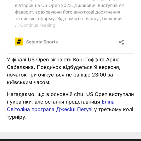
У фіналі US Open зіграють Корі Гофф та Аріна
Сабалєнка. Поєдинок відбудеться 9 вересня,
початок гри очікується не раніше 23:00 за
київським часом.
Нагадаємо, що в основній сітці US Open виступали
і українки, але остання представниця
Еліна
Світоліна програла Джесіці Пегулі
у третьому колі
турніру.