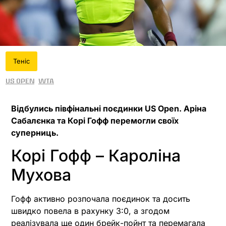
Теніс
US Open
WTA
Відбулись півфінальні поєдинки US Open. Аріна
Сабалєнка та Корі Гофф перемогли своїх
суперниць.
Корі Гофф – Кароліна
Мухова
Гофф активно розпочала поєдинок та досить
швидко повела в рахунку 3:0, а згодом
реалізувала ще один брейк-пойнт та перемагала