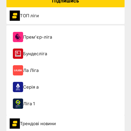
Підпишись
ТОП ліги
Прем'єр-ліга
Бундесліга
Ла Ліга
Серія а
Ліга 1
Трендові новини