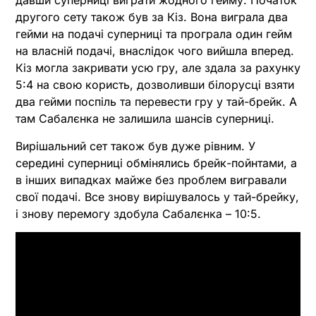
давши суперниці виграти жодного гейму. Початок
другого сету також був за Кіз. Вона виграла два
гейми на подачі суперниці та програла один гейм
на власній подачі, внаслідок чого вийшла вперед.
Кіз могла закривати усю гру, але здала за рахунку
5:4 на свою користь, дозволивши білорусці взяти
два гейми поспіль та перевести гру у тай-брейк. А
там Сабалєнка не залишила шансів суперниці.
Вирішальний сет також був дуже рівним. У
середині суперниці обмінялись брейк-пойнтами, а
в інших випадках майже без проблем вигравали
свої подачі. Все знову вирішувалось у тай-брейку,
і знову перемогу здобула Сабалєнка – 10:5.