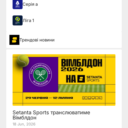
Серія а
Ліга 1
Трендові новини
Setanta Sports транслюватиме
Вімблдон
18 Jun, 2026