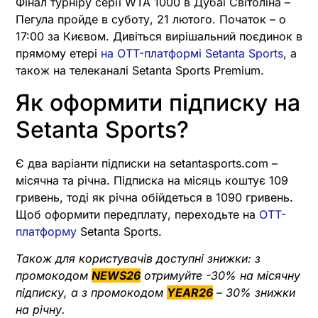
Фінал турніру серії WTA 1000 в Дубаї Світоліна –
Пегула пройде в суботу, 21 лютого. Початок – о
17:00 за Києвом. Дивіться вирішальний поєдинок в
прямому етері
на OTT-платформі Setanta Sports
, а
також на телеканалі Setanta Sports Premium.
Як оформити підписку на
Setanta Sports?
Є два варіанти підписки на setantasports.com –
місячна та річна. Підписка на місяць коштує 109
гривень, тоді як річна обійдеться в 1090 гривень.
Щоб оформити передплату, переходьте на
OTT-
платформу
Setanta Sports.
Також для користувачів доступні знижки: з
промокодом
NEWS26
отримуйте -30% на місячну
підписку, а з промокодом
YEAR26
– 30% знижки
на річну.