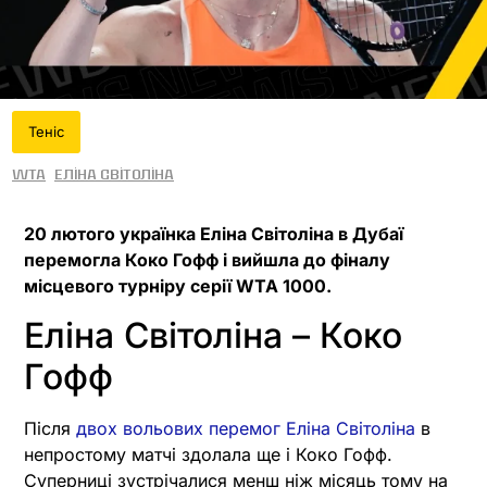
Теніс
WTA
Еліна Світоліна
20 лютого українка Еліна Світоліна в Дубаї
перемогла Коко Гофф і вийшла до фіналу
місцевого турніру серії WTA 1000.
Еліна Світоліна – Коко
Гофф
Після
двох вольових перемог Еліна Світоліна
в
непростому матчі здолала ще і Коко Гофф.
Суперниці зустрічалися менш ніж місяць тому на