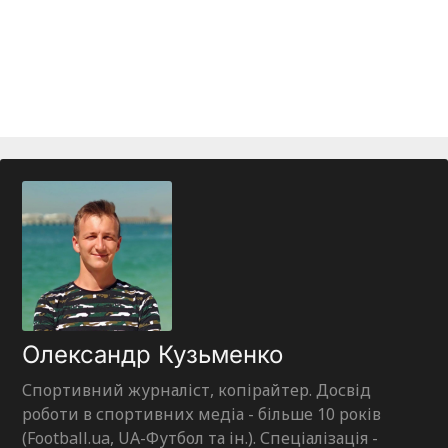
Олександр Кузьменко
Спортивний журналіст, копірайтер. Досвід
роботи в спортивних медіа - більше 10 років
(Football.ua, UA-Футбол та ін.). Спеціалізація -