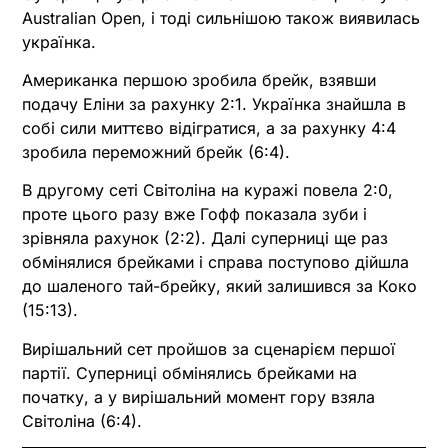
Australian Open, і тоді сильнішою також виявилась
українка.
Американка першою зробила брейк, взявши
подачу Еліни за рахунку 2:1. Українка знайшла в
собі сили миттєво відігратися, а за рахунку 4:4
зробила переможний брейк (6:4).
В другому сеті Світоліна на куражі повела 2:0,
проте цього разу вже Гофф показала зуби і
зрівняла рахунок (2:2). Далі суперниці ще раз
обмінялися брейками і справа поступово дійшла
до шаленого тай-брейку, який залишився за Коко
(15:13).
Вирішальний сет пройшов за сценарієм першої
партії. Суперниці обмінялись брейками на
початку, а у вирішальний момент гору взяла
Світоліна (6:4).