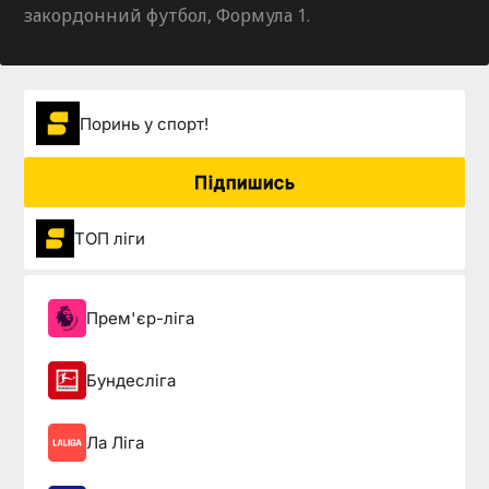
закордонний футбол, Формула 1.
Поринь у спорт!
Підпишись
ТОП ліги
Прем'єр-ліга
Бундесліга
Ла Ліга