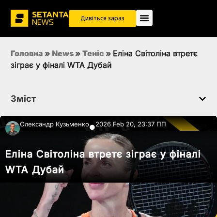
Дивіться зараз
Головна
»
News
»
Теніс
»
Еліна Світоліна втретє
зіграє у фіналі WTA Дубай
Зміст
Олександр Кузьменко
2026 Feb 20, 23:37 ПП
●
Еліна Світоліна втретє зіграє у фіналі
WTA Дубай