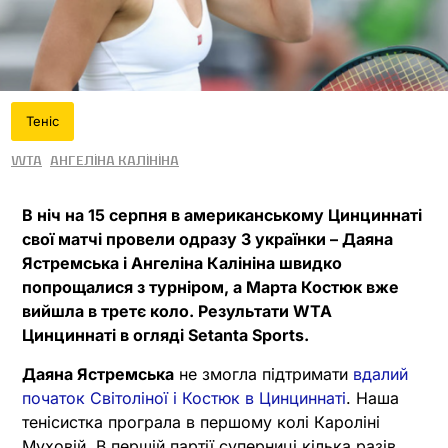
Теніс
WTA
Ангеліна Калініна
В ніч на 15 серпня в американському Цинциннаті
свої матчі провели одразу 3 українки – Даяна
Ястремська і Ангеліна Калініна швидко
попрощалися з турніром, а Марта Костюк вже
вийшла в третє коло. Результати WTA
Цинциннаті в огляді Setanta Sports.
Даяна Ястремська
не змогла підтримати
вдалий
початок Світоліної і Костюк в Цинциннаті
. Наша
тенісистка програла в першому колі Кароліні
Муховій. В першій партії суперниці кілька разів