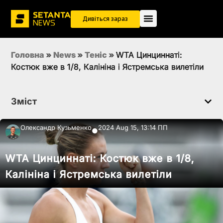
Дивіться зараз
Головна
»
News
»
Теніс
»
WTA Цинциннаті:
Костюк вже в 1/8, Калініна і Ястремська вилетіли
Зміст
Олександр Кузьменко
2024 Aug 15, 13:14 ПП
●
WTA Цинциннаті: Костюк вже в 1/8,
Калініна і Ястремська вилетіли