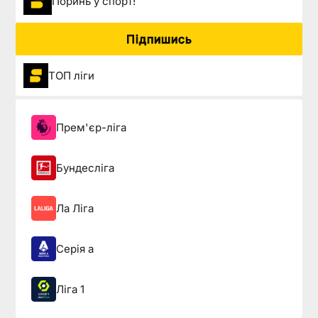
Поринь у спорт!
Підпишись
ТОП ліги
Прем'єр-ліга
Бундесліга
Ла Ліга
Серія а
Ліга 1