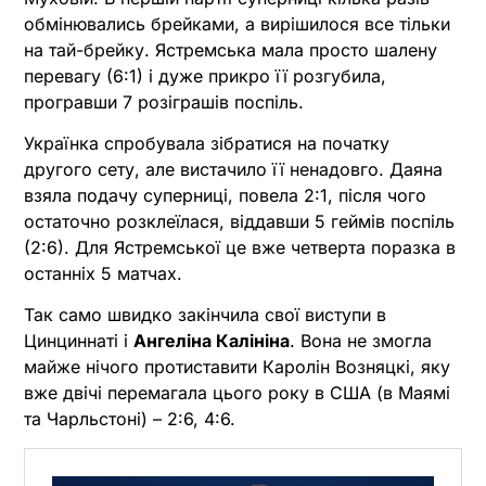
обмінювались брейками, а вирішилося все тільки
на тай-брейку. Ястремська мала просто шалену
перевагу (6:1) і дуже прикро її розгубила,
програвши 7 розіграшів поспіль.
Українка спробувала зібратися на початку
другого сету, але вистачило її ненадовго. Даяна
взяла подачу суперниці, повела 2:1, після чого
остаточно розклеїлася, віддавши 5 геймів поспіль
(2:6). Для Ястремської це вже четверта поразка в
останніх 5 матчах.
Так само швидко закінчила свої виступи в
Цинциннаті і
Ангеліна Калініна
. Вона не змогла
майже нічого протиставити Каролін Возняцкі, яку
вже двічі перемагала цього року в США (в Маямі
та Чарльстоні) – 2:6, 4:6.