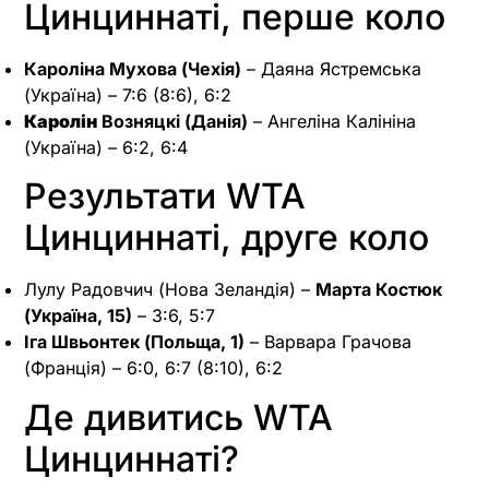
Цинциннаті, перше коло
Кароліна Мухова (Чехія)
– Даяна Ястремська
(Україна) – 7:6 (8:6), 6:2
Каролін
Возняцкі (Данія)
– Ангеліна Калініна
(Україна) – 6:2, 6:4
Результати WTA
Цинциннаті, друге коло
Лулу Радовчич (Нова Зеландія) –
Марта Костюк
(Україна, 15)
– 3:6, 5:7
Іга Швьонтек (Польща, 1)
– Варвара Грачова
(Франція) – 6:0, 6:7 (8:10), 6:2
Де дивитись WTA
Цинциннаті?