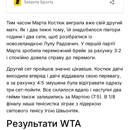
Тим часом Марта Костюк виграла вже свій другий
матч. Як і два тижні тому, їй знадобилося півтори
години і два сети, щоб розібратися із
новозеландкою Лулу Радовчич. У першій партії
Марта зробила переможний брейк за рахунку 3:2
і спокійно довела справу до перемоги.
Другий сет пройшов значно цікавіше. Костюк двічі
виходила вперед і двічі віддавала свою перевагу,
а за рахунку 4:5 змушена була відігравати одразу
три сет-пойнти. Все склалося вдало і наступні два
гейми також залишились за Мартою (7:5). В 1/8
фіналу наша тенісистка зіграє з лідеркою
світового тенісу Ігою Швьонтек.
Результати WTA