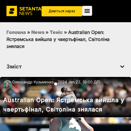
Дивіться зараз
Головна
»
News
»
Теніс
»
Australian Open:
Ястремська вийшла у чвертьфінал, Світоліна
знялася
Зміст
Олександр Кузьменко
2024 Jan 22, 10:00 ДП
●
Australian Open: Ястремська вийшла у
чвертьфінал, Світоліна знялася