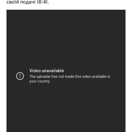
своїй подачі (6:4).