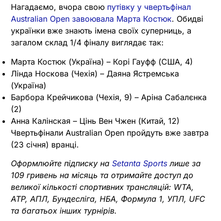
Нагадаємо, вчора свою
путівку у чвертьфінал
Australian Open завоювала Марта Костюк
. Обидві
українки вже знають імена своїх суперниць, а
загалом склад 1/4 фіналу виглядає так:
Марта Костюк (Україна) – Корі Гауфф (США, 4)
Лінда Носкова (Чехія) – Даяна Ястремська
(Україна)
Барбора Крейчикова (Чехія, 9) – Аріна Сабалєнка
(2)
Анна Калінская – Цінь Вен Чжен (Китай, 12)
Чвертьфінали Australian Open пройдуть вже завтра
(23 січня) вранці.
Оформлюйте підписку на
Setanta Sports
лише за
109 гривень на місяць та отримайте доступ до
великої кількості спортивних трансляцій: WTA,
ATP, АПЛ, Бундесліга, НБА, Формула 1, УПЛ, UFC
та багатьох інших турнірів.