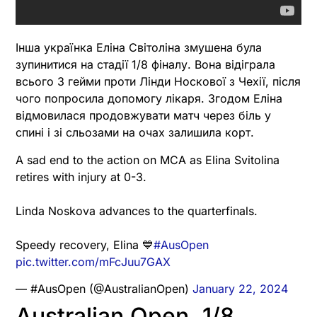
Інша українка Еліна Світоліна змушена була
зупинитися на стадії 1/8 фіналу. Вона відіграла
всього 3 гейми проти Лінди Носкової з Чехії, після
чого попросила допомогу лікаря. Згодом Еліна
відмовилася продовжувати матч через біль у
спині і зі сльозами на очах залишила корт.
A sad end to the action on MCA as Elina Svitolina
retires with injury at 0-3.
Linda Noskova advances to the quarterfinals.
Speedy recovery, Elina 💙
#AusOpen
pic.twitter.com/mFcJuu7GAX
— #AusOpen (@AustralianOpen)
January 22, 2024
Australian Open. 1/8