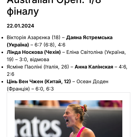
фіналу
22.01.2024
Вікторія Азарєнка (18) –
Даяна Ястремська
(Україна)
– 6:7 (6:8), 4:6
Лінда Носкова (Чехія)
– Еліна Світоліна (Україна,
19) – 3:0, відмова
Ясміне Паоліні (Італія, 26) –
Анна Калінская
– 4:6,
2:6
Цінь Вен Чжен (Китай, 12)
– Осеан Доден
(Франція) – 6:0, 6:3