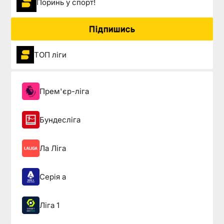
Поринь у спорт!
Підпишись
ТОП ліги
Прем'єр-ліга
Бундесліга
Ла Ліга
Серія а
Ліга 1