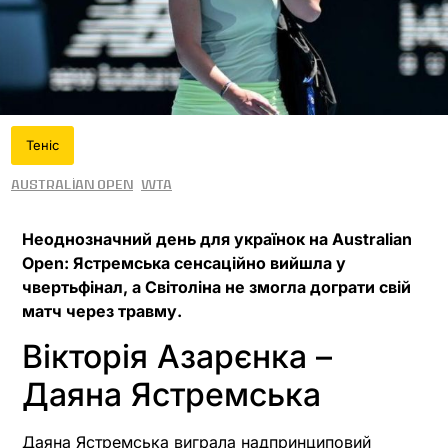
Теніс
Australian Open
WTA
Неоднозначний день для українок на Australian
Open: Ястремська сенсаційно вийшла у
чвертьфінал, а Світоліна не змогла дограти свій
матч через травму.
Вікторія Азарєнка –
Даяна Ястремська
Даяна Ястремська виграла надпринциповий