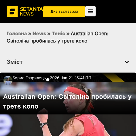
Дивіться зараз
Головна
»
News
»
Теніс
»
Australian Open:
Світоліна пробилась у третє коло
Зміст
Борис Гаврилець
2026 Jan 21, 15:41 ПП
●
Australian Open: Світоліна пробилась у
третє коло