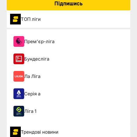
Підпишись
ТОП ліги
Прем'єр-ліга
Бундесліга
Ла Ліга
Серія а
Ліга 1
Трендові новини