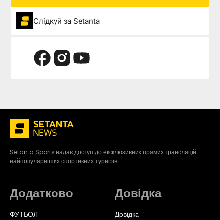
Слідкуй за Setanta
Setanta Sports надає доступ до ексклюзивних прямих трансляцій
найпопулярніших спортивних турнірів.
Додатково
Довідка
ФУТБОЛ
Довідка