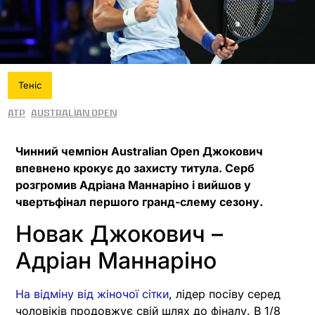
Теніс
ATP
Australian Open
Чинний чемпіон Australian Open Джокович
впевнено крокує до захисту титула. Серб
розгромив Адріана Маннаріно і вийшов у
чвертьфінал першого гранд-слему сезону.
Новак Джокович –
Адріан Маннаріно
На відміну від жіночої сітки
, лідер посіву серед
чоловіків продовжує свій шлях до фіналу. В 1/8