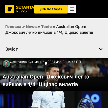
Дивіться зараз
Головна
»
News
»
Теніс
»
Australian Open:
Джокович легко вийшов в 1/4, Ціціпас вилетів
Зміст
Олександр Кузьменко
2024 Jan 21, 14:47 ПП
●
Australian Open: Джокович легко
вийшов в 1/4, Ціціпас вилетів