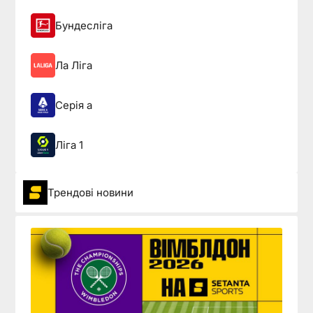
Бундесліга
Ла Ліга
Серія а
Ліга 1
Трендові новини