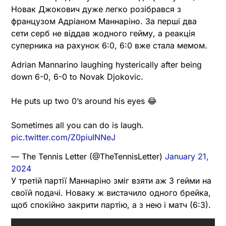
Новак Джокович дуже легко розібрався з
французом Адріаном Маннаріно. За перші два
сети серб не віддав жодного гейму, а реакція
суперника на рахунок 6:0, 6:0 вже стала мемом.
Adrian Mannarino laughing hysterically after being
down 6-0, 6-0 to Novak Djokovic.
He puts up two 0’s around his eyes 😂
Sometimes all you can do is laugh.
pic.twitter.com/Z0piuINNeJ
— The Tennis Letter (@TheTennisLetter)
January 21,
2024
У третій партії Маннаріно зміг взяти аж 3 гейми на
своїй подачі. Новаку ж вистачило одного брейка,
щоб спокійно закрити партію, а з нею і матч (6:3).