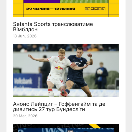
Setanta Sports транслюватиме
Вімблдон
18 Jun, 2026
Анонс Лейпциг – Гоффенгайм та де
дивитись 27 тур Бундесліги
20 Mar, 2026