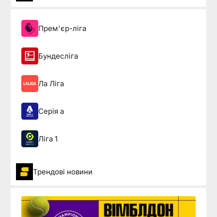
Прем'єр-ліга
Бундесліга
Ла Ліга
Серія а
Ліга 1
Трендові новини