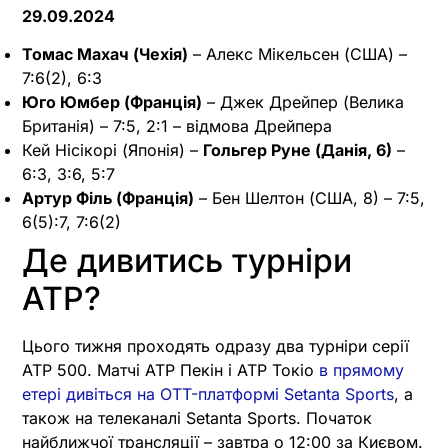
29.09.2024
Томас Махач (Чехія)
– Алекс Мікельсен (США) –
7:6(2), 6:3
Юго Юмбер (Франція)
– Джек Дрейпер (Велика
Британія) – 7:5, 2:1 – відмова Дрейпера
Кей Нісікорі (Японія) –
Гольгер Руне (Данія, 6)
–
6:3, 3:6, 5:7
Артур Філь (Франція)
– Бен Шелтон (США, 8) – 7:5,
6(5):7, 7:6(2)
Де дивитись турніри
ATP?
Цього тижня проходять одразу два турніри серії
ATP 500. Матчі ATP Пекін і ATP Токіо
в прямому
етері дивіться на OTT-платформі Setanta Sports
, а
також на телеканалі Setanta Sports. Початок
найближчої трансляції – завтра о 12:00 за Києвом.