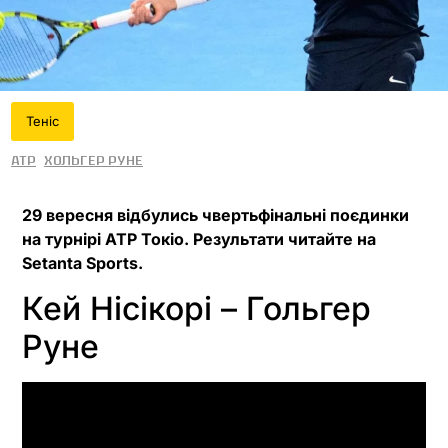
Теніс
ATP
Хольгер Руне
29 вересня відбулись чвертьфінальні поєдинки
на турнірі ATP Токіо. Результати читайте на
Setanta Sports.
Кей Нісікорі – Гольгер
Руне