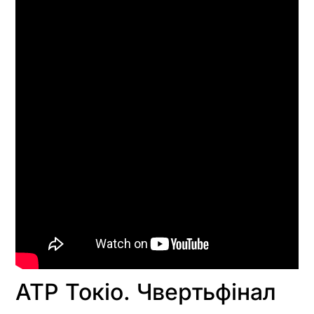
ATP Токіо. Чвертьфінал