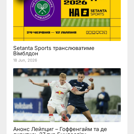
Setanta Sports транслюватиме
Вімблдон
18 Jun, 2026
Анонс Лейпциг – Гоффенгайм та де