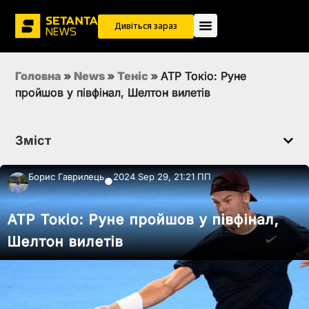
Дивіться зараз
Головна
»
News
»
Теніс
»
ATP Токіо: Руне
пройшов у півфінал, Шелтон вилетів
Зміст
Борис Гаврилець
2024 Sep 29, 21:21 ПП
●
ATP Токіо: Руне пройшов у півфінал,
Шелтон вилетів