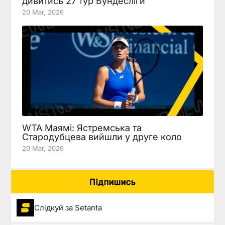
дивитись 27 тур Бундесліги
20 Mar, 2026
WTA Маямі: Ястремська та
Стародубцева вийшли у друге коло
20 Mar, 2026
Підпишись
Слідкуй за Setanta