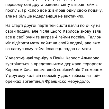
першому сеті друга ракетка світу виграв геймів
поспіль. Грікспор все ж виграв одну свою подачу,
але на більше нідерландця не вистачило.
На старті другої партії тенісисти взяли по очку на
своїй подачі, але після цього Карлось знову взяв
все в свої руки та виграв 4 гейми поспіль. Таллон
міг відіграти матч-пойнт на своїй подачі, але вже
на наступному геймі іспанець подав на матч.
У чвертьфіналі турніру в Пекіні Карлос Алькарас
зустрінеться з представником держави-терориста
Кареном Хачановим, який посіяний під 7 номером.
У другому колі він переміг у двох геймах на тай-
брейках аргентинця Франциско Черундоло.