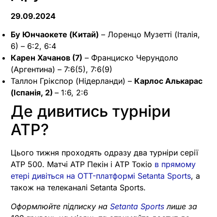
29.09.2024
Бу Юнчаокете (Китай)
– Лоренцо Музетті (Італія,
6) – 6:2, 6:4
Карен Хачанов (7)
– Франциско Черундоло
(Аргентина) – 7:6(5), 7:6(9)
Таллон Грікспор (Нідерланди) –
Карлос Алькарас
(Іспанія, 2)
– 1:6, 2:6
Де дивитись турніри
ATP?
Цього тижня проходять одразу два турніри серії
ATP 500. Матчі ATP Пекін і ATP Токіо
в прямому
етері дивіться на OTT-платформі Setanta Sports
, а
також на телеканалі Setanta Sports.
Оформлюйте підписку на
Setanta Sports
лише за