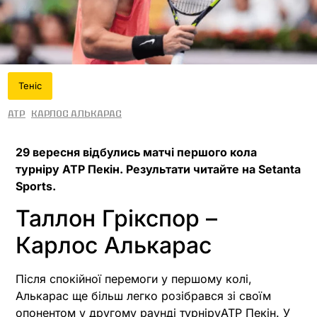
Теніс
ATP
Карлос Алькарас
29 вересня відбулись матчі першого кола
турніру ATP Пекін. Результати читайте на Setanta
Sports.
Таллон Грікспор –
Карлос Алькарас
Після спокійної перемоги у першому колі,
Алькарас ще більш легко розібрався зі своїм
опонентом у другому раунді турніруATP Пекін. У