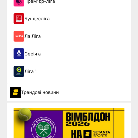
Прем'єр-ліга
Бундесліга
Ла Ліга
Серія а
Ліга 1
Трендові новини