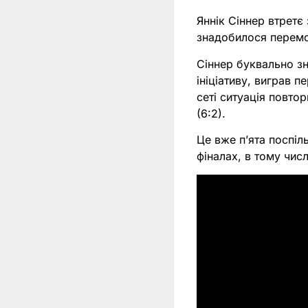
Яннік Сіннер втретє
знадобилося перемо
Сіннер буквально з
ініціативу, виграв п
сеті ситуація повто
(6:2).
Це вже пʼята поспіл
фіналах, в тому числ