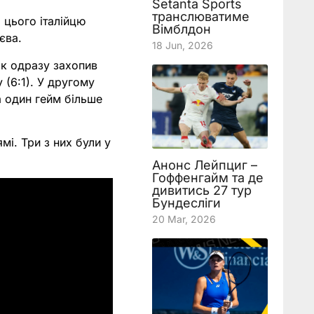
Setanta Sports
транслюватиме
 цього італійцю
Вімблдон
єва.
18 Jun, 2026
ік одразу захопив
у (6:1). У другому
а один гейм більше
і. Три з них були у
Анонс Лейпциг –
Гоффенгайм та де
дивитись 27 тур
Бундесліги
20 Mar, 2026