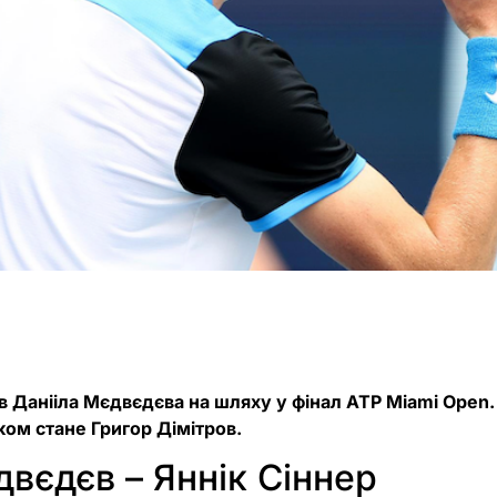
в Данііла Мєдвєдєва на шляху у фінал ATP Miami Open
ком стане Григор Дімітров.
двєдєв – Яннік Сіннер