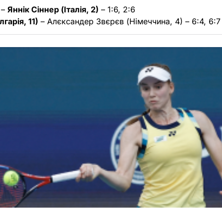
 –
Яннік Сіннер (Італія, 2)
– 1:6, 2:6
гарія, 11)
– Алєксандер Звєрєв (Німеччина, 4) – 6:4, 6:7 