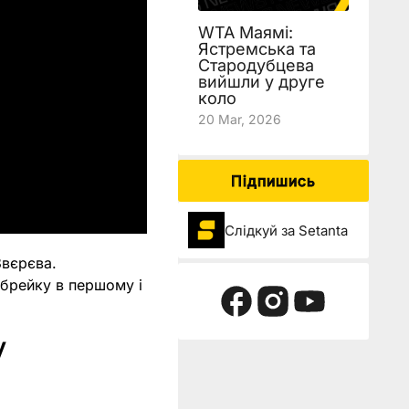
WTA Маямі:
Ястремська та
Стародубцева
вийшли у друге
коло
20 Mar, 2026
Підпишись
Слідкуй за Setanta
Звєрєва.
 брейку в першому і
у