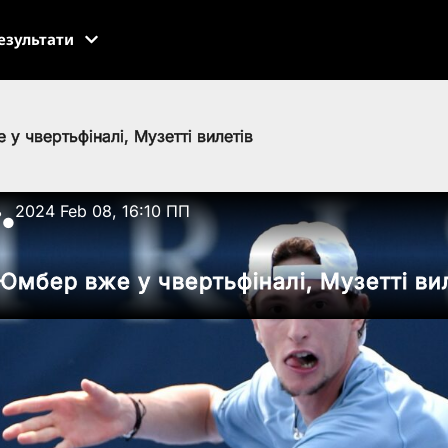
езультати
у чвертьфіналі, Музетті вилетів
ь
2024 Feb 08, 16:10 ПП
●
Юмбер вже у чвертьфіналі, Музетті ви