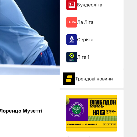
Бундесліга
Ла Ліга
Серія а
Ліга 1
Трендові новини
 Лоренцо Музетті