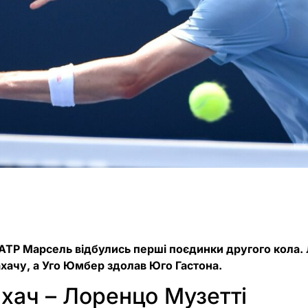
і ATP Марсель відбулись перші поєдинки другого кола.
ачу, а Уго Юмбер здолав Юго Гастона.
хач – Лоренцо Музетті