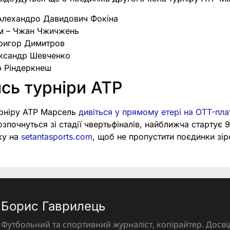
 Алехандро Давидович Фокіна
ім – Чжан Чжичжень
Григор Димитров
єксандр Шевченко
р Ріндеркнеш
сь турніри ATP
урніру ATP Марсель
дивіться у прямому етері на OTT-пла
озпочнуться зі стадії чвертьфіналів, найближча стартує 
ку на
setantasports.com
, щоб не пропустити поєдинки зіро
Борис Гаврилець
Футбольний та спортивний журналіст, копірайтер. Досві