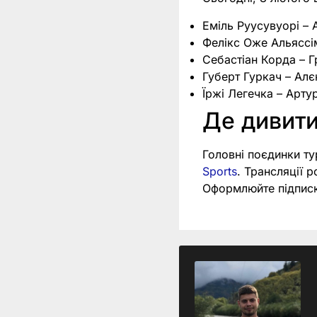
Еміль Руусувуорі –
Фелікс Оже Альясс
Себастіан Корда – 
Губерт Гуркач – Ал
Їржі Легечка – Арту
Де дивити
Головні поєдинки т
Sports
. Трансляції р
Оформлюйте підпис