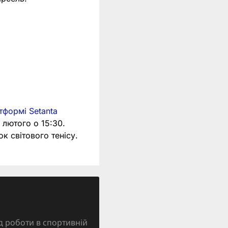
тформі Setanta
9 лютого о 15:30.
к світового тенісу.
д роботи в спортивній