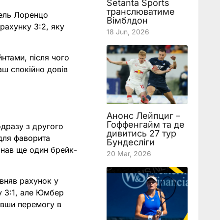
Setanta Sports
транслюватиме
сель Лоренцо
Вімблдон
 рахунку 3:2, яку
18 Jun, 2026
нтами, після чого
аш спокійно довів
Анонс Лейпциг –
Гоффенгайм та де
одразу з другого
дивитись 27 тур
 для фаворита
Бундесліги
онав ще один брейк-
20 Mar, 2026
івняв рахунок у
у 3:1, але Юмбер
увши перемогу в