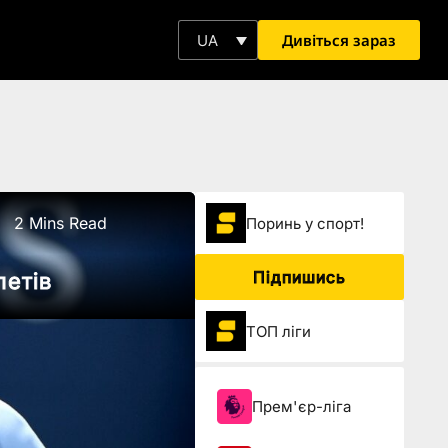
Дивіться зараз
UA
2 Mins Read
Поринь у спорт!
Підпишись
летів
ТОП ліги
Прем'єр-ліга