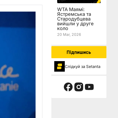
WTA Маямі:
Ястремська та
Стародубцева
вийшли у друге
коло
20 Mar, 2026
Підпишись
Слідкуй за Setanta