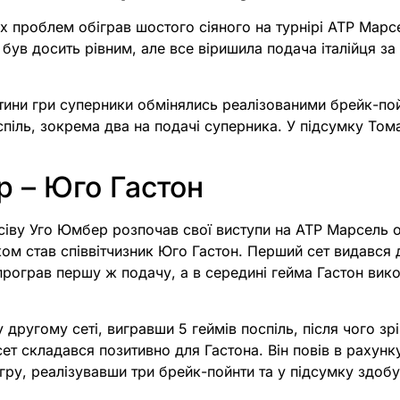
х проблем обіграв шостого сіяного на турнірі ATP Мар
 був досить рівним, але все віришила подача італійця за
стини гри суперники обмінялись реалізованими брейк-пой
спіль, зокрема два на подачі суперника. У підсумку Том
 – Юго Гастон
сіву Уго Юмбер розпочав свої виступи на ATP Марсель 
ом став співвітчизник Юго Гастон. Перший сет видався
рограв першу ж подачу, а в середині гейма Гастон вик
у другому сеті, вигравши 5 геймів поспіль, після чого зр
сет складався позитивно для Гастона. Він повів в рахунк
гру, реалізувавши три брейк-пойнти та у підсумку здоб