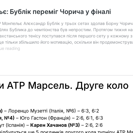
и ATP Марсель. Друге коло
я)
– Лоренцо Музетті (Італія, №6) – 6:3, 6:2
я, №4)
– Юго Гастон (Франція) – 2:6, 6:1, 6:3
т (Іспанія) –
Карен Хачанов (№3)
– 2:6, 2:6
відбудуться ще 5 поєдинків другого кола турніру ATP М