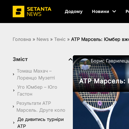
Додому
Новини
Р
Головна
»
News
»
Теніс
»
ATP Марсель: Юмбер вже 
Зміст
Борис Гаврилец
Томаш Махач –
Лоренцо Музетті
ATP Марсель: 
Уго Юмбер – Юго
Гастон
Результати ATP
Марсель. Друге коло
Де дивитись турніри
ATP