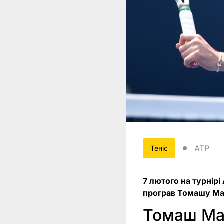
ATP
Теніс
7 лютого на турнір
програв Томашу Мах
Томаш Ма