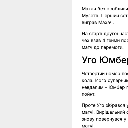
Махач без особливи
Музетті. Перший сет
виграв Махач.
На старті другої ча
чех взяв 4 гейми по
матч до перемоги.
Уго Юмбер
Четвертий номер по
кола. Його суперник
невдалим – Юмбер п
пойнт.
Проте Уго зібрався 
матчі. Вирішальний 
знову повернувся у 
матчі.