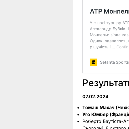
Результат
07.02.2024
Томаш Махач (Чехі
Уго Юмбер (Франці
Роберто Баутіста-Агу
Сьогодні, 8 лютого 