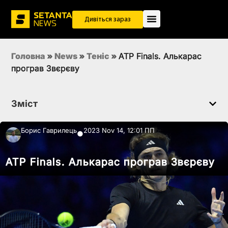
Дивіться зараз
Головна
»
News
»
Теніс
»
ATP Finals. Алькарас
програв Звєрєву
Зміст
Борис Гаврилець
2023 Nov 14, 12:01 ПП
●
ATP Finals. Алькарас програв Звєрєву