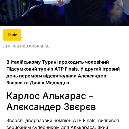
Теніс
ATP
Карлос Алькарас
В італійському Турині проходить чоловічий
Підсумковий турнір ATP Finals. У другий ігровий
день перемоги відсвяткували Алєксандер
Звєрєв та Данііл Мєдвєдєв.
Карлос Алькарас –
Алєксандер Звєрєв
Звєрєв, дворазовий чемпіон ATP Finals, виявився
серйозним суперником для Алькараса, який