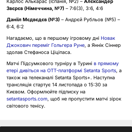
Карлос Алькарас (Іспанія, №2) –
Алєксандер
Звєрєв (Німеччина, №7)
– 7:6(3), 3:6, 4:6
Данііл Мєдвєдєв (№3)
– Андрєй Рубльов (№5) –
6:4, 6:2
Нагадаємо, що в першому ігровому дні
Новак
Джокович переміг Гольгера Руне
, а Яннік Сіннер
здолав Стефаноса Ціціпаса.
Матчі Підсумкового турніру в Турині
в прямому
етері дивіться на OTT-платформі Setanta Sports
, а
також на телеканалі Setanta Sports+. Наступна
трансляція стартує 14 листопада о 15:30 за
Києвом. Оформлюйте підписку на
setantasports.com
, щоб не пропустити матчі зірок
світового тенісу.