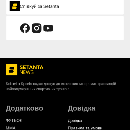
Слідкуй за Setanta
Setanta Sports надає доступ до ексклюзивних прямих трансляцій
найпопулярніших спортивних турнірів.
Додатково
Довідка
ФУТБОЛ
Довідка
ММА
Правила та умови