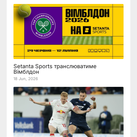
Setanta Sports транслюватиме
Вімблдон
18 Jun, 2026