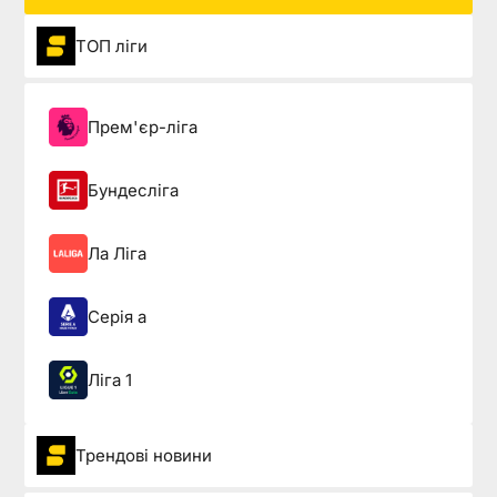
ТОП ліги
Прем'єр-ліга
Бундесліга
Ла Ліга
Серія а
Ліга 1
Трендові новини