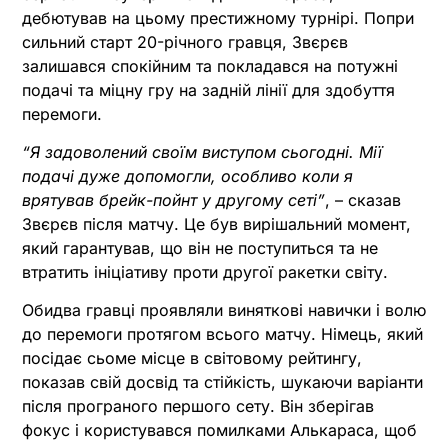
дебютував на цьому престижному турнірі. Попри
сильний старт 20-річного гравця, Звєрєв
залишався спокійним та покладався на потужні
подачі та міцну гру на задній лінії для здобуття
перемоги.
“Я задоволений своїм виступом сьогодні. Мії
подачі дуже допомогли, особливо коли я
врятував брейк-пойнт у другому сеті”
, – сказав
Звєрєв після матчу. Це був вирішальний момент,
який гарантував, що він не поступиться та не
втратить ініціативу проти другої ракетки світу.
Обидва гравці проявляли виняткові навички і волю
до перемоги протягом всього матчу. Німець, який
посідає сьоме місце в світовому рейтингу,
показав свій досвід та стійкість, шукаючи варіанти
після програного першого сету. Він зберігав
фокус і користувався помилками Алькараса, щоб