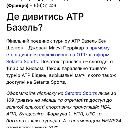
(Франція)
– 6(6):7, 4:6
Де дивитись ATP
Базель?
Фінальний поєдинок турніру ATP Базель Бен
Шелтон – Джовані Мпечі Перрікар
в прямому
етері дивіться ексклюзивно на OTT-платформі
Setanta Sports
. Початок трансляції – сьогодні о
16:30 за Києвом. Також паралельно тривате
турнір ATP Відень, вирішальні матчі якого також
доступні на Setanta Sports.
Оформлюйте підписку на
Setanta Sports
лише за
109 гривень на місяць та отримайте доступ до
великої кількості спортивних трансляцій: НБА,
АПЛ, Бундесліга, Формула 1, УПЛ, UFC та
багатьох інших турнірів. А з промокодом NEWS24
отримуйте знижку 30%.