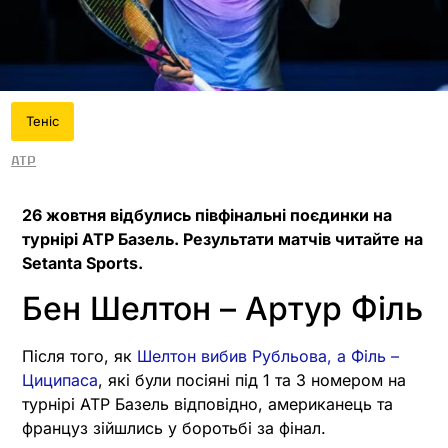
Теніс
ATP
26 жовтня відбулись півфінальні поєдинки на
турнірі ATP Базель. Результати матчів читайте на
Setanta Sports.
Бен Шелтон – Артур Філь
Після того, як
Шелтон вибив Рубльова, а Філь –
Циципаса
, які були посіяні під 1 та 3 номером на
турнірі ATP Базель відповідно, американець та
француз зійшлись у боротьбі за фінал.