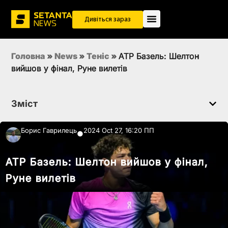
Дивіться зараз
Головна
»
News
»
Теніс
»
ATP Базель: Шелтон
вийшов у фінал, Руне вилетів
Зміст
Борис Гаврилець
2024 Oct 27, 16:20 ПП
●
ATP Базель: Шелтон вийшов у фінал,
Руне вилетів