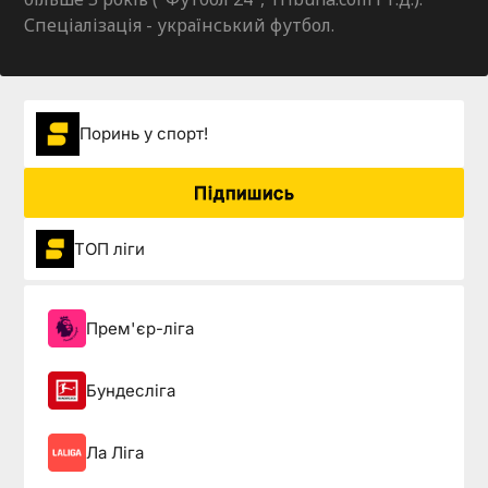
Спеціалізація - український футбол.
Поринь у спорт!
Підпишись
ТОП ліги
Прем'єр-ліга
Бундесліга
Ла Ліга