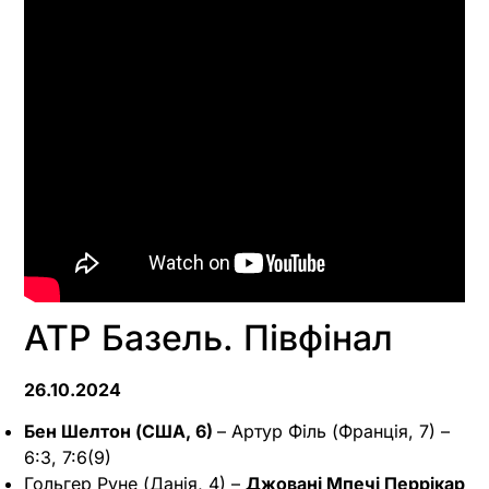
ATP Базель. Півфінал
26.10.2024
Бен Шелтон (США, 6)
– Артур Філь (Франція, 7) –
6:3, 7:6(9)
Гольгер Руне (Данія, 4) –
Джовані Мпечі Перрікар