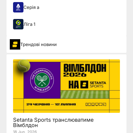
Серія а
Ліга 1
Трендові новини
Setanta Sports транслюватиме
Вімблдон
18 Jun, 2026