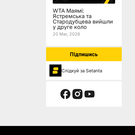
WTA Маямі:
Ястремська та
Стародубцева вийшли
у друге коло
20 Mar, 2026
Підпишись
Слідкуй за Setanta