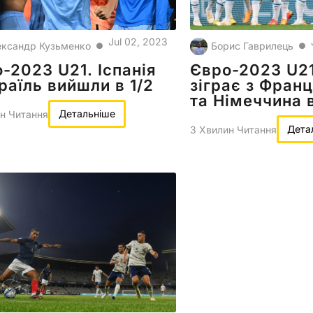
Jul 02, 2023
ксандр Кузьменко
Борис Гаврилець
●
●
-2023 U21. Іспанія
Євро-2023 U21
зраїль вийшли в 1/2
зіграє з Франц
та Німеччина 
Детальніше
н Читання
Дета
3 Хвилин Читання