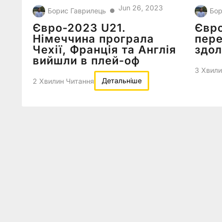
Jun 26, 2023
Борис Гаврилець
Бор
●
Євро-2023 U21.
Євро
Німеччина програла
пере
Чехії, Франція та Англія
здол
вийшли в плей-оф
3 Хвили
Детальніше
2 Хвилин Читання