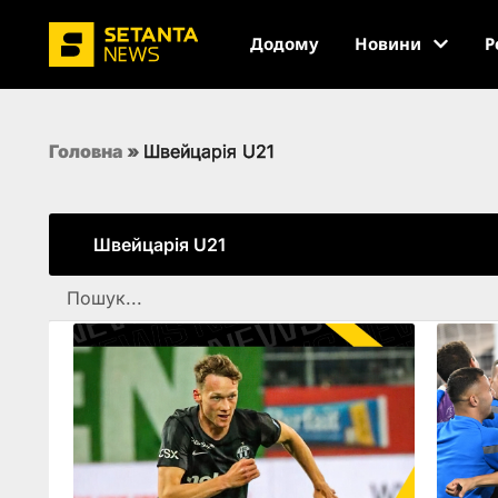
Додому
Новини
Р
Головна
»
Швейцарія U21
Швейцарія U21