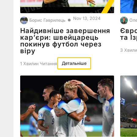
Nov 13, 2024
Борис Гаврилець
Оле
●
Найдивніше завершення
Євро
кар’єри: швейцарець
та І
покинув футбол через
віру
3 Хвили
Детальніше
1 Хвилин Читання