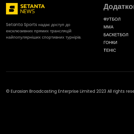
Додатко
ФУТБОЛ
Setanta Sports надає доступ до
ММА
ексклюзивних прямих трансляцій
БАСКЕТБОЛ
найпопулярніших спортивних турнірів.
ГОНКИ
TЕНІС
© Eurasian Broadcasting Enterprise Limited 2023 All rights res
© Adjara.com LLC 2023 All rights reserved