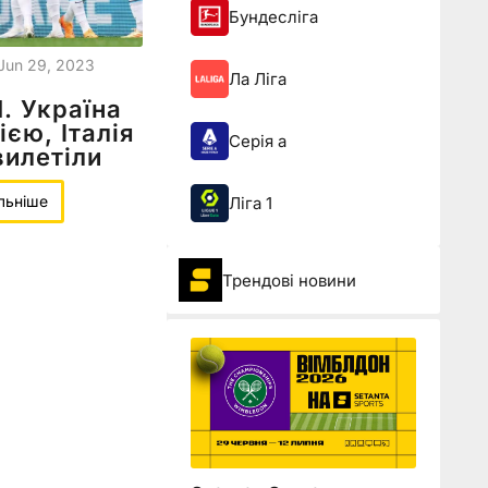
Бундесліга
Jun 29, 2023
Ла Ліга
. Україна
ією, Італія
Серія а
вилетіли
льніше
Ліга 1
Трендові новини