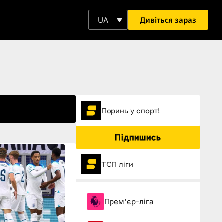
Дивіться зараз
UA
Поринь у спорт!
Підпишись
ТОП ліги
Прем'єр-ліга