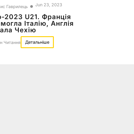
Jun 23, 2023
ис Гаврилець
●
-2023 U21. Франція
могла Італію, Англія
ала Чехію
Детальніше
н Читання