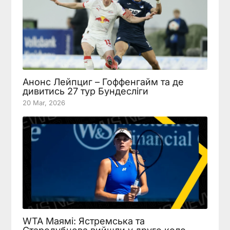
Анонс Лейпциг – Гоффенгайм та де
дивитись 27 тур Бундесліги
20 Mar, 2026
WTA Маямі: Ястремська та