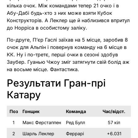
кілька очок. Між командами тепер 21 очко і в
Абу-Дабі будь-хто з них може взяти Кубок
Конструкторів. А Леклер ще й наблизився впритул
до Норріса в особистому заліку.
По-друге, Пʼєр Гаслі заїхав на 5 місце, заробив 8
очок для Альпін і повернув команду на 6 місце в
КК. Ну і по-третє, перші очки в сезоні здобув
Заубер. Гуанью Чжоу зміг затягнути свій болід аж
на восьме місце. Фантастика.
Результати Гран-прі
Катару
Поз
Гонщик
Команда
Час/відст.
1
Макс Ферстаппен
Ред Булл
57 кіл
2
Шарль Леклер
Феррарі
+6.031