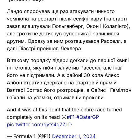
Ландо спробував ще раз атакувати чинного
чемпіона на рестарті після сейфті-кару (на старті
завал влаштували Гюльгенберг, Окон і Колапінто),
але трохи не дотиснув суперника і залишився
другим. Одразу за ним розташувався Расселл, а
далі Піастрі пройшов Леклера.
В такому порядку лідери доїхали до першої хвилі
піт-стопів, яку ніби і запустив Расселл, але інші
його не підтримали. А в районі 30 кола Алекс
Албон втратив дзеркало на стартовій прямій,
Валтері Боттас його розтрощив, а Сайнс і Гемілтон
наїхали на уламки, отримавши проколи.
And it was at this point that the entire race turned
completely on its head 🙃
#F1
#QatarGP
pic.twitter.com/dyts4q7ZLD
— Formula 1 (@F1)
December 1, 2024