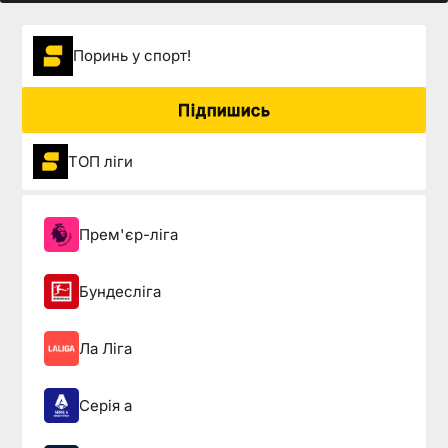
Поринь у спорт!
Підпишись
ТОП ліги
Прем'єр-ліга
Бундесліга
Ла Ліга
Серія а