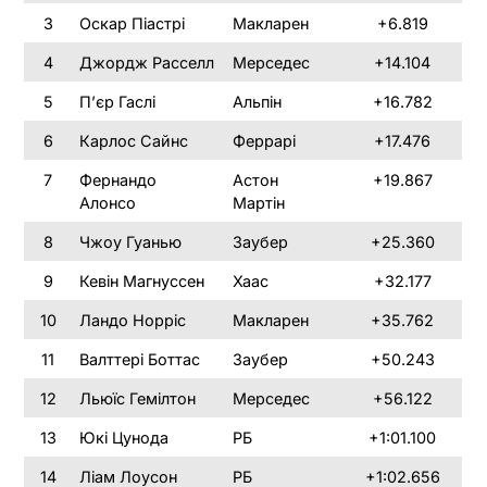
3
Оскар Піастрі
Макларен
+6.819
4
Джордж Расселл
Мерседес
+14.104
5
П’єр Гаслі
Альпін
+16.782
6
Карлос Сайнс
Феррарі
+17.476
7
Фернандо
Астон
+19.867
Алонсо
Мартін
8
Чжоу Гуанью
Заубер
+25.360
9
Кевін Магнуссен
Хаас
+32.177
10
Ландо Норріс
Макларен
+35.762
11
Валттері Боттас
Заубер
+50.243
12
Льюїс Гемілтон
Мерседес
+56.122
13
Юкі Цунода
РБ
+1:01.100
14
Ліам Лоусон
РБ
+1:02.656