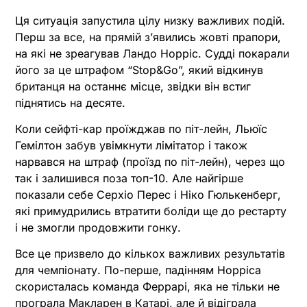
Ця ситуація запустила цілу низку важливих подій.
Перш за все, на прямій зʼявились жовті прапори,
на які не зреагував Ландо Норріс. Судді покарали
його за це штрафом “Stop&Go”, який відкинув
британця на останнє місце, звідки він встиг
піднятись на десяте.
Коли сейфті-кар проїжджав по піт-лейн, Льюїс
Гемілтон забув увімкнути лімітатор і також
нарвався на штраф (проїзд по піт-лейн), через що
так і залишився поза топ-10. Але найгірше
показали себе Серхіо Перес і Ніко Гюлькенберг,
які примудрились втратити боліди ще до рестарту
і не змогли продовжити гонку.
Все це призвело до кількох важливих результатів
для чемпіонату. По-перше, падінням Норріса
скористалась команда Феррарі, яка не тільки не
програла Макларен в Катарі, але й відіграла