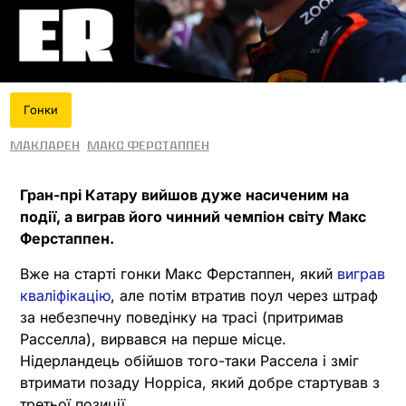
Гонки
МакЛарен
Макс Ферстаппен
Гран-прі Катару вийшов дуже насиченим на
події, а виграв його чинний чемпіон світу Макс
Ферстаппен.
Вже на старті гонки Макс Ферстаппен, який
виграв
кваліфікацію
, але потім втратив поул через штраф
за небезпечну поведінку на трасі (притримав
Расселла), вирвався на перше місце.
Нідерландець обійшов того-таки Рассела і зміг
втримати позаду Норріса, який добре стартував з
третьої позиції.