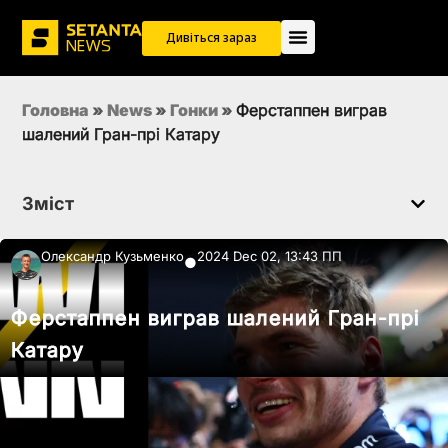
Дивіться зараз
Головна
»
News
»
Гонки
»
Ферстаппен виграв
шалений Гран-прі Катару
Зміст
Олександр Кузьменко
2024 Dec 02, 13:43 ПП
●
Ферстаппен виграв шалений Гран-прі
Катару