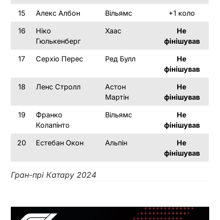
15
Алекс Албон
Вільямс
+1 коло
16
Ніко
Хаас
Не
Гюлькенберг
фінішував
17
Серхіо Перес
Ред Булл
Не
фінішував
18
Ленс Стролл
Астон
Не
Мартін
фінішував
19
Франко
Вільямс
Не
Колапінто
фінішував
20
Естебан Окон
Альпін
Не
фінішував
Гран-прі Катару 2024