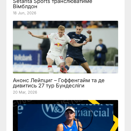
Setanta Sports транслюватиме
Вімблдон
18 Jun, 2026
Анонс Лейпциг – Гоффенгайм та де
дивитись 27 тур Бундесліги
20 Mar, 2026