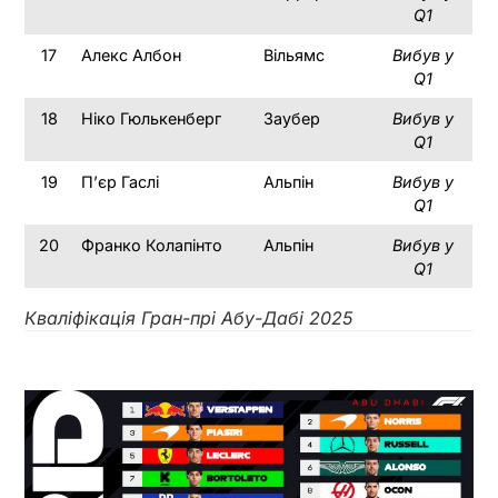
Q1
17
Алекс Албон
Вільямс
Вибув у
Q1
18
Ніко Гюлькенберг
Заубер
Вибув у
Q1
19
П’єр Гаслі
Альпін
Вибув у
Q1
20
Франко Колапінто
Альпін
Вибув у
Q1
Кваліфікація Гран-прі Абу-Дабі 2025