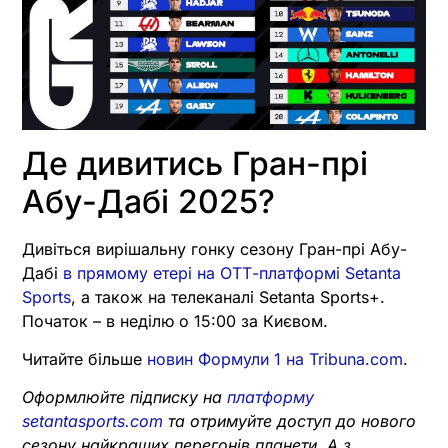
Де дивитись Гран-прі
Абу-Дабі 2025?
Дивіться вирішальну гонку сезону Гран-прі Абу-
Дабі
в прямому етері на ОТТ-платформі Setanta
Sports
, а також на телеканалі Setanta Sports+.
Початок – в неділю о 15:00 за Києвом.
Читайте більше
новин Формули 1 на Tribuna.com
.
Оформлюйте підписку на
платформу
setantasports.com
та отримуйте доступ до нового
сезону найкращих перегонів планети. А з