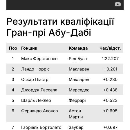
Результати кваліфікації
Гран-прі Абу-Дабі
Поз
Гонщик
Команда
Час/відст.
1
Макс Ферстаппен
Ред Булл
1:22.207
2
Ландо Норріс
Макларен
+0.201
3
Оскар Піастрі
Макларен
+0.230
4
Джордж Расселл
Мерседес
+0.438
5
Шарль Леклер
Феррарі
+0.523
6
Фернандо Алонсо
Астон
+0.695
Мартін
7
Габріель Бортолето
Заубер
+0.697