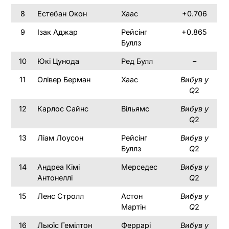
8
Естебан Окон
Хаас
+0.706
9
Ізак Аджар
Рейсінг
+0.865
Буллз
10
Юкі Цунода
Ред Булл
–
11
Олівер Берман
Хаас
Вибув у
Q
2
12
Карлос Сайнс
Вільямс
Вибув у
Q
2
13
Ліам Лоусон
Рейсінг
Вибув у
Буллз
Q
2
14
Андреа Кімі
Мерседес
Вибув у
Антонеллі
Q
2
15
Ленс Стролл
Астон
Вибув у
Мартін
Q
2
16
Льюїс Гемілтон
Феррарі
Вибув у