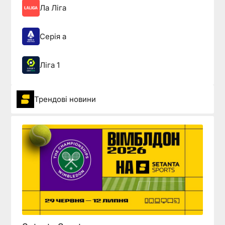
Ла Ліга
Серія а
Ліга 1
Трендові новини