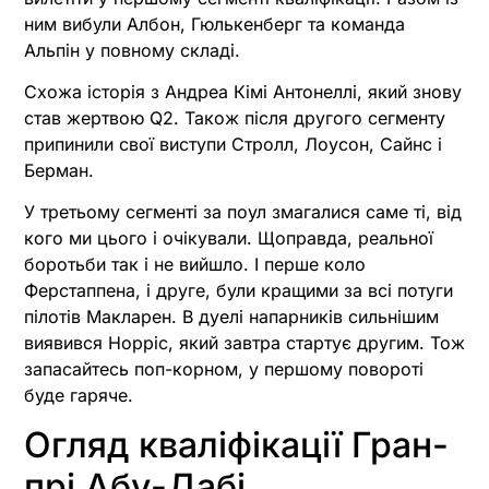
ним вибули Албон, Гюлькенберг та команда
Альпін у повному складі.
Схожа історія з Андреа Кімі Антонеллі, який знову
став жертвою Q2. Також після другого сегменту
припинили свої виступи Стролл, Лоусон, Сайнс і
Берман.
У третьому сегменті за поул змагалися саме ті, від
кого ми цього і очікували. Щоправда, реальної
боротьби так і не вийшло. І перше коло
Ферстаппена, і друге, були кращими за всі потуги
пілотів Макларен. В дуелі напарників сильнішим
виявився Норріс, який завтра стартує другим. Тож
запасайтесь поп-корном, у першому повороті
буде гаряче.
Огляд кваліфікації Гран-
прі Абу-Дабі