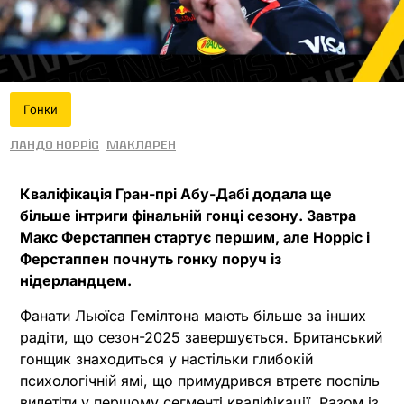
Гонки
Ландо Норріс
МакЛарен
Кваліфікація Гран-прі Абу-Дабі додала ще
більше інтриги фінальній гонці сезону. Завтра
Макс Ферстаппен стартує першим, але Норріс і
Ферстаппен почнуть гонку поруч із
нідерландцем.
Фанати Льюїса Гемілтона мають більше за інших
радіти, що сезон-2025 завершується. Британський
гонщик знаходиться у настільки глибокій
психологічній ямі, що примудрився втретє поспіль
вилетіти у першому сегменті кваліфікації. Разом із