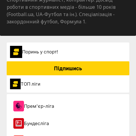
роботи в спортивних медіа - більше 10 років
(Football.ua, UA-Футбол та ін.). Спеціалізація -
закордонний футбол, Формула 1.
Поринь у спорт!
Підпишись
ТОП ліги
Прем'єр-ліга
Бундесліга