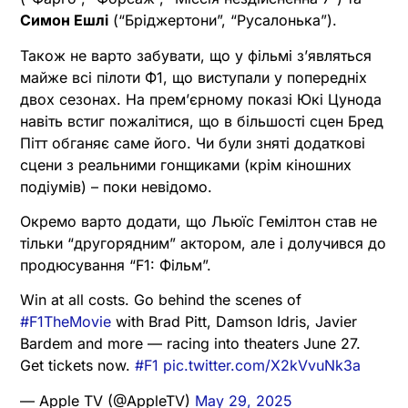
Симон Ешлі
(“Бріджертони”, “Русалонька”).
Також не варто забувати, що у фільмі зʼявляться
майже всі пілоти Ф1, що виступали у попередніх
двох сезонах. На премʼєрному показі Юкі Цунода
навіть встиг пожалітися, що в більшості сцен Бред
Пітт обганяє саме його. Чи були зняті додаткові
сцени з реальними гонщиками (крім кіношних
подіумів) – поки невідомо.
Окремо варто додати, що Льюїс Гемілтон став не
тільки “другорядним” актором, але і долучився до
продюсування “F1: Фільм”.
Win at all costs. Go behind the scenes of
#F1TheMovie
with Brad Pitt, Damson Idris, Javier
Bardem and more — racing into theaters June 27.
Get tickets now.
#F1
pic.twitter.com/X2kVvuNk3a
— Apple TV (@AppleTV)
May 29, 2025