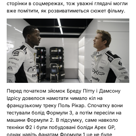
сторінки в соцмережах, тож уважні глядачі могли
вже помітити, як розвиватиметься сюжет фільму.
Перед початком зйомок Бреду Пітту і Дамсону
Ідрісу довелося намотати чимало кіл на
французькому треку Поль Рікар. Спочатку вони
тестували болід Формули 3, а потім пересіли на
машини Формули 2. В підсумку, саме навколо
техніки Ф2 і були побудовані боліди Apex GP,
однак навіть фанатам Формули 1 це не буде