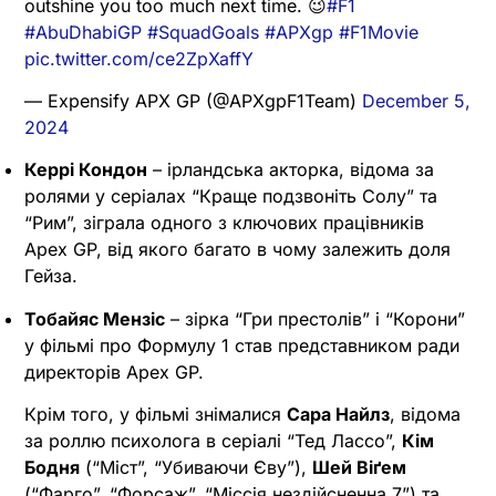
outshine you too much next time. 😉
#F1
#AbuDhabiGP
#SquadGoals
#APXgp
#F1Movie
pic.twitter.com/ce2ZpXaffY
— Expensify APX GP (@APXgpF1Team)
December 5,
2024
Керрі Кондон
– ірландська акторка, відома за
ролями у серіалах “Краще подзвоніть Солу” та
“Рим”, зіграла одного з ключових працівників
Apex GP, від якого багато в чому залежить доля
Гейза.
Тобайяс Мензіс
– зірка “Гри престолів” і “Корони”
у фільмі про Формулу 1 став представником ради
директорів Apex GP.
Крім того, у фільмі знімалися
Сара Найлз
, відома
за роллю психолога в серіалі “Тед Лассо”,
Кім
Бодня
(“Міст”, “Убиваючи Єву”),
Шей Віґем
(“Фарго”, “Форсаж”, “Міссія нездійсненна 7”) та