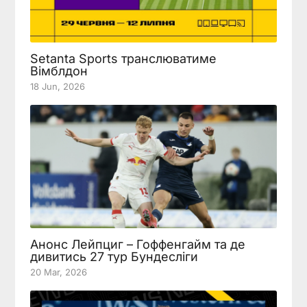
Setanta Sports транслюватиме
Вімблдон
18 Jun, 2026
Анонс Лейпциг – Гоффенгайм та де
дивитись 27 тур Бундесліги
20 Mar, 2026