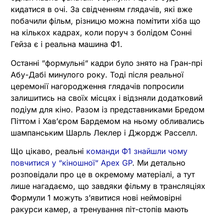
кидатися в очі. За свідченням глядачів, які вже
побачили фільм, різницю можна помітити хіба що
на кількох кадрах, коли поруч з болідом Сонні
Гейза є і реальна машина Ф1.
Останні “формульні“ кадри було знято на Гран-прі
Абу-Дабі минулого року. Тоді після реальної
церемонії нагородження глядачів попросили
залишитись на своїх місцях і відзняли додатковий
подіум для кіно. Разом із представниками Бредом
Піттом і Хавʼєром Бардемом на ньому обливались
шампанським Шарль Леклер і Джордж Расселл.
Що цікаво, реальні
команди Ф1 знайшли чому
повчитися у “кіношної“ Apex GP
. Ми детально
розповідали про це в окремому матеріалі, а тут
лише нагадаємо, що завдяки фільму в трансляціях
Формули 1 можуть зʼявитися нові неймовірні
ракурси камер, а тренування піт-стопів мають