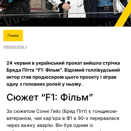
Гонки
Формула 1
24 червня в український прокат вийшла стрічка
Бреда Пітта “F1: Фільм”. Відомий голлівудський
актор став продюсером цього проєкту і зіграв
одну з головних ролей у ньому.
Сюжет “F1: Фільм”
За сюжетом Сонні Гейз (Бред Пітт) є гонщиком-
ветераном, чия карʼєра в Ф1 в 90-х перервалася
через важку аварію. Він був одним із