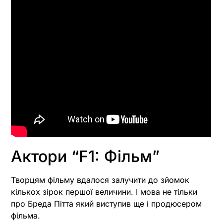
Актори “F1: Фільм”
Творцям фільму вдалося залучити до зйомок
кількох зірок першої величини. І мова не тільки
про Бреда Пітта який виступив ще і продюсером
фільма.