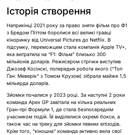
Історія створення
Наприкінці 2021 року за право зняти фільм про Ф1
з Бредом Піттом боролися всі великі гравці
кіноринку від Universal Pictures до Netflix. В
підсумку, переможцем стала компанія Apple TV+,
яка витратила на “F1: Фільм” близько 300
мільйонів доларів. Режисером стрічки виступив
Джозеф Косінскі, попередня робота якого (“Топ
Ґан: Меверік“ з Томом Крузом) зібрала майже 1,5
мільярда доларів.
Зйомки почалися у 2023 році. За наступні 2 роки
команда Apex GP завітала на кілька реальних
Гран-прі Формули 1, де стала безпосереднім
учасником подій. Їй виділялися окремі бокси, а
також час на треку для зйомки певних епізодів.
Крім того, “кіношна“ команда активно вела свої