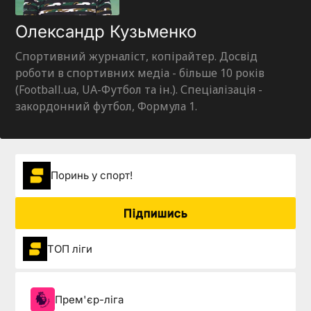
Олександр Кузьменко
Спортивний журналіст, копірайтер. Досвід
роботи в спортивних медіа - більше 10 років
(Football.ua, UA-Футбол та ін.). Спеціалізація -
закордонний футбол, Формула 1.
Поринь у спорт!
Підпишись
ТОП ліги
Прем'єр-ліга