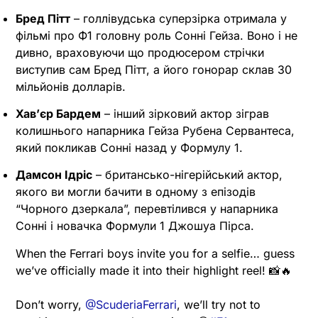
Бред Пітт
– голлівудська суперзірка отримала у
фільмі про Ф1 головну роль Сонні Гейза. Воно і не
дивно, враховуючи що продюсером стрічки
виступив сам Бред Пітт, а його гонорар склав 30
мільйонів долларів.
Хавʼєр Бардем
– інший зірковий актор зіграв
колишнього напарника Гейза Рубена Сервантеса,
який покликав Сонні назад у Формулу 1.
Дамсон Ідріс
– британсько-нігерійський актор,
якого ви могли бачити в одному з епізодів
“Чорного дзеркала”, перевтілився у напарника
Сонні і новачка Формули 1 Джошуа Пірса.
When the Ferrari boys invite you for a selfie… guess
we’ve officially made it into their highlight reel! 📸🔥
Don’t worry,
@ScuderiaFerrari
, we’ll try not to