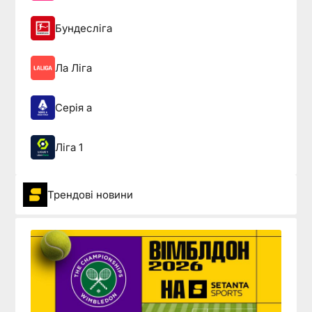
Бундесліга
Ла Ліга
Серія а
Ліга 1
Трендові новини