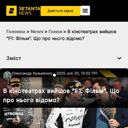
Дивіться зараз
Головна
»
News
»
Гонки
»
В кінотеатрах вийшов
“F1: Фільм”. Що про нього відомо?
Зміст
Олександр Кузьменко
2025 Jun 25, 13:02 ПП
●
В кінотеатрах вийшов “F1: Фільм”. Що
про нього відомо?