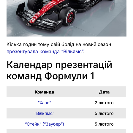
Кілька годин тому свій болід на новий сезон
презентувала команда “Вільямс”
.
Календар презентацій
команд Формули 1
Команда
Дата
“Хаас”
2 лютого
“Вільямс”
5 лютого
“Стейк” (“Заубер”)
5 лютого