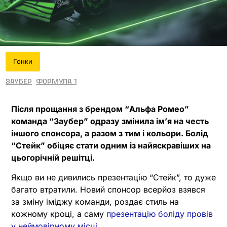
Гонки
Заубер
Формула 1
Після прощання з брендом “Альфа Ромео”
команда “Заубер” одразу змінила імʼя на честь
іншого спонсора, а разом з тим і кольори. Болід
“Стейк” обіцяє стати одним із найяскравіших на
цьогорічній решітці.
Якщо ви не дивились презентацію “Стейк”, то дуже
багато втратили. Новий спонсор всерйоз взявся
за зміну іміджу команди, роздає стиль на
кожному кроці, а саму
презентацію боліду провів
у неймовірному місці
.