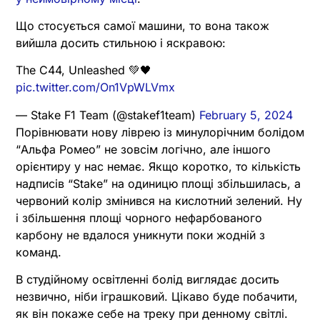
Що стосується самої машини, то вона також
вийшла досить стильною і яскравою:
The C44, Unleashed 💚🖤
pic.twitter.com/On1VpWLVmx
— Stake F1 Team (@stakef1team)
February 5, 2024
Порівнювати нову ліврею із минулорічним болідом
“Альфа Ромео” не зовсім логічно, але іншого
орієнтиру у нас немає. Якщо коротко, то кількість
надписів “Stake” на одиницю площі збільшилась, а
червоний колір змінився на кислотний зелений. Ну
і збільшення площі чорного нефарбованого
карбону не вдалося уникнути поки жодній з
команд.
В студійному освітленні болід виглядає досить
незвично, ніби іграшковий. Цікаво буде побачити,
як він покаже себе на треку при денному світлі.