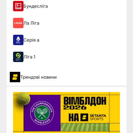
Бундесліга
Ла Ліга
Серія а
Ліга 1
Трендові новини