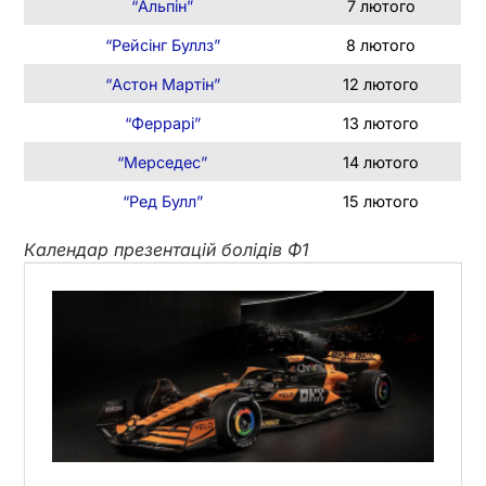
“Альпін”
7 лютого
“Рейсінг Буллз”
8 лютого
“Астон Мартін”
12 лютого
“Феррарі”
13 лютого
“Мерседес”
14 лютого
“Ред Булл”
15 лютого
Календар презентацій болідів Ф1