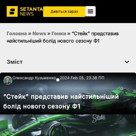
Дивіться зараз
Головна
»
News
»
Гонки
»
“Стейк” представив
найстильніший болід нового сезону Ф1
Зміст
Олександр Кузьменко
2024 Feb 05, 23:38 ПП
●
“Стейк” представив найстильніший
болід нового сезону Ф1