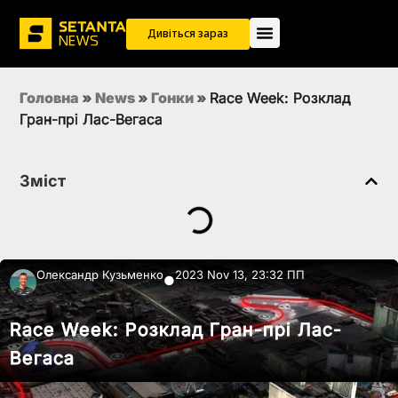
Дивіться зараз
Головна
»
News
»
Гонки
»
Race Week: Розклад
Гран-прі Лас-Вегаса
Зміст
Олександр Кузьменко
2023 Nov 13, 23:32 ПП
●
Race Week: Розклад Гран-прі Лас-
Вегаса