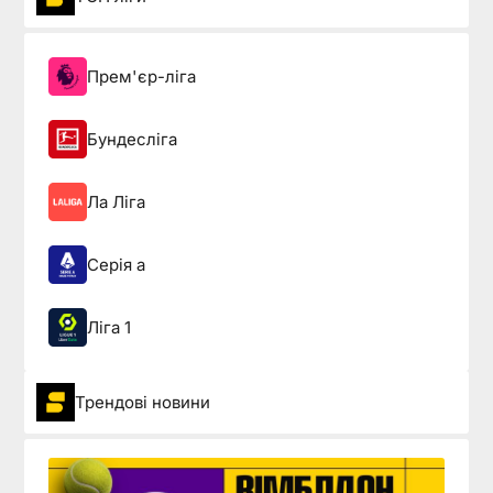
Прем'єр-ліга
Бундесліга
Ла Ліга
Серія а
Ліга 1
Трендові новини