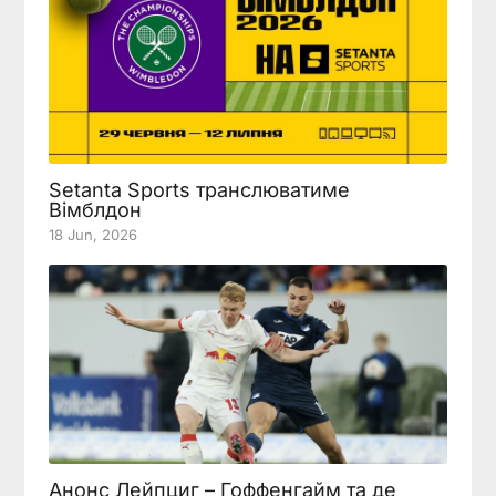
Setanta Sports транслюватиме
Вімблдон
18 Jun, 2026
Анонс Лейпциг – Гоффенгайм та де