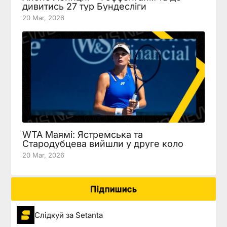
дивитись 27 тур Бундесліги
20 Mar, 2026
WTA Маямі: Ястремська та
Стародубцева вийшли у друге коло
20 Mar, 2026
Підпишись
Слідкуй за Setanta