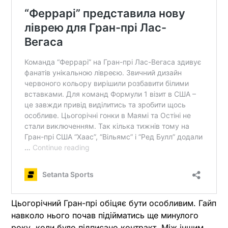
Цьогорічний Гран-прі обіцяє бути особливим. Гайп
навколо нього почав підійматись ще минулого
року, коли було підписано контракт. Між іншим,