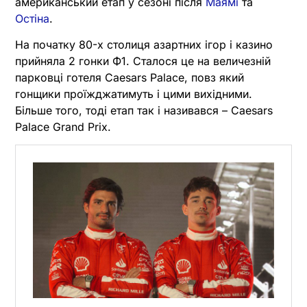
американський етап у сезоні після
Маямі
та
Остіна
.
На початку 80-х столиця азартних ігор і казино
прийняла 2 гонки Ф1. Сталося це на величезній
парковці готеля Caesars Palace, повз який
гонщики проїжджатимуть і цими вихідними.
Більше того, тоді етап так і називався – Caesars
Palace Grand Prix.