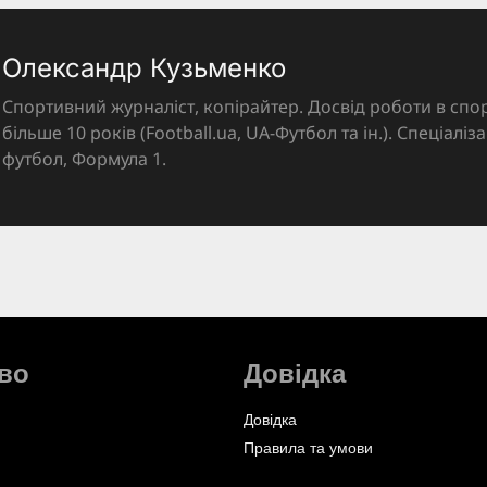
Олександр Кузьменко
Спортивний журналіст, копірайтер. Досвід роботи в спор
більше 10 років (Football.ua, UA-Футбол та ін.). Спеціалі
футбол, Формула 1.
во
Довідка
Довідка
Правила та умови