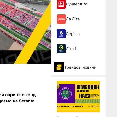
Бундесліга
Ла Ліга
Серія а
Ліга 1
Трендові новини
ий спринт-вікенд
даємо на Setanta