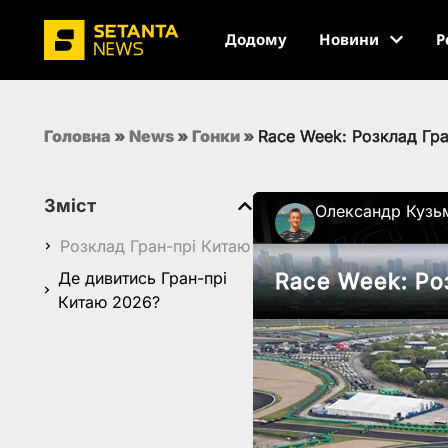
Додому
Новини
Р
Головна
»
News
»
Гонки
»
Race Week: Розклад Гр
Зміст
Олександр Кузь
Розклад Гран-прі Китаю
Де дивитись Гран-прі
Race Week: Ро
Китаю 2026?