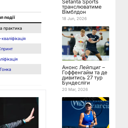
Setanta Sports
транслюватиме
Вімблдон
ип події
18 Jun, 2026
а практика
-кваліфікація
Спринт
ліфікація
Анонс Лейпциг –
Гонка
Гоффенгайм та де
дивитись 27 тур
Бундесліги
20 Mar, 2026