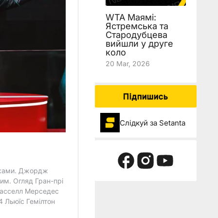
WTA Маямі:
Ястремська та
Стародубцева
вийшли у друге
коло
20 Mar, 2026
Підпишись
Слідкуй за Setanta