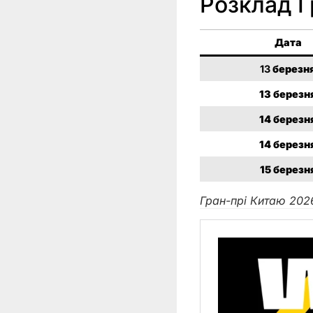
Розклад Г
Дата
13
березн
13
березн
14
березн
14
березн
15
березн
Гран-прі Китаю 202