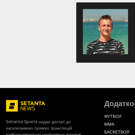
Додатко
ФУТБОЛ
Setanta Sports надає доступ до
ММА
ексклюзивних прямих трансляцій
БАСКЕТБОЛ
найпопулярніших спортивних турнірів.