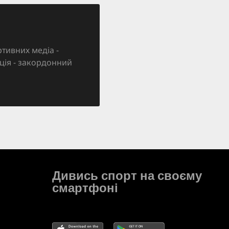
тивних медіа -
зація - закордонний
Дивись спорт на своєму
смартфоні