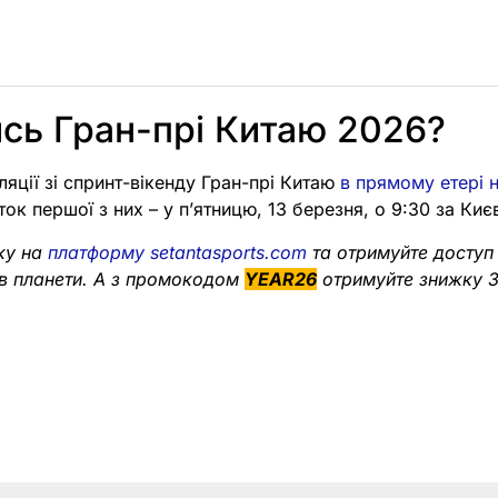
сь Гран-прі Китаю 2026?
ляції зі спринт-вікенду Гран-прі Китаю
в прямому етері 
ток першої з них – у пʼятницю, 13 березня, о 9:30 за Киє
ку на
платформу setantasports.com
та отримуйте доступ
в планети. А з промокодом
YEAR26
отримуйте знижку 3