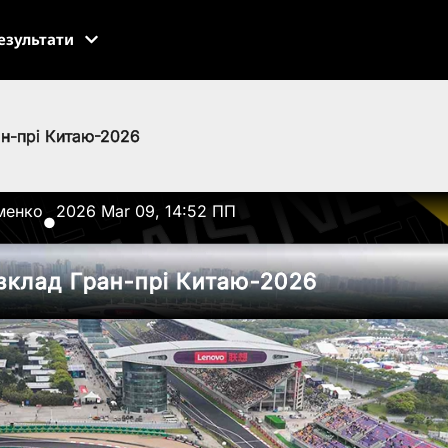
езультати
ан-прі Китаю-2026
менко
2026 Mar 09, 14:52 ПП
●
зклад Гран-прі Китаю-2026