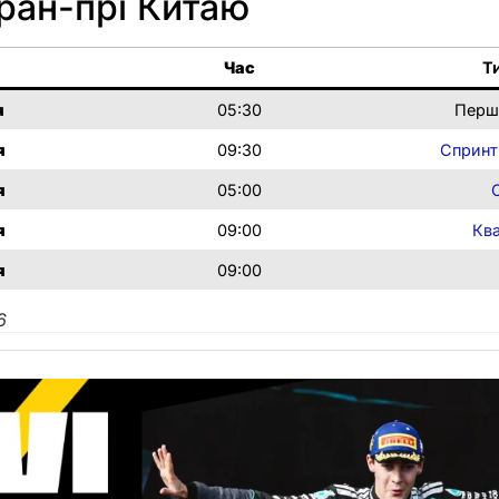
ран-прі Китаю
Час
Т
я
05:30
Перш
я
09:30
Спринт
я
05:00
я
09:00
Ква
я
09:00
6