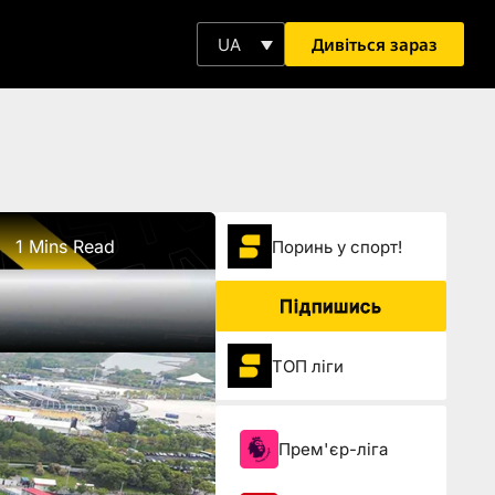
Дивіться зараз
UA
1 Mins Read
Поринь у спорт!
Підпишись
ТОП ліги
Прем'єр-ліга