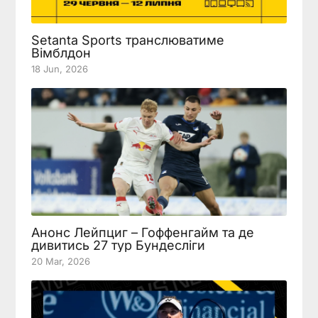
Setanta Sports транслюватиме
Вімблдон
18 Jun, 2026
Анонс Лейпциг – Гоффенгайм та де
дивитись 27 тур Бундесліги
20 Mar, 2026