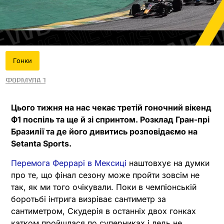
Гонки
Формула 1
Цього тижня на нас чекає третій гоночний вікенд
Ф1 поспіль та ще й зі спринтом. Розклад Гран-прі
Бразилії та де його дивитись розповідаємо на
Setanta Sports.
Перемога Феррарі в Мексиці
наштовхує на думки
про те, що фінал сезону може пройти зовсім не
так, як ми того очікували. Поки в чемпіонській
боротьбі інтрига визріває сантиметр за
сантиметром, Скудерія в останніх двох гонках
катком пройшлася по суперниках і ледь не