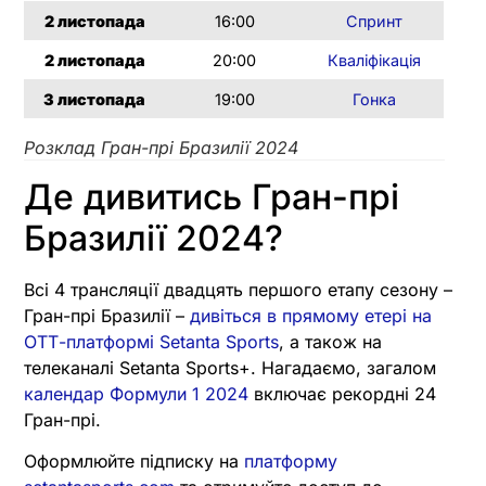
2
листопада
16:00
Спринт
2
листопада
20:00
Кваліфікація
3
листопада
19:00
Гонка
Розклад Гран-прі Бразилії 2024
Де дивитись Гран-прі
Бразилії 2024?
Всі 4 трансляції двадцять першого етапу сезону –
Гран-прі Бразилії –
дивіться в прямому етері на
ОТТ-платформі Setanta Sports
, а також на
телеканалі Setanta Sports+. Нагадаємо, загалом
календар Формули 1 2024
включає рекордні 24
Гран-прі.
Оформлюйте підписку на
платформу