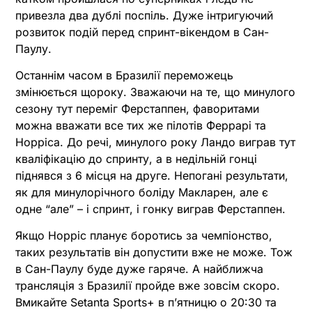
привезла два дублі поспіль. Дуже інтригуючий
розвиток подій перед спринт-вікендом в Сан-
Паулу.
Останнім часом в Бразилії переможець
змінюється щороку. Зважаючи на те, що минулого
сезону тут переміг Ферстаппен, фаворитами
можна вважати все тих же пілотів Феррарі та
Норріса. До речі, минулого року Ландо виграв тут
кваліфікацію до спринту, а в недільній гонці
піднявся з 6 місця на друге. Непогані результати,
як для минулорічного боліду Макларен, але є
одне “але” – і спринт, і гонку виграв Ферстаппен.
Якщо Норріс планує боротись за чемпіонство,
таких результатів він допустити вже не може. Тож
в Сан-Паулу буде дуже гаряче. А найближча
трансляція з Бразилії пройде вже зовсім скоро.
Вмикайте Setanta Sports+ в пʼятницю о 20:30 та