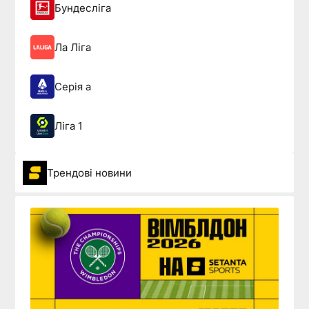
Бундесліга
Ла Ліга
Серія а
Ліга 1
Трендові новини