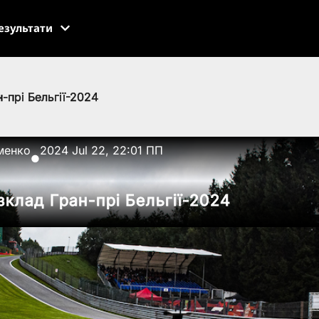
езультати
-прі Бельгії-2024
менко
2024 Jul 22, 22:01 ПП
●
зклад Гран-прі Бельгії-2024