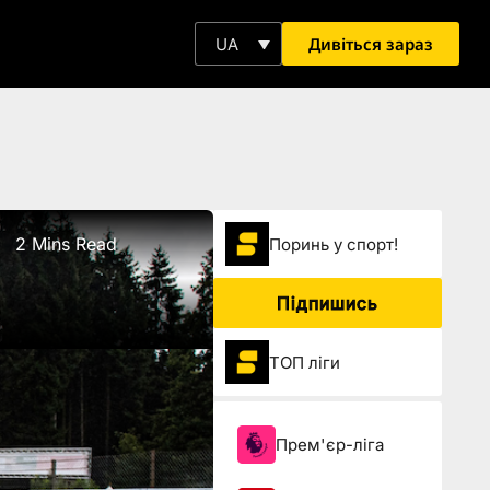
Дивіться зараз
UA
2 Mins Read
Поринь у спорт!
Підпишись
ТОП ліги
Прем'єр-ліга