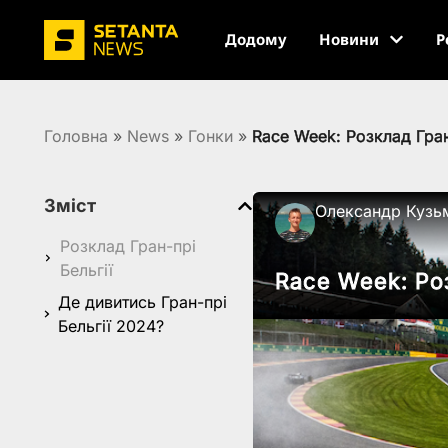
Додому
Новини
Р
Головна
»
News
»
Гонки
»
Race Week: Розклад Гран
Зміст
Олександр Кузь
Розклад Гран-прі
Бельгії
Race Week: Ро
Де дивитись Гран-прі
Бельгії 2024?