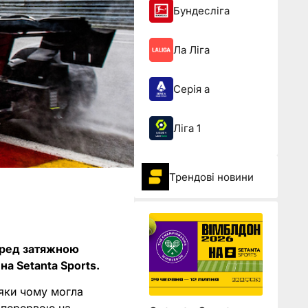
Бундесліга
Ла Ліга
Серія а
Ліга 1
Трендові новини
перед затяжною
на Setanta Sports.
дяки чому могла