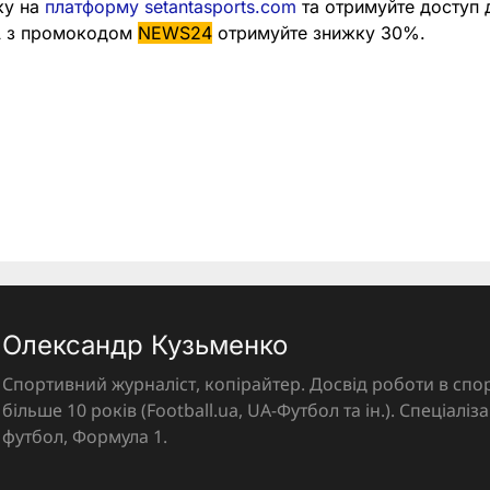
ку на
платформу setantasports.com
та отримуйте доступ
 А з промокодом
NEWS24
отримуйте знижку 30%.
Олександр Кузьменко
Спортивний журналіст, копірайтер. Досвід роботи в спор
більше 10 років (Football.ua, UA-Футбол та ін.). Спеціалі
футбол, Формула 1.