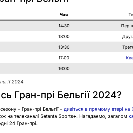
Час
Т
14:30
Перш
18:00
Друг
13:30
Трет
17:00
Ква
16:00
льгії 2024
сь Гран-прі Бельгії 2024?
сезону – Гран-прі Бельгії –
дивіться в прямому етері на
кож на телеканалі Setanta Sports+. Нагадаємо, загалом
к
ні 24 Гран-прі.