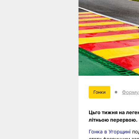
Форму
Гонки
Цьго тижня на леге
літньою перервою. Р
Гонка в Угорщині
под