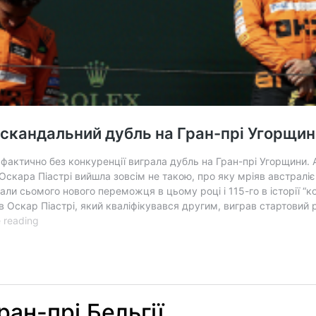
ран-прі Бельгії