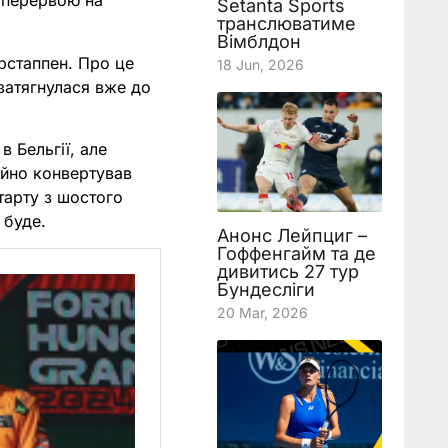
 перервою на
Setanta Sports
транслюватиме
Вімблдон
рстаппен. Про це
18 Jun, 2026
затягнулася вже до
 Бельгії, але
кійно конвертував
старту з шостого
 буде.
Анонс Лейпциг –
Гоффенгайм та де
дивитись 27 тур
Бундесліги
20 Mar, 2026