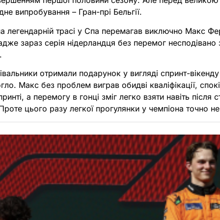
вершенням першої половини сезону. Але перед великою
не випробування – Гран-прі Бельгії.
на легендарній трасі у Спа перемагав виключно Макс Фе
адже зараз серія нідерландця без перемог несподівано 
.
вальники отримали подарунок у вигляді спринт-вікенду в
огло. Макс без проблем виграв обидві кваліфікації, спо
ринті, а перемогу в гонці зміг легко взяти навіть після 
Проте цього разу легкої прогулянки у чемпіона точно не