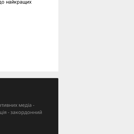
 до найкращих
тивних медіа -
зація - закордонний