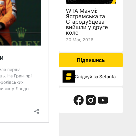
WTA Маямі:
Ястремська та
Стародубцева
вийшли у друге
коло
20 Mar, 2026
Підпишись
Слідкуй за Setanta