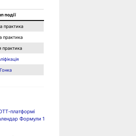
ип події
а практика
а практика
я практика
ліфікація
Гонка
 ОТТ-платформі
алендар Формули 1