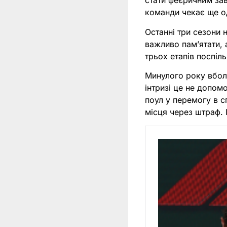
стати феєричним за
команди чекає ще од
Останні три сезони 
важливо памʼятати, 
трьох етапів поспіль
Минулого року вболі
інтризі це не допом
поул у перемогу в сп
місця через штраф. 