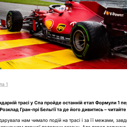
ла 1
ндарній трасі у Спа пройде останній етап Формули 1 
озклад Гран-прі Бельгії та де його дивитись – читайте 
арувала нам чимало подій на трасі і за її межами, зав