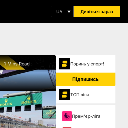
Дивіться зараз
UA
1 Mins Read
Поринь у спорт!
Підпишись
ТОП ліги
Прем'єр-ліга