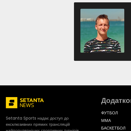
Додатко
ФУТБОЛ
Setanta Sports надає доступ до
ММА
ексклюзивних прямих трансляцій
БАСКЕТБОЛ
найпопулярніших спортивних турнірів.