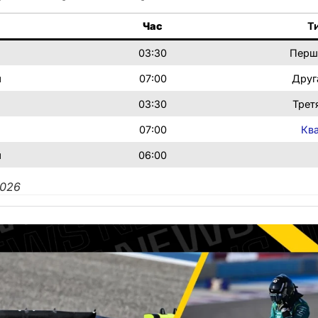
Час
Т
я
03:30
Перш
я
07:00
Друг
я
03:30
Трет
я
07:00
Ква
я
06:00
2026