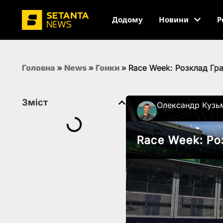
Додому
Новини
Р
Головна
»
News
»
Гонки
»
Race Week: Розклад Гра
Зміст
Олександр Кузь
Race Week: Ро