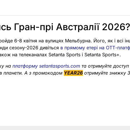
сь Гран-прі Австралії 2026
ройде 6-8 квітня на вулицях Мельбурна. Його, як і всі інш
енди сезону-2026 дивіться
в прямому етері на ОТТ-платф
також на телеканалах Setanta Sports і Setanta Sports+.
ку на
платформу setantasports.com
та отримуйте доступ
в планети. А з промокодом
YEAR26
отримуйте знижку 3