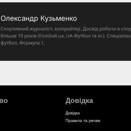
Олександр Кузьменко
Спортивний журналіст, копірайтер. Досвід роботи в спор
більше 10 років (Football.ua, UA-Футбол та ін.). Спеціалі
футбол, Формула 1.
во
Довідка
Довідка
Правила та умови