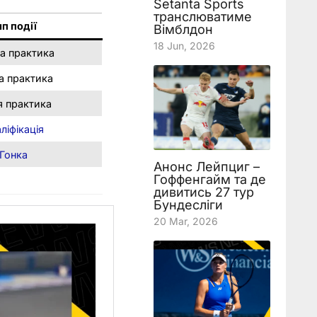
Setanta Sports
транслюватиме
ип події
Вімблдон
18 Jun, 2026
а практика
а практика
я практика
ліфікація
Гонка
Анонс Лейпциг –
Гоффенгайм та де
дивитись 27 тур
Бундесліги
20 Mar, 2026