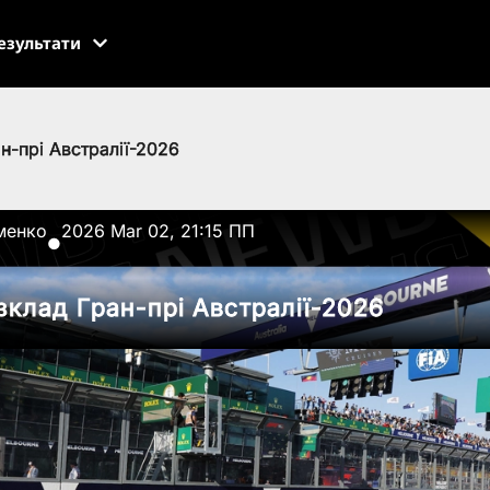
езультати
н-прі Австралії-2026
менко
2026 Mar 02, 21:15 ПП
●
зклад Гран-прі Австралії-2026