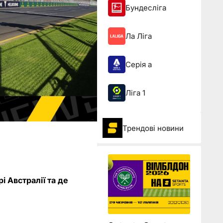
Бундесліга
Ла Ліга
Серія а
Ліга 1
Трендові новини
 Австралії та де