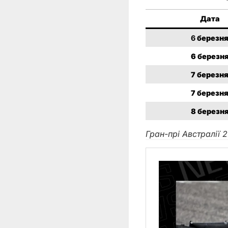
Дата
6
березн
6
березн
7
березн
7
березн
8
березн
Гран-прі Австралії 