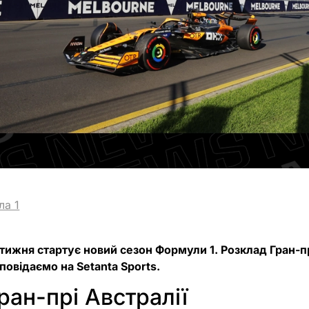
ла 1
тижня стартує новий сезон Формули 1. Розклад Гран-прі
повідаємо на Setanta Sports.
ран-прі Австралії