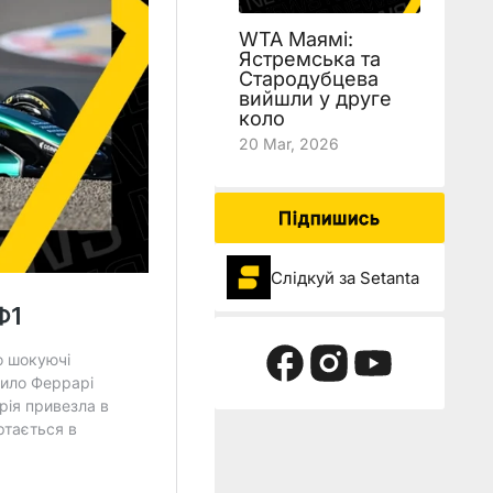
WTA Маямі:
Ястремська та
Стародубцева
вийшли у друге
коло
20 Mar, 2026
Підпишись
Слідкуй за Setanta