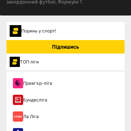
закордонний футбол, Формула 1.
Поринь у спорт!
Підпишись
ТОП ліги
Прем'єр-ліга
Бундесліга
Ла Ліга