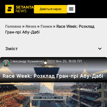
Дивіться зараз
Головна
»
News
»
Гонки
»
Race Week: Розклад
Гран-прі Абу-Дабі
Зміст
Олександр Кузьменко
2023 Nov 20, 19:05 ПП
●
Race Week: Розклад Гран-прі Абу-Дабі