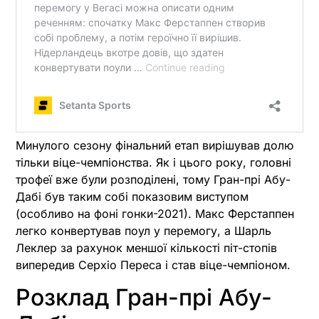
Минулого сезону фінальний етап вирішував долю
тільки віце-чемпіонства. Як і цього року, головні
трофеї вже були розподілені, тому Гран-прі Абу-
Дабі був таким собі показовим виступом
(особливо на фоні гонки-2021). Макс Ферстаппен
легко конвертував поул у перемогу, а Шарль
Леклер за рахунок меншої кількості піт-стопів
випередив Серхіо Переса і став віце-чемпіоном.
Розклад Гран-прі Абу-