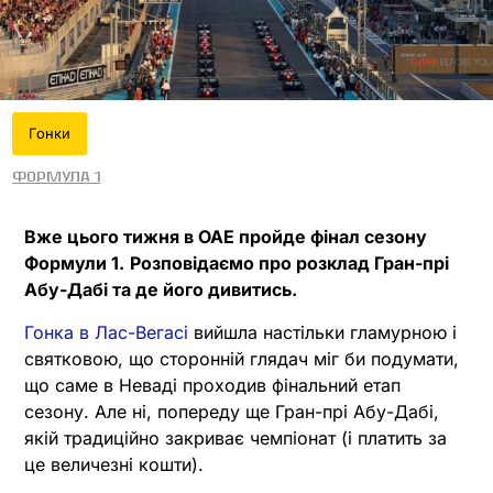
Гонки
Формула 1
Вже цього тижня в ОАЕ пройде фінал сезону
Формули 1.
Розповідаємо про розклад Гран-прі
Абу-Дабі та де його дивитись.
Гонка в Лас-Вегасі
вийшла настільки гламурною і
святковою, що сторонній глядач міг би подумати,
що саме в Неваді проходив фінальний етап
сезону. Але ні, попереду ще Гран-прі Абу-Дабі,
якій традиційно закриває чемпіонат (і платить за
це величезні кошти).