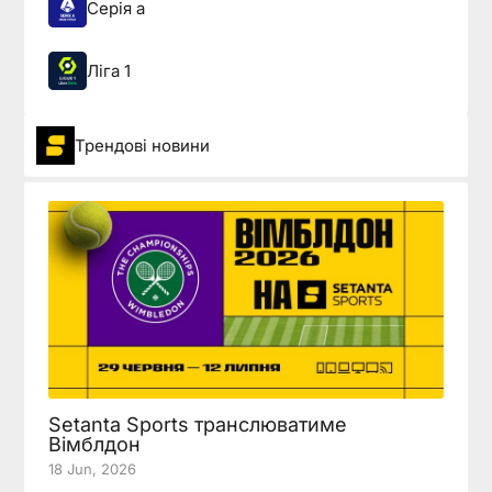
Серія а
Ліга 1
Трендові новини
Setanta Sports транслюватиме
Вімблдон
18 Jun, 2026