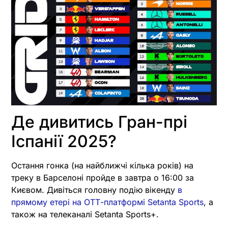
Де дивитись Гран-прі
Іспанії 2025?
Остання гонка (на найближчі кілька років) на
треку в Барселоні пройде в завтра о 16:00 за
Києвом. Дивіться головну подію вікенду
в
прямому етері на ОТТ-платформі Setanta Sports
, а
також на телеканалі Setanta Sports+.