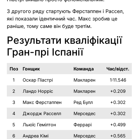
З другого ряду стартують Ферстаппен і Рассел,
які показали ідентичний час. Макс зробив це
раніше, тому саме він буде третім.
Результати кваліфікації
Гран-прі Іспанії
Поз
Гонщик
Команда
Час/відст.
1
Оскар Піастрі
Макларен
1:11.546
2
Ландо Норріс
Макларен
+0.209
3
Макс Ферстаппен
Ред Булл
+0.302
4
Джордж Расселл
Мерседес
+0.302
5
Льюїс Гемілтон
Феррарі
+0.499
6
Андреа Кімі
Мерседес
+0.565