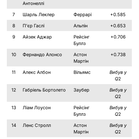
Антонеллі
7
Шарль Леклер
Феррарі
+0.585
8
П’єр Гаслі
Альпін
+0.653
9
Айзек Аджар
Рейсінг
+0.706
Буллз
10
Фернандо Алонсо
Астон
+0.738
Мартін
11
Алекс Албон
Вільямс
Вибув у
Q
2
12
Габріель Бортолето
Заубер
Вибув у
Q
2
13
Ліам Лоусон
Рейсінг
Вибув у
Буллз
Q
2
14
Ленс Стролл
Астон
Вибув у
Мартін
Q
2