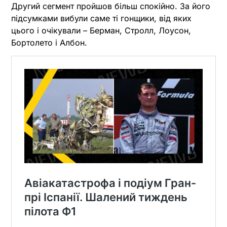
Другий сегмент пройшов більш спокійно. За його
підсумками вибули саме ті гонщики, від яких
цього і очікували – Берман, Стролл, Лоусон,
Бортолето і Албон.