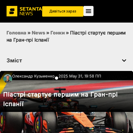
Дивіться зараз
Головна
»
News
»
Гонки
»
Піастрі стартує першим
на Гран-прі Іспанії
Зміст
Олександр Кузьменко
2025 May 31, 19:58 ПП
●
Піастрі стартує першим на Гран-прі
Іспанії