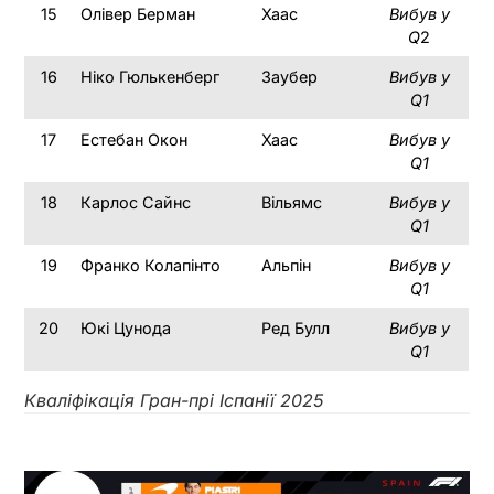
15
Олівер Берман
Хаас
Вибув у
Q
2
16
Ніко Гюлькенберг
Заубер
Вибув у
Q1
17
Естебан Окон
Хаас
Вибув у
Q1
18
Карлос Сайнс
Вільямс
Вибув у
Q1
19
Франко Колапінто
Альпін
Вибув у
Q1
20
Юкі Цунода
Ред Булл
Вибув у
Q1
Кваліфікація Гран-прі Іспанії 2025