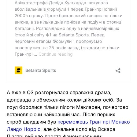
А вже в Q3 розгорнулася справжня драма,
щоправда з обмеженим колом дійових осіб. За
поул боролися тільки пілоти Макларен, почергово
встановлюючи найкращий час. Після перших
спроб швидшим був
переможець Гран-прі Монако
Ландо Норріс
, але фінальне коло від Оскара
Піастрі вийшло просто феноменальним.