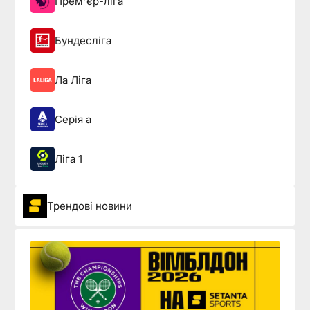
Прем'єр-ліга
Бундесліга
Ла Ліга
Серія а
Ліга 1
Трендові новини