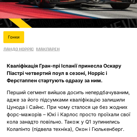
Гонки
Ландо Норріс
МакЛарен
Кваліфікація Гран-прі Іспанії принесла Оскару
Піастрі четвертий поул в сезоні, Норріс і
Ферстаппен стартують одразу за ним.
Перший сегмент вийшов досить непердбачуваним,
адже за його підсумками кваліфікацію залишили
Цунода і Сайнс. При чому сталося це без жодних
форс-мажорів – Юкі і Карлос просто проїхали свої
кола занадто повільно. Також у Q1 зупинились
Колапінто (підвела техніка), Окон і Гюлькенберг.