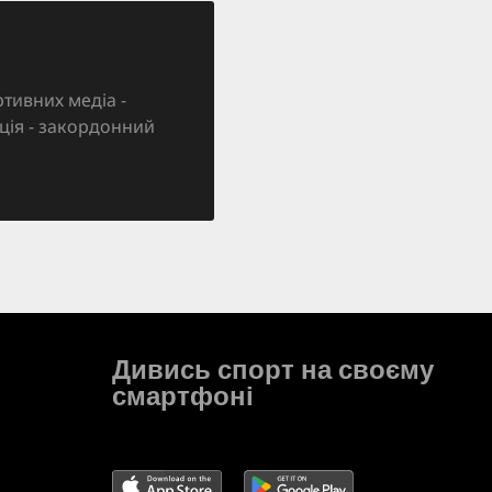
тивних медіа -
зація - закордонний
Дивись спорт на своєму
смартфоні