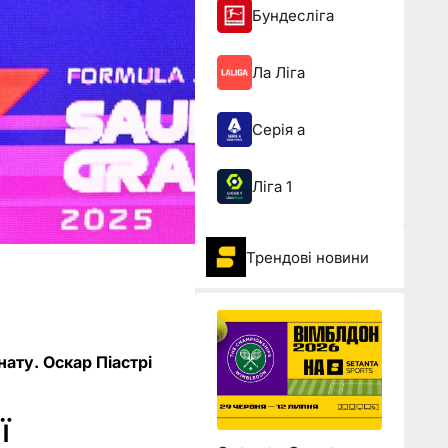
Бундесліга
Ла Ліга
Серія а
Ліга 1
Трендові новини
нату. Оскар Піастрі
ї