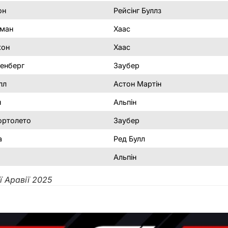
он
Рейсінг Буллз
рман
Хаас
кон
Хаас
кенберг
Заубер
лл
Астон Мартін
н
Альпін
ортолето
Заубер
а
Ред Булл
Альпін
ї Аравії 2025