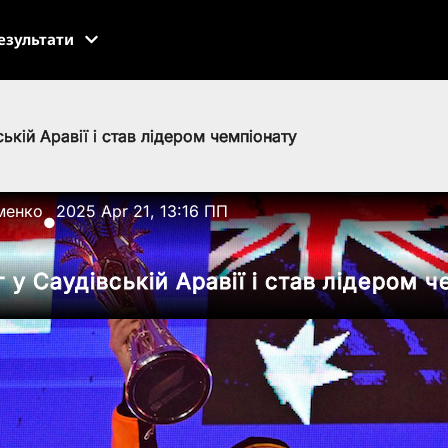
езультати
ській Аравії і став лідером чемпіонату
менко
2025 Apr 21, 13:16 ПП
●
г у Саудівській Аравії і став лідером 