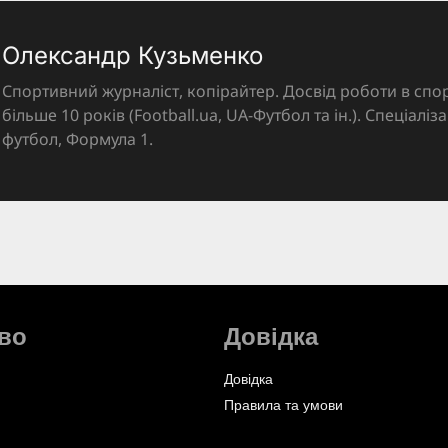
Олександр Кузьменко
Спортивний журналіст, копірайтер. Досвід роботи в спор
більше 10 років (Football.ua, UA-Футбол та ін.). Спеціалі
футбол, Формула 1.
во
Довідка
Довідка
Правила та умови