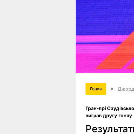
Джорд
Гонки
Гран-прі Саудівсько
виграв другу гонку 
Результат