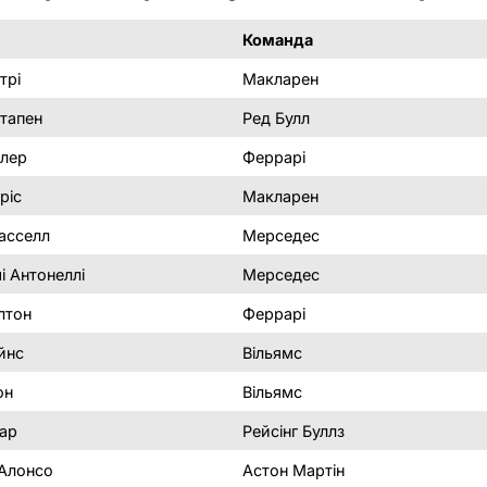
Команда
трі
Макларен
тапен
Ред Булл
лер
Феррарі
ріс
Макларен
асселл
Мерседес
і Антонеллі
Мерседес
лтон
Феррарі
йнс
Вільямс
он
Вільямс
ар
Рейсінг Буллз
Алонсо
Астон Мартін