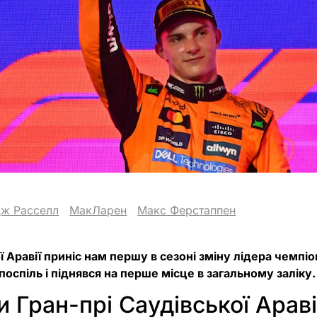
ж Расселл
МакЛарен
Макс Ферстаппен
ї Аравії приніс нам першу в сезоні зміну лідера чемпіо
поспіль і піднявся на перше місце в загальному заліку.
и Гран-прі Саудівської Араві