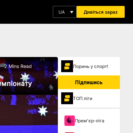
Дивіться зараз
UA
2 Mins Read
Поринь у спорт!
Підпишись
чемпіонату
ТОП ліги
Прем'єр-ліга