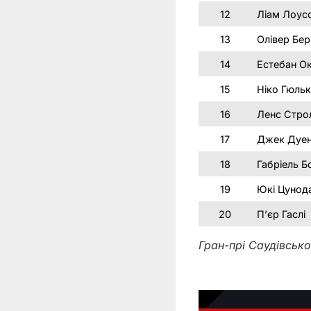
12
Ліам Лоус
13
Олівер Бе
14
Естебан О
15
Ніко Гюль
16
Ленс Стро
17
Джек Дуе
18
Габріель Б
19
Юкі Цунод
20
П’єр Гаслі
Гран-прі Саудівсько