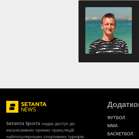
Додатко
ФУТБОЛ
Setanta Sports надає доступ до
ММА
ексклюзивних прямих трансляцій
БАСКЕТБОЛ
найпопулярніших спортивних турнірів.