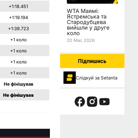
+1:18.451
WTA Маямі:
Ястремська та
+1:19.194
Стародубцева
вийшли у друге
+1:39.723
коло
+1 коло
20 Mar, 2026
+1 коло
Підпишись
+1 коло
+1 коло
Слідкуй за Setanta
Не фінішував
Не фінішував