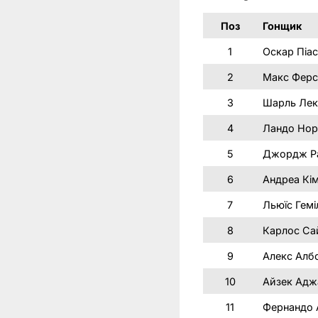
Поз
Гонщик
1
Оскар Піас
2
Макс Ферс
3
Шарль Лек
4
Ландо Нор
5
Джордж Р
6
Андреа Кім
7
Льюїс Гемі
8
Карлос Са
9
Алекс Алб
10
Айзек Адж
11
Фернандо 