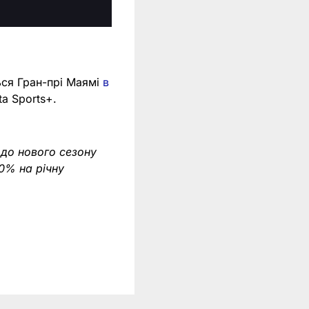
ься Гран-прі Маямі
в
ta Sports+.
 до нового сезону
0% на річну