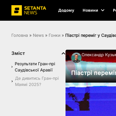
Додому
Новини
Р
Головна
»
News
»
Гонки
»
Піастрі переміг у Саудів
Зміст
Олександр Кузь
Результати Гран-прі
Саудівської Аравії
Піастрі перемі
Де дивитись Гран-прі
Маямі 2025?