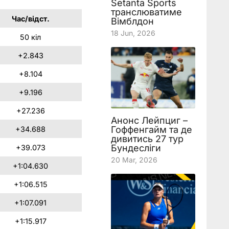
Setanta Sports
транслюватиме
Час/відст.
Вімблдон
18 Jun, 2026
50 кіл
+2.843
+8.104
+9.196
+27.236
Анонс Лейпциг –
Гоффенгайм та де
+34.688
дивитись 27 тур
Бундесліги
+39.073
20 Mar, 2026
+1:04.630
+1:06.515
+1:07.091
+1:15.917