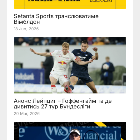
Setanta Sports транслюватиме
Вімблдон
18 Jun, 2026
Анонс Лейпциг – Гоффенгайм та де
дивитись 27 тур Бундесліги
20 Mar, 2026