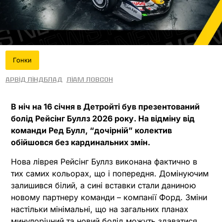
Гонки
Арвід Ліндблад
Ліам Ловсон
В ніч на 16 січня в Детройті був презентований
болід Рейсінг Буллз 2026 року. На відміну від
команди Ред Булл, “дочірній” колектив
обійшовся без кардинальних змін.
Нова ліврея Рейсінг Буллз виконана фактично в
тих самих кольорах, що і попередня. Домінуючим
залишився білий, а сині вставки стали даниною
новому партнеру команди – компанії Форд. Зміни
настільки мінімальні, що на загальних планах
минулорічний та новий болід можуть здаватися