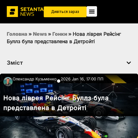
Дивіться зараз
Головна
»
News
»
Гонки
»
Нова ліврея Рейсінг
Буллз була представлена в Детройті
Зміст
Олександр Кузьменко
2026 Jan 16, 17:00 ПП
●
Нова ліврея Рейсінг Буллз була
представлена в Детройті