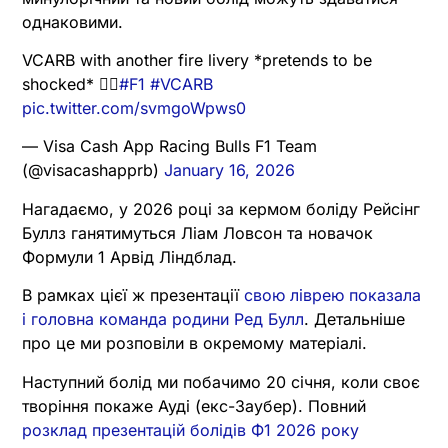
однаковими.
VCARB with another fire livery *pretends to be
shocked* 😮‍💨
#F1
#VCARB
pic.twitter.com/svmgoWpws0
— Visa Cash App Racing Bulls F1 Team
(@visacashapprb)
January 16, 2026
Нагадаємо, у 2026 році за кермом боліду Рейсінг
Буллз ганятимуться Ліам Ловсон та новачок
Формули 1 Арвід Ліндблад.
В рамках цієї ж презентації
свою ліврею показала
і головна команда родини Ред Булл
. Детальніше
про це ми розповіли в окремому матеріалі.
Наступний болід ми побачимо 20 січня, коли своє
творіння покаже Ауді (екс-Заубер). Повний
розклад презентацій болідів Ф1 2026 року