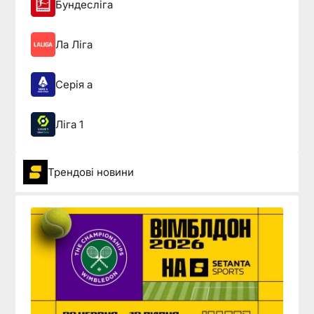
Бундесліга
Ла Ліга
Серія а
Ліга 1
Трендові новини