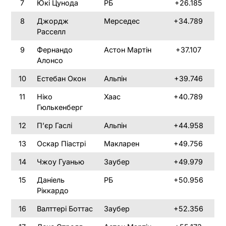
7
Юкі Цунода
РБ
+26.185
8
Джордж
Мерседес
+34.789
Расселл
9
Фернандо
Астон Мартін
+37.107
Алонсо
10
Естебан Окон
Альпін
+39.746
11
Ніко
Хаас
+40.789
Гюлькенберг
12
П’єр Гаслі
Альпін
+44.958
13
Оскар Піастрі
Макларен
+49.756
14
Чжоу Гуанью
Заубер
+49.979
15
Даніель
РБ
+50.956
Ріккардо
16
Валттері Боттас
Заубер
+52.356