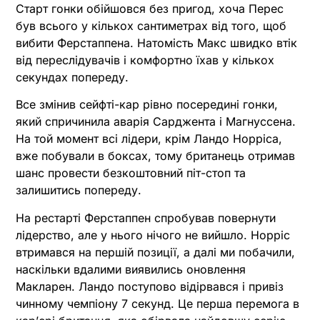
Старт гонки обійшовся без пригод, хоча Перес
був всього у кількох сантиметрах від того, щоб
вибити Ферстаппена. Натомість Макс швидко втік
від переслідувачів і комфортно їхав у кількох
секундах попереду.
Все змінив сейфті-кар рівно посередині гонки,
який спричинила аварія Сарджента і Магнуссена.
На той момент всі лідери, крім Ландо Норріса,
вже побували в боксах, тому британець отримав
шанс провести безкоштовний піт-стоп та
залишитись попереду.
На рестарті Ферстаппен спробував повернути
лідерство, але у нього нічого не вийшло. Норріс
втримався на першій позиції, а далі ми побачили,
наскільки вдалими виявились оновлення
Макларен. Ландо поступово відірвався і привіз
чинному чемпіону 7 секунд. Це перша перемога в