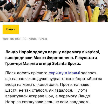
Гонки
Ландо Норріс
МакЛарен
Ландо Норріс здобув першу перемогу в карʼєрі,
випередивши Макса Ферстаппена. Результати
Гран-прі Маямі в огляді Setanta Sports.
Після досить прісного
спринту в Маямі
здалося,
що на нас чекає дуже нудна гонка з боротьбою за
місця на межі очкової зони. Проте, на наше
щастя, не так сталося, як гадалося. Пілоти
влаштували яскраве шоу, а перемогу Ландо
Норріса святкували ледь не всім паддоком.