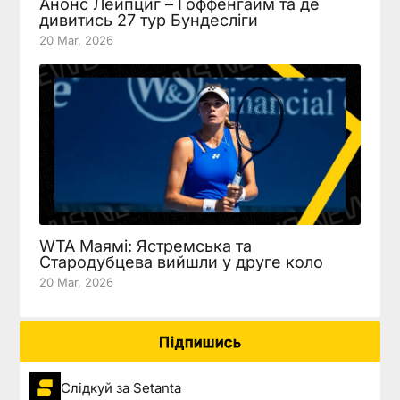
Анонс Лейпциг – Гоффенгайм та де
дивитись 27 тур Бундесліги
20 Mar, 2026
WTA Маямі: Ястремська та
Стародубцева вийшли у друге коло
20 Mar, 2026
Підпишись
Слідкуй за Setanta