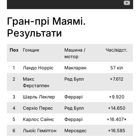
Гран-прі Маямі.
Результати
Поз
Гонщик
Машина /
Час/відст.
мотор
1
Ландо Норріс
Макларен
57 кіл
2
Макс
Ред Булл
+7.612
Ферстаппен
3
Шарль Леклер
Феррарі
+9.920
4
Серхіо Перес
Ред Булл
+14.650
5
Карлос Сайнс
Феррарі
+16.407*
6
Льюїс Гемілтон
Мерседес
+16.585