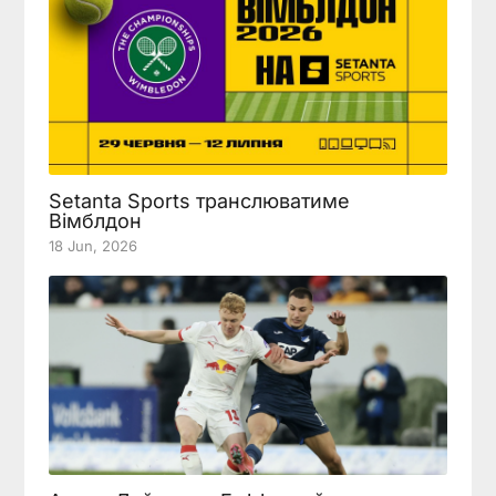
Setanta Sports транслюватиме
Вімблдон
18 Jun, 2026