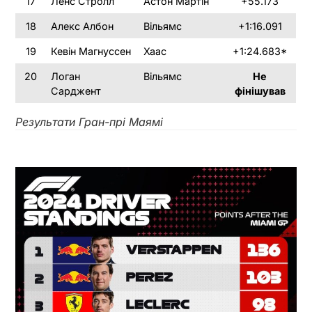
17
Ленс Стролл
Астон Мартін
+55.173
18
Алекс Албон
Вільямс
+1:16.091
19
Кевін Магнуссен
Хаас
+1:24.683*
20
Логан
Вільямс
Не
Сарджент
фінішував
Результати Гран-прі Маямі