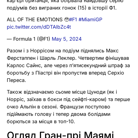
карʼєрі британця, яка обірвала найдовшу серію
подіумів без виграних гонок (15) в історії Ф1.
ALL OF THE EMOTIONS 🥹
#F1
#MiamiGP
pic.twitter.com/dDTAlbZc4t
— Formula 1 (@F1)
May 5, 2024
Разом і з Норрісом на подіум піднялись Макс
Ферстаппен і Шарль Леклер. Четвертим фінішував
Карлос Сайнс, але через пʼятисекундний штраф за
боротьбу з Піастрі він пропустив вперед Серхіо
Переса.
Також відзначаємо сьоме місце Цуноди (як і
Норріс, заїхав в бокси під сейфті-каром) та перше
очко Альпін в сезоні. Французи поступово
підіймають голову і тепер двома болідами
борються за місця в топ-10.
Огляд Гран-прі Маямі