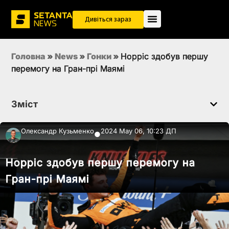
Дивіться зараз
Головна
»
News
»
Гонки
»
Норріс здобув першу
перемогу на Гран-прі Маямі
Зміст
Олександр Кузьменко
2024 May 06, 10:23 ДП
●
Норріс здобув першу перемогу на
Гран-прі Маямі