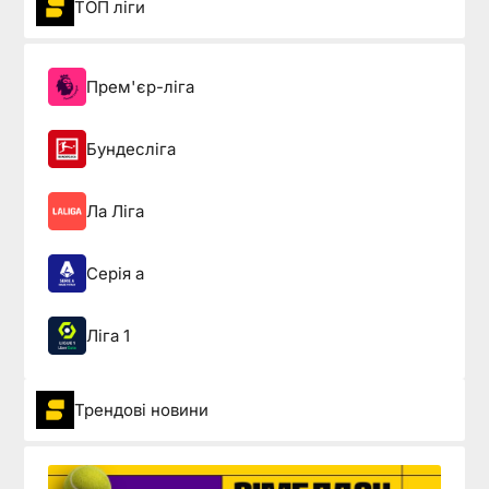
ТОП ліги
Прем'єр-ліга
Бундесліга
Ла Ліга
Серія а
Ліга 1
Трендові новини