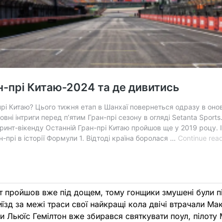
т пройшов вже під дощем, тому гонщики змушені були п
иїзд за межі траси свої найкращі кола двічі втрачали Ма
и Льюїс Гемілтон вже збирався святкувати поул, пілоту