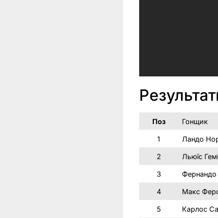
Результат
Поз
Гонщик
1
Ландо Нор
2
Льюїс Гем
3
Фернандо
4
Макс Фер
5
Карлос С