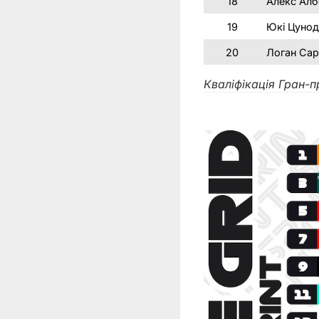
18
Алекс Алб
19
Юкі Цунод
20
Логан Са
Кваліфікація Гран-п