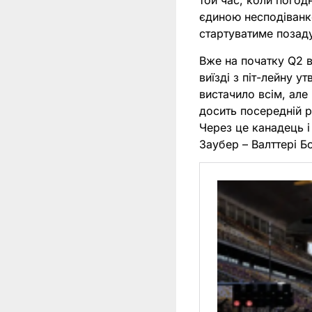
той час, коли погод
єдиною несподіванк
стартуватиме позад
Вже на початку Q2 в
виїзді з піт-лейну 
вистачило всім, але
досить посередній р
Через це канадець і
Заубер – Валттері Б