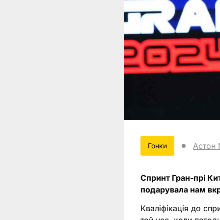
Астон 
Гонки
Спринт Гран-прі Ки
подарувала нам вкр
Кваліфікація до спр