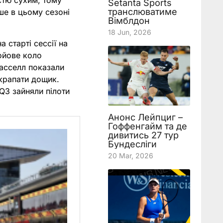
стю сухим, тому
Setanta Sports
транслюватиме
ше в цьому сезоні
Вімблдон
18 Jun, 2026
 старті сессії на
бойове коло
Расселл показали
акрапати дощик.
 Q3 зайняли пілоти
Анонс Лейпциг –
Гоффенгайм та де
дивитись 27 тур
Бундесліги
20 Mar, 2026