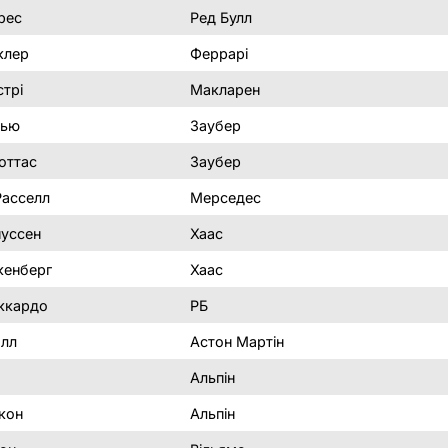
рес
Ред Булл
клер
Феррарі
стрі
Макларен
нью
Заубер
оттас
Заубер
асселл
Мерседес
нуссен
Хаас
кенберг
Хаас
іккардо
РБ
лл
Астон Мартін
Альпін
кон
Альпін