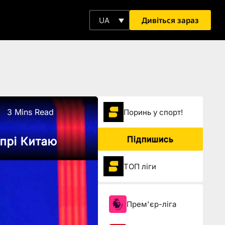
Дивіться зараз
UA
3 Mins Read
Поринь у спорт!
Підпишись
-прі Китаю
ТОП ліги
Прем'єр-ліга