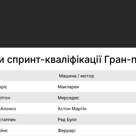
и спринт-кваліфікації Гран-
Машина / мотор
ріс
Макларен
ілтон
Мерседес
 Алонсо
Астон Мартін
стаппен
Ред Булл
айнс
Феррарі