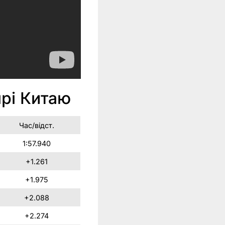
прі Китаю
Час/відст.
1:57.940
+1.261
+1.975
+2.088
+2.274