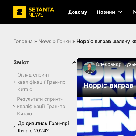
Додому
Новини
Р
Головна
»
News
»
Гонки
»
Норріс виграв шалену кв
Зміст
Олександр Кузь
Огляд спринт-
кваліфікації Гран-прі
Норріс виграв
Китаю
Результати спринт-
кваліфікації Гран-прі
Китаю
Де дивитись Гран-прі
Китаю 2024?