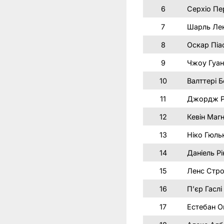
6
Серхіо Пе
7
Шарль Ле
8
Оскар Піа
9
Чжоу Гуа
10
Валттері Б
11
Джордж Р
12
Кевін Маг
13
Ніко Гюль
14
Даніель Р
15
Ленс Стро
16
П’єр Гаслі
17
Естебан О