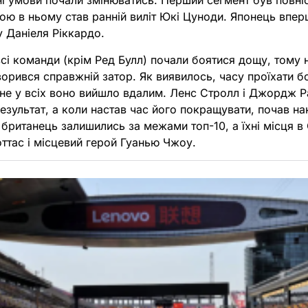
ні умови почали змінюватись. Перший сегмент був повні
ою в ньому став ранній виліт Юкі Цуноди. Японець впер
у Даніеля Ріккардо.
сі команди (крім Ред Булл) почали боятися дощу, тому на
утворився справжній затор. Як виявилось, часу проїхати 
 не у всіх воно вийшло вдалим. Ленс Стролл і Джордж 
езультат, а коли настав час його покращувати, почав н
 британець залишились за межами топ-10, а їхні місця в
оттас і місцевий герой Гуанью Чжоу.