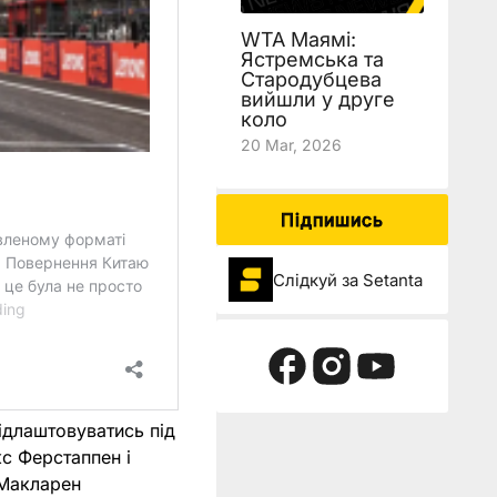
WTA Маямі:
Ястремська та
Стародубцева
вийшли у друге
коло
20 Mar, 2026
Підпишись
Слідкуй за Setanta
ідлаштовуватись під
кс Ферстаппен і
 Макларен