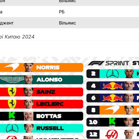
он
Вільямс
а
РБ
рджент
Вільямс
рі Китаю
2024