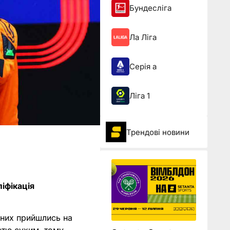
Бундесліга
Ла Ліга
Серія а
Ліга 1
Трендові новини
іфікація
 них прийшлись на