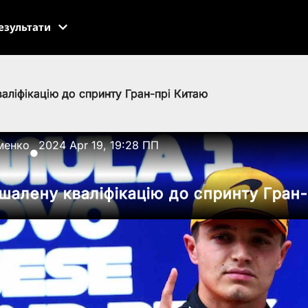
езультати
аліфікацію до спринту Гран-прі Китаю
менко
2024 Apr 19, 19:28 ПП
●
 шалену кваліфікацію до спринту Гран