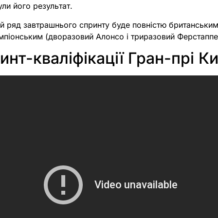
ули його результат.
 ряд завтрашнього спринту буде повністю британським (
емпіонським (дворазовий Алонсо і триразовий Ферстаппе
инт-кваліфікації Гран-прі К