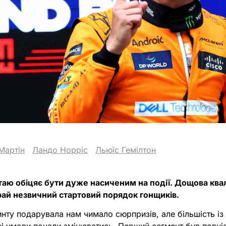
Мартін
Ландо Норріс
Льюїс Гемілтон
таю обіцяє бути дуже насиченим на події. Дощова квал
ай незвичний стартовий порядок гонщиків.
инту подарувала нам чимало сюрпризів, але більшість із