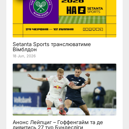
Setanta Sports транслюватиме
Вімблдон
18 Jun, 2026
Анонс Лейпциг – Гоффенгайм та де
дивитись 27 тур Бундесліги