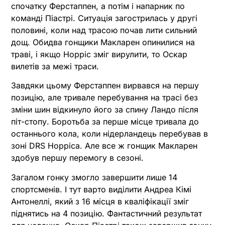
спочатку Ферстаппен, а потім і напарник по
команді Піастрі. Ситуація загострилась у другі
половині, коли над трасою почав лити сильний
дощ. Обидва гонщики Макларен опинилися на
траві, і якщо Норріс зміг вирулити, то Оскар
вилетів за межі траси.
Завдяки цьому Ферстаппен вирвався на першу
позицію, але тривале перебування на трасі без
зміни шин відкинуло його за спину Ландо після
піт-стопу. Боротьба за перше місце тривала до
останнього кола, коли нідерландець перебував в
зоні DRS Норріса. Але все ж гонщик Макларен
здобув першу перемогу в сезоні.
Загалом гонку змогло завершити лише 14
спортсменів. І тут варто виділити Андреа Кімі
Антонеллі, який з 16 місця в кваліфікації зміг
піднятись на 4 позицію. Фантастичний результат