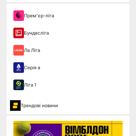
Прем'єр-ліга
Бундесліга
Ла Ліга
Серія а
Ліга 1
Трендові новини