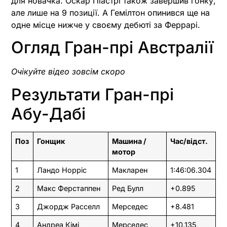
для новачка. Оскар Піастрі також завершив гонку,
але лише на 9 позиції. А Гемілтон опинився ще на
одне місце нижче у своєму дебюті за Феррарі.
Огляд Гран-прі Австралії
Очікуйте відео зовсім скоро
Результати Гран-прі
Абу-Дабі
Поз
Гонщик
Машина /
Час/відст.
мотор
1
Ландо Норріс
Макларен
1:46:06.304
2
Макс Ферстаппен
Ред Булл
+0.895
3
Джордж Расселл
Мерседес
+8.481
4
Андреа Кімі
Мерседес
+10.135