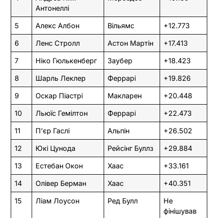
Антонеллі
5
Алекс Албон
Вільямс
+12.773
6
Ленс Стролл
Астон Мартін
+17.413
7
Ніко Гюлькенберг
Заубер
+18.423
8
Шарль Леклер
Феррарі
+19.826
9
Оскар Піастрі
Макларен
+20.448
10
Льюїс Гемілтон
Феррарі
+22.473
11
П’єр Гаслі
Альпін
+26.502
12
Юкі Цунода
Рейсінг Буллз
+29.884
13
Естебан Окон
Хаас
+33.161
14
Олівер Берман
Хаас
+40.351
15
Ліам Лоусон
Ред Булл
Не
фінішував