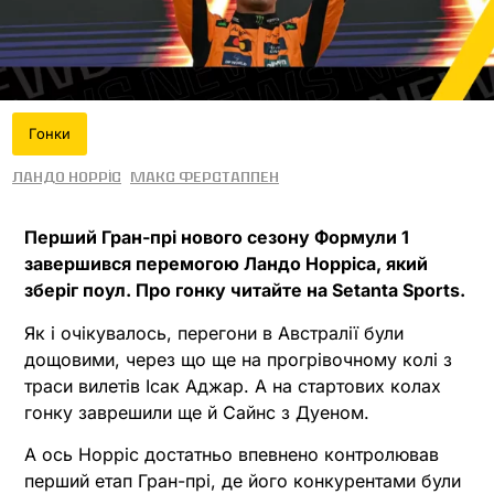
Гонки
Ландо Норріс
Макс Ферстаппен
Перший Гран-прі нового сезону Формули 1
завершився перемогою Ландо Норріса, який
зберіг поул. Про гонку читайте на Setanta Sports.
Як і очікувалось, перегони в Австралії були
дощовими, через що ще на прогрівочному колі з
траси вилетів Ісак Аджар. А на стартових колах
гонку заврешили ще й Сайнс з Дуеном.
А ось Норріс достатньо впевнено контролював
перший етап Гран-прі, де його конкурентами були