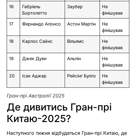
16
Габріель
Заубер
Не
Бортолетто
фінішував
17
Фернандо Алонсо
Астон Мартін
Не
фінішував
18
Карлос Сайнс
Вільямс
Не
фінішував
19
Джек Дуен
Альпін
Не
фінішував
20
Ісак Аджар
Рейсінг Буллз
Не
фінішував
Гран-прі Австралії 2025
Де дивитись Гран-прі
Китаю-2025?
Наступного тижня відбудеться Гран-прі Китаю, де