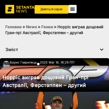
Дивіться зараз
Головна
»
News
»
Гонки
»
Норріс виграв дощовий
Гран-прі Австралії, Ферстаппен – другий
Зміст
Борис Гаврилець
2025 Mar 16, 16:29 ПП
●
Норріс виграв дощовий Гран-прі
Австралії, Ферстаппен – другий