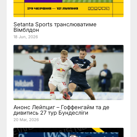
Setanta Sports транслюватиме
Вімблдон
18 Jun, 2026
Анонс Лейпциг – Гоффенгайм та де
дивитись 27 тур Бундесліги
20 Mar, 2026