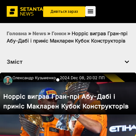
Дивіться зараз
Головна
»
News
»
Гонки
»
Норріс виграв Гран-прі
Абу-Дабі і приніс Макларен Кубок Конструкторів
Зміст
Олександр Кузьменко
2024 Dec 08, 20:02 ПП
●
Норріс виграв Гран-прі Абу-Дабі і
приніс Макларен Кубок Конструкторів