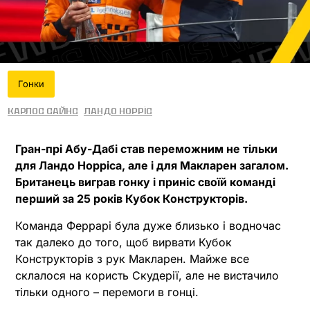
Гонки
Карлос Сайнс
Ландо Норріс
Гран-прі Абу-Дабі став переможним не тільки
для Ландо Норріса, але і для Макларен загалом.
Британець виграв гонку і приніс своїй команді
перший за 25 років Кубок Конструкторів.
Команда Феррарі була дуже близько і водночас
так далеко до того, щоб вирвати Кубок
Конструкторів з рук Макларен. Майже все
склалося на користь Скудерії, але не вистачило
тільки одного – перемоги в гонці.