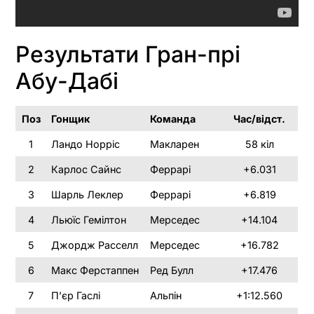
Результати Гран-прі
Абу-Дабі
Поз
Гонщик
Команда
Час/відст.
1
Ландо Норріс
Макларен
58 кіл
2
Карлос Сайнс
Феррарі
+6.031
3
Шарль Леклер
Феррарі
+6.819
4
Льюїс Гемілтон
Мерседес
+14.104
5
Джордж Расселл
Мерседес
+16.782
6
Макс Ферстаппен
Ред Булл
+17.476
7
П’єр Гаслі
Альпін
+1:12.560