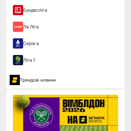
Бундесліга
Ла Ліга
Серія а
Ліга 1
Трендові новини