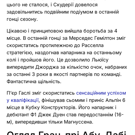
цього не сталося, і Скудерії довелося
задовільнитись подвійним подіумом в останній
гонці сезону.
Цікавою і принциповою вийшла боротьба за 4
місце. В останній гонці за Мерседес Гемілтон зміг
скористатись протилежною до Расселла
стратегією, наздогнав напарника на останньому
колі і пройшов його. Це дозволило Льюїсу
випередити Джорджа за кількістю очок, набраних
за останні 3 роки в якості партнерів по команді.
Фантастична щільність.
Пʼєр Гаслі зміг скористатись
сенсаційним успіхом
у кваліфікації
, фінішував сьомим і приніс Альпін 6
місце в Кубку Конструкторів. Його напарник і
дебютант Ф1 Джек Дуен став передостаннім (16-
м), випередивши тільки Магнуссена.