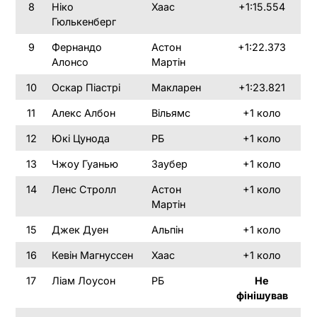
8
Ніко
Хаас
+1:15.554
Гюлькенберг
9
Фернандо
Астон
+1:22.373
Алонсо
Мартін
10
Оскар Піастрі
Макларен
+1:23.821
11
Алекс Албон
Вільямс
+1 коло
12
Юкі Цунода
РБ
+1 коло
13
Чжоу Гуанью
Заубер
+1 коло
14
Ленс Стролл
Астон
+1 коло
Мартін
15
Джек Дуен
Альпін
+1 коло
16
Кевін Магнуссен
Хаас
+1 коло
17
Ліам Лоусон
РБ
Не
фінішував