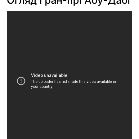
Огляд Гран-прі Абу-Дабі