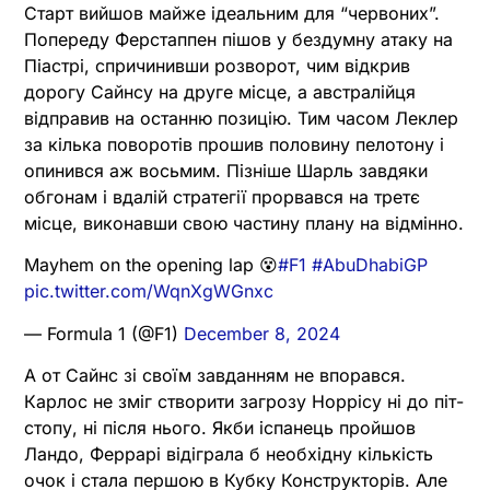
Старт вийшов майже ідеальним для “червоних”.
Попереду Ферстаппен пішов у бездумну атаку на
Піастрі, спричинивши розворот, чим відкрив
дорогу Сайнсу на друге місце, а австралійця
відправив на останню позицію. Тим часом Леклер
за кілька поворотів прошив половину пелотону і
опинився аж восьмим. Пізніше Шарль завдяки
обгонам і вдалій стратегії прорвався на третє
місце, виконавши свою частину плану на відмінно.
Mayhem on the opening lap 😵
#F1
#AbuDhabiGP
pic.twitter.com/WqnXgWGnxc
— Formula 1 (@F1)
December 8, 2024
А от Сайнс зі своїм завданням не впорався.
Карлос не зміг створити загрозу Норрісу ні до піт-
стопу, ні після нього. Якби іспанець пройшов
Ландо, Феррарі відіграла б необхідну кількість
очок і стала першою в Кубку Конструкторів. Але