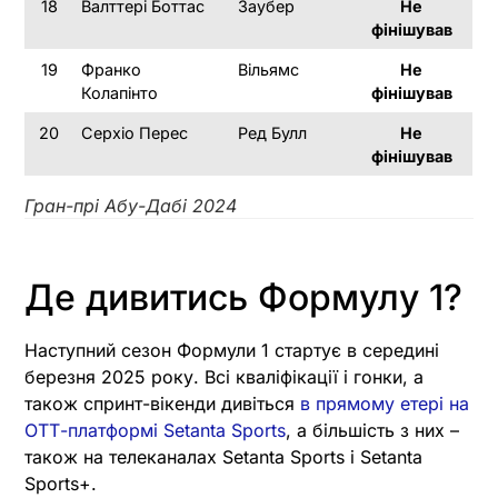
18
Валттері Боттас
Заубер
Не
фінішував
19
Франко
Вільямс
Не
Колапінто
фінішував
20
Серхіо Перес
Ред Булл
Не
фінішував
Гран-прі Абу-Дабі 2024
Де дивитись Формулу 1?
Наступний сезон Формули 1 стартує в середині
березня 2025 року. Всі кваліфікації і гонки, а
також спринт-вікенди дивіться
в прямому етері на
ОТТ-платформі Setanta Sports
, а більшість з них –
також на телеканалах Setanta Sports і Setanta
Sports+.