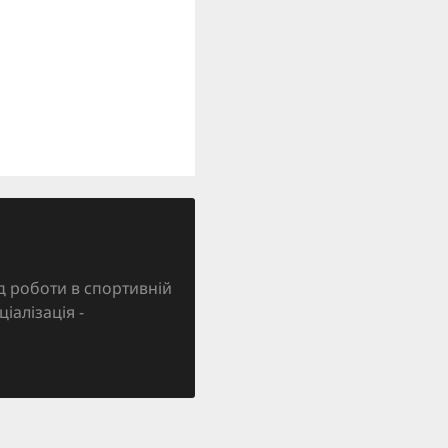
д роботи в спортивній
ціалізація -