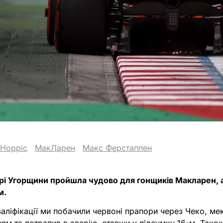
 Норріс
МакЛарен
Макс Ферстаппен
прі Угорщини пройшла чудово для гонщиків Макларен,
м.
аліфікації ми побачили червоні прапори через Чеко, ме