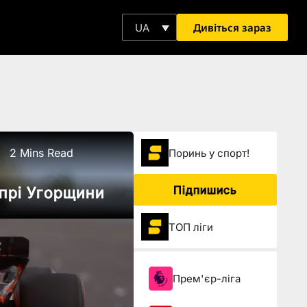
Дивіться зараз
UA
2 Mins Read
Поринь у спорт!
Підпишись
-прі Угорщини
ТОП ліги
Прем'єр-ліга