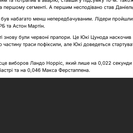
ям та потрапив в аварію, ставши у підсумку 16-м. Так
на першому сегменті. А першим несподівано став Даніел
 був набагато менш непередбачуваним. Лідери пройшли 
РБ та Астон Мартін.
і знову були червоні прапори. Це Юкі Цунода наскочив н
ю частину траси пофіксили, але Юкі доведеться стартуват
ісце виборов Ландо Норріс, який лише на 0,022 секунди
астрі та на 0,046 Макса Ферстаппена.