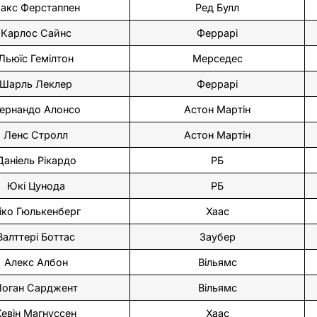
акс Ферстаппен
Ред Булл
Карлос Сайнс
Феррарі
Льюїс Гемілтон
Мерседес
Шарль Леклер
Феррарі
ернандо Алонсо
Астон Мартін
Ленс Стролл
Астон Мартін
Даніель Рікардо
РБ
Юкі Цунода
РБ
іко Гюлькенберг
Хаас
Валттері Боттас
Заубер
Алекс Албон
Вільямс
Логан Сарджент
Вільямс
Кевін Магнуссен
Хаас