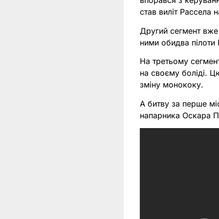
впорався з керуванн
став виліт Рассела 
Другий сегмент вже
ними обидва пілоти 
На третьому сегмент
на своєму боліді. Ц
зміну монококу.
А битву за перше м
напарника Оскара Пі