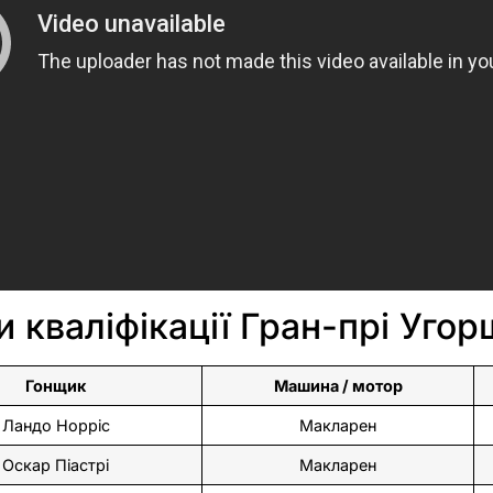
и кваліфікації Гран-прі Уго
Гонщик
Машина / мотор
Ландо Норріс
Макларен
Оскар Піастрі
Макларен