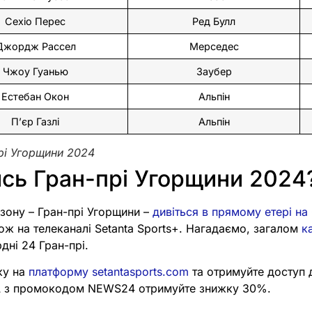
Сехіо Перес
Ред Булл
Джордж Рассел
Мерседес
Чжоу Гуанью
Заубер
Естебан Окон
Альпін
П’єр Газлі
Альпін
прі Угорщини 2024
сь Гран-прі Угорщини 2024
зону – Гран-прі Угорщини –
дивіться в прямому етері н
кож на телеканалі Setanta Sports+. Нагадаємо, загалом
к
ні 24 Гран-прі.
ку на
платформу setantasports.com
та отримуйте доступ
 А з промокодом NEWS24 отримуйте знижку 30%.