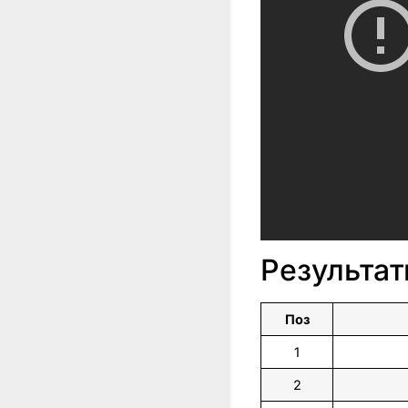
Результат
Поз
1
2