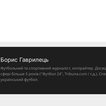
Борис Гаврилець
Футбольний та спортивний журналіст, копірайтер. Досві
сфері більше 5 років ("Футбол 24", Tribuna.com і т.д.). Спе
український футбол.