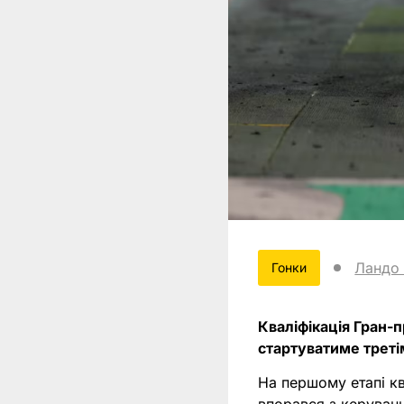
Ландо
Гонки
Кваліфікація Гран-
стартуватиме треті
На першому етапі кв