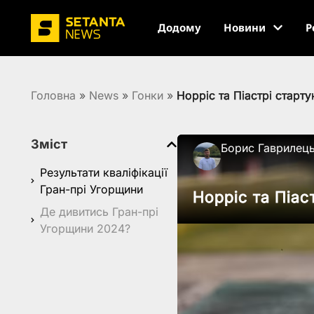
Додому
Новини
Р
Головна
»
News
»
Гонки
»
Норріс та Піастрі старт
Зміст
Борис Гаврилец
Результати кваліфікації
Гран-прі Угорщини
Норріс та Піас
Де дивитись Гран-прі
Угорщини 2024?