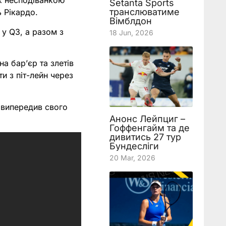
ож несподіванкою
Setanta Sports
транслюватиме
ь Рікардо.
Вімблдон
у Q3, а разом з
18 Jun, 2026
а бар’єр та злетів
и з піт-лейн через
 випередив свого
Анонс Лейпциг –
Гоффенгайм та де
дивитись 27 тур
Бундесліги
20 Mar, 2026