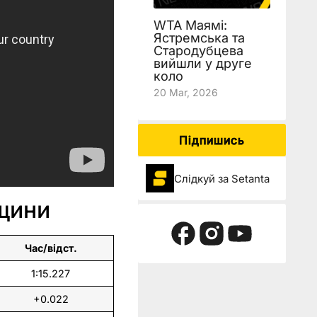
WTA Маямі:
Ястремська та
Стародубцева
вийшли у друге
коло
20 Mar, 2026
Підпишись
Слідкуй за Setanta
рщини
Час/відст.
1:15.227
+0.022