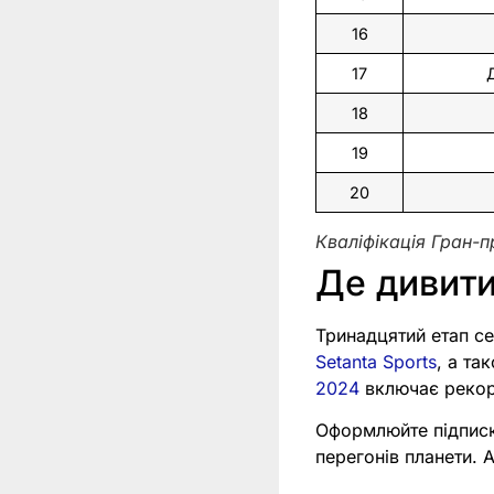
16
17
18
19
20
Кваліфікація Гран-
Де дивити
Тринадцятий етап се
Setanta Sports
, а та
2024
включає рекорд
Оформлюйте підпис
перегонів планети.