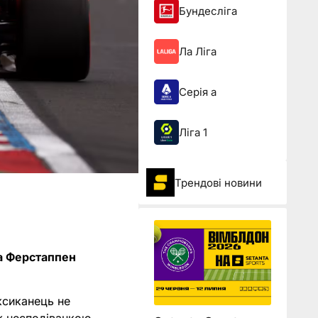
Бундесліга
Ла Ліга
Серія а
Ліга 1
Трендові новини
 а Ферстаппен
ксиканець не