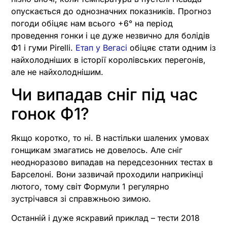
опускається до однозначних показників. Прогноз
погоди обіцяє нам всього +6° на період
проведення гонки і це дуже незвично для болідів
Ф1 і гуми Pirelli.
Етап у Вегасі
обіцяє стати одним із
найхолодніших в історії королівських перегонів,
але не найхолоднішим.
Чи випадав сніг під час
гонок Ф1?
Якщо коротко, то ні. В настільки шалених умовах
гонщикам змагатись не довелось. Але сніг
неодноразово випадав на передсезонних тестах в
Барселоні. Вони зазвичай проходили наприкінці
лютого, тому світ Формули 1 регулярно
зустрічався зі справжньою зимою.
Останній і дуже яскравий приклад – тести 2018