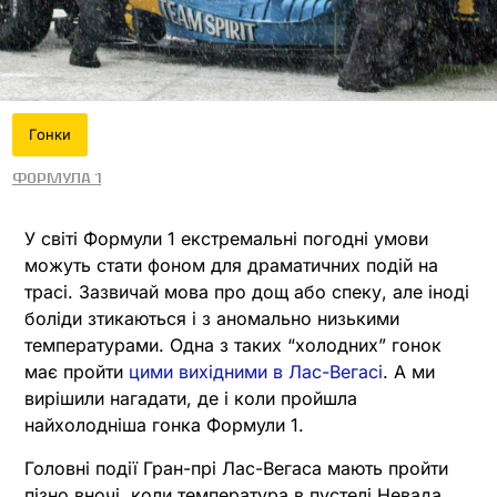
Гонки
Формула 1
У світі Формули 1 екстремальні погодні умови
можуть стати фоном для драматичних подій на
трасі. Зазвичай мова про дощ або спеку, але іноді
боліди зтикаються і з аномально низькими
температурами. Одна з таких “холодних” гонок
має пройти
цими вихідними в Лас-Вегасі
. А ми
вирішили нагадати, де і коли пройшла
найхолодніша гонка Формули 1.
Головні події Гран-прі Лас-Вегаса мають пройти
пізно вночі, коли температура в пустелі Невада