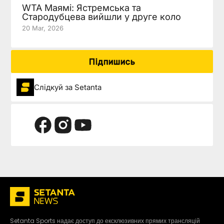
WTA Маямі: Ястремська та
Стародубцева вийшли у друге коло
20 Mar, 2026
Підпишись
Слідкуй за Setanta
Setanta Sports надає доступ до ексклюзивних прямих трансляцій