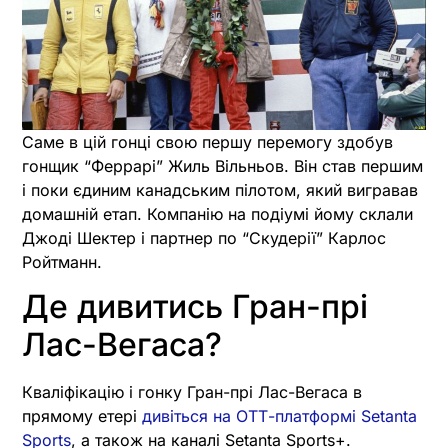
Саме в цій гонці свою першу перемогу здобув
гонщик “Феррарі” Жиль Вільньов. Він став першим
і поки єдиним канадським пілотом, який вигравав
домашній етап. Компанію на подіумі йому склали
Джоді Шектер і партнер по “Скудерії” Карлос
Ройтманн.
Де дивитись Гран-прі
Лас-Вегаса?
Кваліфікацію і гонку Гран-прі Лас-Вегаса в
прямому етері
дивіться на ОТТ-платформі Setanta
Sports
, а також на каналі Setanta Sports+.