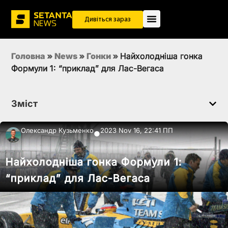
Дивіться зараз
Головна
»
News
»
Гонки
»
Найхолодніша гонка
Формули 1: “приклад” для Лас-Вегаса
Зміст
Олександр Кузьменко
2023 Nov 16, 22:41 ПП
●
Найхолодніша гонка Формули 1:
“приклад” для Лас-Вегаса