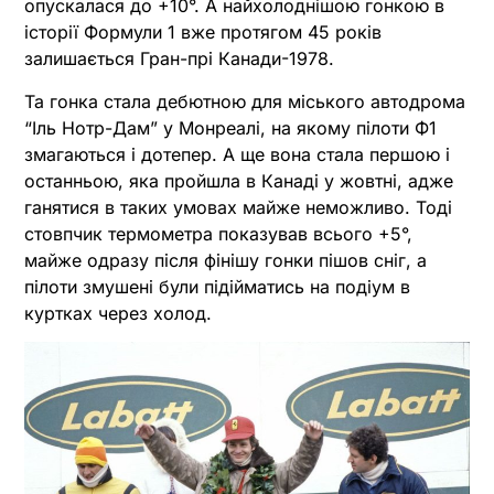
опускалася до +10°. А найхолоднішою гонкою в
історії Формули 1 вже протягом 45 років
залишається Гран-прі Канади-1978.
Та гонка стала дебютною для міського автодрома
“Іль Нотр-Дам” у Монреалі, на якому пілоти Ф1
змагаються і дотепер. А ще вона стала першою і
останньою, яка пройшла в Канаді у жовтні, адже
ганятися в таких умовах майже неможливо. Тоді
стовпчик термометра показував всього +5°,
майже одразу після фінішу гонки пішов сніг, а
пілоти змушені були підійматись на подіум в
куртках через холод.