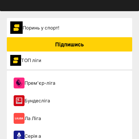
Поринь у спорт!
Підпишись
ТОП ліги
Прем'єр-ліга
Бундесліга
Ла Ліга
Серія а