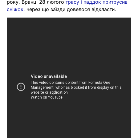
року. Вранці 28 лютого
трасу і паддок притрусив
сніжок
, через що заїзди довелося відкласти.