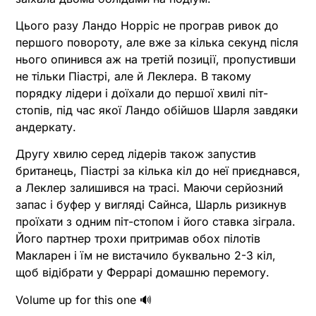
Цього разу Ландо Норріс не програв ривок до
першого повороту, але вже за кілька секунд після
нього опинився аж на третій позиції, пропустивши
не тільки Піастрі, але й Леклера. В такому
порядку лідери і доїхали до першої хвилі піт-
стопів, під час якої Ландо обійшов Шарля завдяки
андеркату.
Другу хвилю серед лідерів також запустив
британець, Піастрі за кілька кіл до неї приєднався,
а Леклер залишився на трасі. Маючи серйозний
запас і буфер у вигляді Сайнса, Шарль ризикнув
проїхати з одним піт-стопом і його ставка зіграла.
Його партнер трохи притримав обох пілотів
Макларен і їм не вистачило буквально 2-3 кіл,
щоб відібрати у Феррарі домашню перемогу.
Volume up for this one 🔊