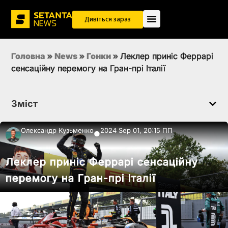
Дивіться зараз
Головна
»
News
»
Гонки
»
Леклер приніс Феррарі
сенсаційну перемогу на Гран-прі Італії
Зміст
Олександр Кузьменко
2024 Sep 01, 20:15 ПП
●
Леклер приніс Феррарі сенсаційну
перемогу на Гран-прі Італії