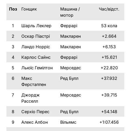
Поз
Гонщик
Машина /
Час/відст.
мотор
1
Шарль Леклер
Феррарі
53 кола
2
Оскар Піастрі
Макларен
+2.664
3
Ландо Норріс
Макларен
+6.153
4
Карлос Сайнс
Феррарі
+15.621
5
Льюїс Гемілтон
Мерседес
+22.820
6
Макс
Ред Булл
+37.932
Ферстаппен
7
Джордж
Мерседес
+39.715
Расселл
8
Серхіо Перес
Ред Булл
+54.148
9
Алекс Албон
Вільямс
+1:07.456