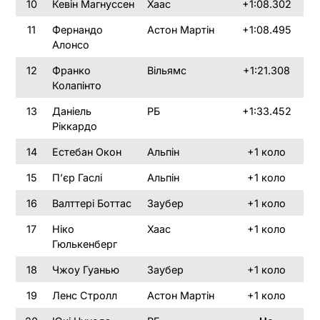
10
Кевін Магнуссен
Хаас
+1:08.302
11
Фернандо
Астон Мартін
+1:08.495
Алонсо
12
Франко
Вільямс
+1:21.308
Колапінто
13
Даніель
РБ
+1:33.452
Ріккардо
14
Естебан Окон
Альпін
+1 коло
15
П’єр Гаслі
Альпін
+1 коло
16
Валттері Боттас
Заубер
+1 коло
17
Ніко
Хаас
+1 коло
Гюлькенберг
18
Чжоу Гуанью
Заубер
+1 коло
19
Ленс Стролл
Астон Мартін
+1 коло