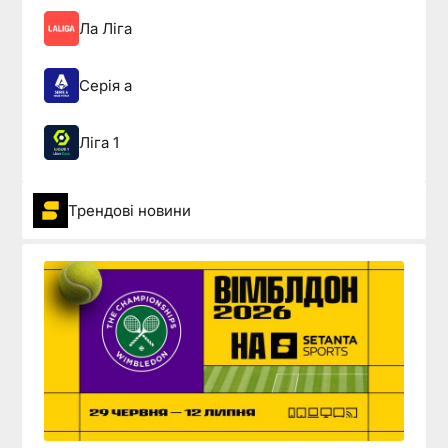
Ла Ліга
Серія а
Ліга 1
Трендові новини