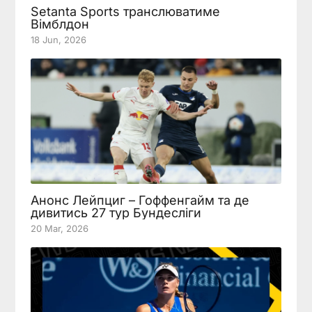
Setanta Sports транслюватиме
Вімблдон
18 Jun, 2026
Анонс Лейпциг – Гоффенгайм та де
дивитись 27 тур Бундесліги
20 Mar, 2026