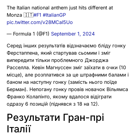
The Italian national anthem just hits different at
Monza 🇮🇹
#F1
#ItalianGP
pic.twitter.com/v28MCaI5Uo
— Formula 1 (@F1)
September 1, 2024
Серед інших результатів відзначаємо бліду гонку
Ферстаппена, який стартував сьомим і зміг
випередити тільки проблемного Джорджа
Расселла. Кевін Магнуссен зміг заїхати в очки (10
місце), але розплатився за це штрафними балами і
баном на наступну гонку (замість нього поїде
Берман). Непогану гонку провів новачок Вільямса
Франко Колапінто, якому вдалося відіграти
одразу 6 позицій (піднявся з 18 на 12).
Результати Гран-прі
Італії