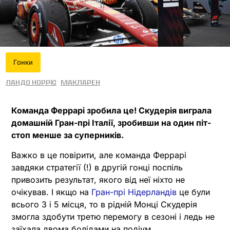
Гонки
Ландо Норріс
МакЛарен
Команда Феррарі зробила це! Скудерія виграла
домашній Гран-прі Італії, зробивши на один піт-
стоп менше за суперників.
Важко в це повірити, але команда Феррарі
завдяки стратегії (!) в другій гонці поспіль
привозить результат, якого від неї ніхто не
очікував. І якщо на
Гран-прі Нідерландів
це були
всього 3 і 5 місця, то в рідній Монці Скудерія
змогла здобути третю перемогу в сезоні і ледь не
заїхала двома болідами на подіум.