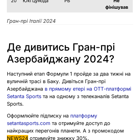
20
Юкі Цунода
РБ
Не
фінішував
Гран-прі Італії
2024
Де дивитись Гран-прі
Азербайджану 2024?
Наступний етап Формули 1 пройде за два тижні на
вуличній трасі в Баку. Дивіться Гран-прі
Азербайджана
в прямому етері на ОТТ-платформі
Setanta Sports
та на одному з телеканалів Setanta
Sports.
Оформлюйте підписку на
платформу
setantasports.com
та отримуйте доступ до
найкращих перегонів планети. А з промокодом
NEWS24
отримуйте знижку 30%.