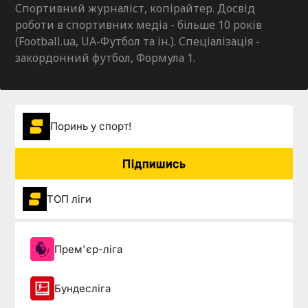
Спортивний журналіст, копірайтер. Досвід
роботи в спортивних медіа - більше 10 років
(Football.ua, UA-Футбол та ін.). Спеціалізація -
закордонний футбол, Формула 1.
Поринь у спорт!
Підпишись
ТОП ліги
Прем'єр-ліга
Бундесліга