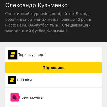
Олександр Кузьменко
Спортивний журналіст, копірайтер. Досвід
роботи в спортивних медіа - більше 10 років
(Football.ua, UA-Футбол та ін.). Спеціалізація -
закордонний футбол, Формула 1.
Поринь у спорт!
Підпишись
ТОП ліги
Прем'єр-ліга