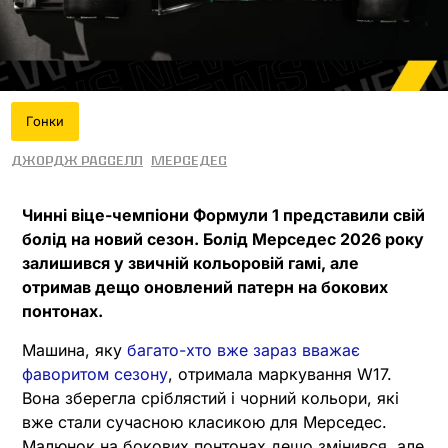
Гонки
Джордж Расселл
Мерседес
Чинні віце-чемпіони Формули 1 представили свій
болід на новий сезон. Болід Мерседес 2026 року
залишився у звичній кольоровій гамі, але
отримав дещо оновлений патерн на бокових
понтонах.
Машина, яку
багато-хто вже зараз вважає
фаворитом сезону
, отримала маркування W17.
Вона зберегла сріблястий і чорний кольори, які
вже стали сучасною класикою для Мерседес.
Малюнок на бокових понтонах дещо змінився, але