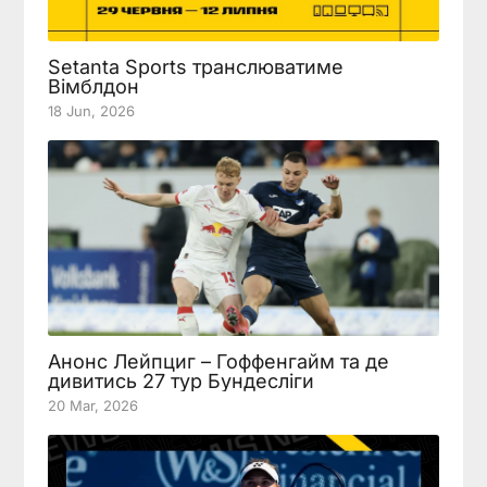
Setanta Sports транслюватиме
Вімблдон
18 Jun, 2026
Анонс Лейпциг – Гоффенгайм та де
дивитись 27 тур Бундесліги
20 Mar, 2026