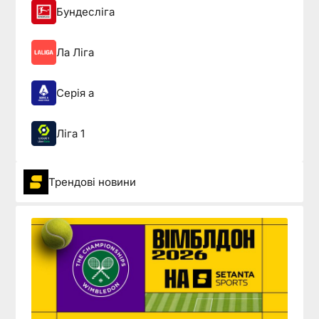
Бундесліга
Ла Ліга
Серія а
Ліга 1
Трендові новини