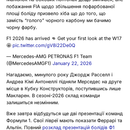
побажання FIA щодо збільшення пофарбованої
площі боліду призвело хіба що до того, що
замість “голого” чорного карбону ми бачимо
чорну фарбу.
F1 2026 has arrived 👊 Get your first look at the W17
🤩
pic.twitter.com/gV8i22De0Q
— Mercedes-AMG PETRONAS F1 Team
(@MercedesAMGF1)
January 22, 2026
Нагадаємо, минулого року Джордж Расселл і
Андреа Кімі Антонеллі підняли Мерседес на друге
місце в Кубку Конструкторів, поступившись лише
Макларен. В сезоні-2026 склад команди
залишиться незмінним.
Вже завтра відбудуться ще дві презентації команд
Формули 1. Свої лівреї мають показати Феррарі та
Альпін. Повний
розклад презентацій болідів Ф1