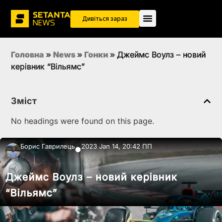
Дивіться зараз
Головна
»
News
»
Гонки
»
Джеймс Воулз – новий
керівник “Вільямс”
Зміст
No headings were found on this page.
Борис Гаврилець
2023 Jan 14, 20:42 ПП
●
Джеймс Воулз – новий керівник
“Вільямс”