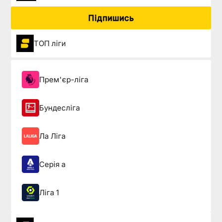
Підпишись
ТОП ліги
Прем'єр-ліга
Бундесліга
Ла Ліга
Серія а
Ліга 1