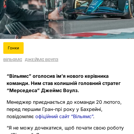
Гонки
Вільямс
Джеймс Воулз
“Вільямс” оголосив ім’я нового керівника
команди. Ним став колишній головний стратег
“Мерседеса” Джеймс Воулз.
Менеджер приєднається до команди 20 лютого,
перед першим Гран-прі року у Бахрейні,
повідомляє
офіційний сайт “Вільямс”
.
“Я не можу дочекатися, щоб почати свою роботу