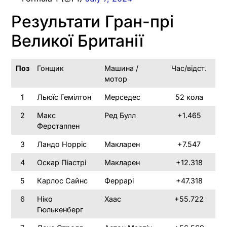
Результати Гран-прі
Великої Британії
Поз
Гонщик
Машина /
Час/відст.
мотор
1
Льюїс Гемілтон
Мерседес
52 кола
2
Макс
Ред Булл
+1.465
Ферстаппен
3
Ландо Норріс
Макларен
+7.547
4
Оскар Піастрі
Макларен
+12.318
5
Карлос Сайнс
Феррарі
+47.318
6
Ніко
Хаас
+55.722
Гюлькенберг