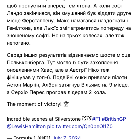
щоб пропустити вперед Гемілтона. А коли софт
Ландо закінчився, він змушений був віддати друге
місце Ферстаппену. Макс намагався наздогнати і
Гемілтона, але Льюїс зміг втриматись попереду на
зношеному софті. Не на трьох колесах, але теж
непогано.
Серед інших результатів відзначаємо шосте місце
Гюльькенберга. Тут могло б бути захоплення
оновленнями Хаас, але в Австрії Ніко теж
фінішував у топ-6. Подвійні очки привезли пілоти
Астон Мартін, Албон затягнув Вільямс на 9 місце,
а Серхіо Перес програв лідерам 2 кола.
The moment of victory! 🏆
Incredible scenes at Silverstone 🇬🇧
#F1
#BritishGP
@LewisHamilton
pic.twitter.com/Qn0peOI1Z0
— Formula 1 (@F1)
July 7, 2024