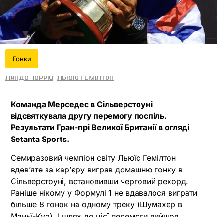
Гонки
Ландо Норріс
Льюїс Гемілтон
Команда Мерседес в Сільверстоуні
відсвяткувала другу перемогу поспіль.
Результати Гран-прі Великої Британії в огляді
Setanta Sports.
Семиразовий чемпіон світу Льюїс Гемілтон
вдевʼяте за карʼєру виграв домашню гонку в
Сільверстоуні, встановивши черговий рекорд.
Раніше нікому у Формулі 1 не вдавалося виграти
більше 8 гонок на одному треку (Шумахер в
Маньї-Кур). І шлях до цієї перемоги вийшов