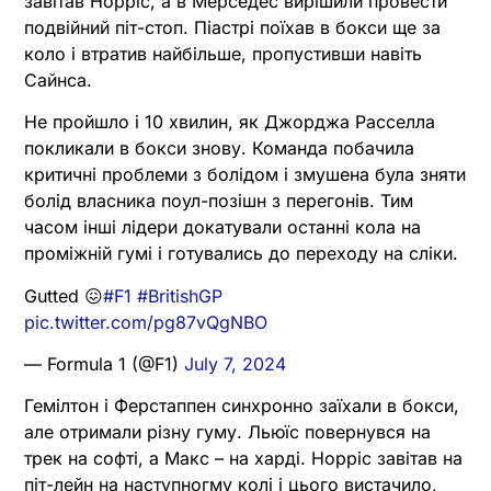
завітав Норріс, а в Мерседес вирішили провести
подвійний піт-стоп. Піастрі поїхав в бокси ще за
коло і втратив найбільше, пропустивши навіть
Сайнса.
Не пройшло і 10 хвилин, як Джорджа Расселла
покликали в бокси знову. Команда побачила
критичні проблеми з болідом і змушена була зняти
болід власника поул-позішн з перегонів. Тим
часом інші лідери докатували останні кола на
проміжній гумі і готувались до переходу на сліки.
Gutted 😖
#F1
#BritishGP
pic.twitter.com/pg87vQgNBO
— Formula 1 (@F1)
July 7, 2024
Гемілтон і Ферстаппен синхронно заїхали в бокси,
але отримали різну гуму. Льюїс повернувся на
трек на софті, а Макс – на харді. Норріс завітав на
піт-лейн на наступногму колі і цього вистачило,