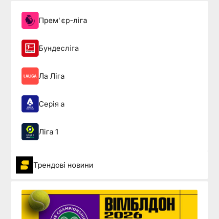
Прем'єр-ліга
Бундесліга
Ла Ліга
Серія а
Ліга 1
Трендові новини