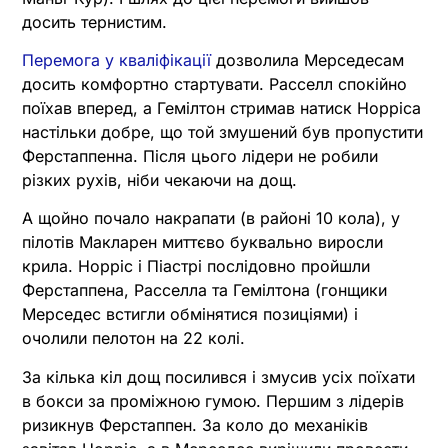
досить тернистим.
Перемога у кваліфікації
дозволила Мерседесам
досить комфортно стартувати. Расселл спокійно
поїхав вперед, а Гемілтон стримав натиск Норріса
настільки добре, що той змушений був пропустити
Ферстаппенна. Після цього лідери не робили
різких рухів, ніби чекаючи на дощ.
А щойно почало накрапати (в районі 10 кола), у
пілотів Макларен миттєво буквально виросли
крила. Норріс і Піастрі послідовно пройшли
Ферстаппена, Расселла та Гемілтона (гонщики
Мерседес встигли обмінятися позиціями) і
очолили пелотон на 22 колі.
За кілька кіл дощ посилився і змусив усіх поїхати
в бокси за проміжною гумою. Першим з лідерів
ризикнув Ферстаппен. За коло до механіків