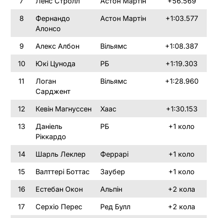
7
Ленс Стролл
Астон Мартін
+56.569
8
Фернандо
Астон Мартін
+1:03.577
Алонсо
9
Алекс Албон
Вільямс
+1:08.387
10
Юкі Цунода
РБ
+1:19.303
11
Логан
Вільямс
+1:28.960
Сарджент
12
Кевін Магнуссен
Хаас
+1:30.153
13
Даніель
РБ
+1 коло
Ріккардо
14
Шарль Леклер
Феррарі
+1 коло
15
Валттері Боттас
Заубер
+1 коло
16
Естебан Окон
Альпін
+2 кола
17
Серхіо Перес
Ред Булл
+2 кола