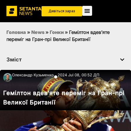
Дивіться зараз
Головна
»
News
»
Гонки
»
Гемілтон вдевʼяте
переміг на Гран-прі Великої Британії
Зміст
Олександр Кузьменко
2024 Jul 08, 00:52 ДП
●
Гемілтон вдевʼяте переміг на Гран-прі
Великої Британії