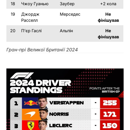
18
Чжоу Гуанью
Заубер
+2 кола
19
Джордж
Мерседес
Не
Расселл
фінішував
20
П’єр Гаслі
Альпін
Не
фінішував
Гран-прі Великої Британії
2024