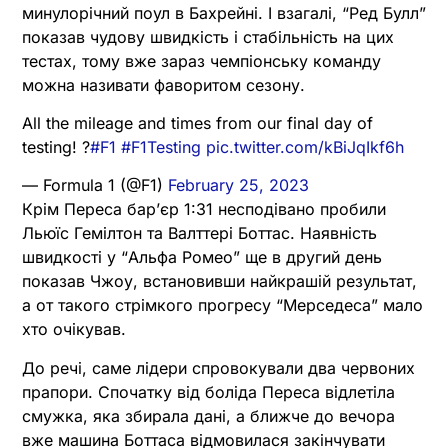
минулорічний поул в Бахрейні. І взагалі, “Ред Булл”
показав чудову швидкість і стабільність на цих
тестах, тому вже зараз чемпіонську команду
можна називати фаворитом сезону.
All the mileage and times from our final day of
testing! ?
#F1
#F1Testing
pic.twitter.com/kBiJqIkf6h
— Formula 1 (@F1)
February 25, 2023
Крім Переса бар’єр 1:31 несподівано пробили
Льюїс Гемілтон та Валттері Боттас. Наявність
швидкості у “Альфа Ромео” ще в другий день
показав Чжоу, встановивши найкрашій результат,
а от такого стрімкого прогресу “Мерседеса” мало
хто очікував.
До речі, саме лідери спровокували два червоних
прапори. Спочатку від боліда Переса відлетіла
смужка, яка збирала дані, а ближче до вечора
вже машина Боттаса відмовилася закінчувати