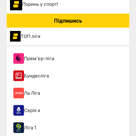
Поринь у спорт!
Підпишись
ТОП ліги
Прем'єр-ліга
Бундесліга
Ла Ліга
Серія а
Ліга 1