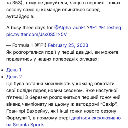
та 353), тому не дивуйтеся, якщо в перших гонках
сезону саме ці команди опиняться серед
аутсайдерів.
A busy three days for
@AlphaTauriF1
?
#F1
#F1Testing
pic.twitter.com/Jsx0S51x5V
— Formula 1 (@F1)
February 25, 2023
Як розгорталися події у перші два дні, ви можете
подивитись у наших попередніх оглядах:
День 1
День 2
Це була остання можливість у команд обкатати
свої боліди перед новим сезоном. Вже наступної
п’ятниці 3 березня розпочнеться перший гоночний
вікенд чемпіонату на цьому ж автодромі “Сахір”.
Гран-прі Бахрейну, як і інші гонки нового сезону
Формули 1, в прямому етері
дивіться ексклюзивно
на Setanta Sports
.