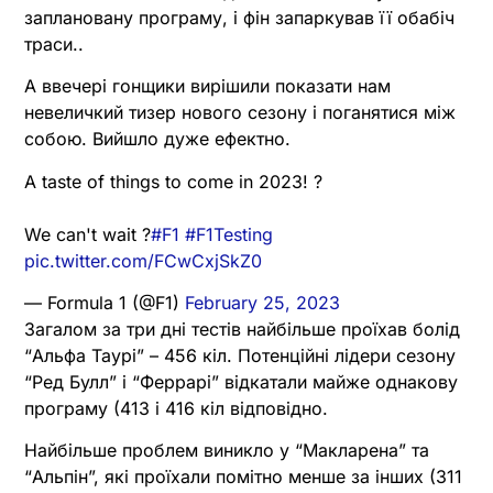
заплановану програму, і фін запаркував її обабіч
траси..
А ввечері гонщики вирішили показати нам
невеличкий тизер нового сезону і поганятися між
собою. Вийшло дуже ефектно.
A taste of things to come in 2023! ?
We can't wait ?
#F1
#F1Testing
pic.twitter.com/FCwCxjSkZ0
— Formula 1 (@F1)
February 25, 2023
Загалом за три дні тестів найбільше проїхав болід
“Альфа Таурі” – 456 кіл. Потенційні лідери сезону
“Ред Булл” і “Феррарі” відкатали майже однакову
програму (413 і 416 кіл відповідно.
Найбільше проблем виникло у “Макларена” та
“Альпін”, які проїхали помітно менше за інших (311