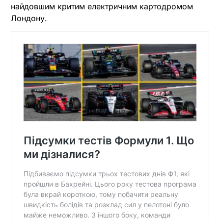
найдовшим критим електричним картодромом
Лондону.