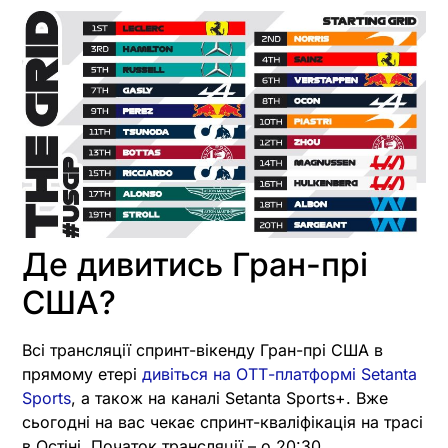
Де дивитись Гран-прі
США?
Всі трансляції спринт-вікенду Гран-прі США в
прямому етері
дивіться на ОТТ-платформі Setanta
Sports
, а також на каналі Setanta Sports+. Вже
сьогодні на вас чекає спринт-кваліфікація на трасі
в Остіні. Початок трансляції – о 20:30.