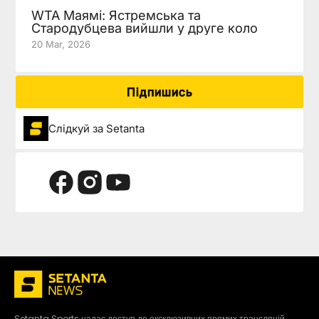
WTA Маямі: Ястремська та
Стародубцева вийшли у друге коло
20 Mar, 2026
Підпишись
Слідкуй за Setanta
Setanta Sports надає доступ до ексклюзивних прямих трансляцій