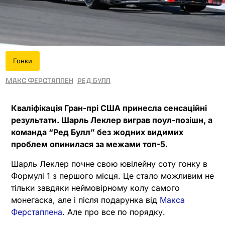
Гонки
Макс Ферстаппен
Ред Булл
Кваліфікація Гран-прі США принесла сенсаційні
результати. Шарль Леклер виграв поул-позішн, а
команда “Ред Булл” без жодних видимих
проблем опинилася за межами топ-5.
Шарль Леклер почне свою ювілейну соту гонку в
Формулі 1 з першого місця. Це стало можливим не
тільки завдяки неймовірному колу самого
монегаска, але і після подарунка від
Макса
Ферстаппена
. Але про все по порядку.