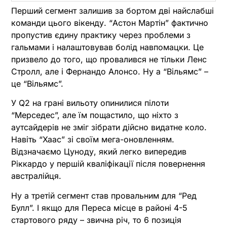
Перший сегмент залишив за бортом дві найслабші
команди цього вікенду. “Астон Мартін” фактично
пропустив єдину практику через проблеми з
гальмами і налаштовував болід навпомацки. Це
призвело до того, що провалився не тільки Ленс
Стролл, але і Фернандо Алонсо. Ну а “Вільямс” –
це “Вільямс”.
У Q2 на грані вильоту опинилися пілоти
“Мерседес”, але їм пощастило, що ніхто з
аутсайдерів не зміг зібрати дійсно видатне коло.
Навіть “Хаас” зі своїм мега-оновленням.
Відзначаємо Цуноду, який легко випередив
Ріккардо у першій кваліфікації після повернення
австралійця.
Ну а третій сегмент став провальним для “Ред
Булл”. І якщо для Переса місце в районі 4-5
стартового ряду – звична річ, то 6 позиція