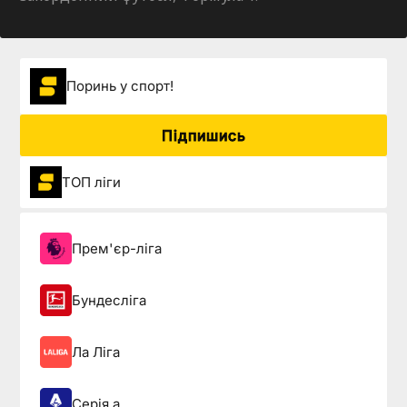
Поринь у спорт!
Підпишись
ТОП ліги
Прем'єр-ліга
Бундесліга
Ла Ліга
Серія а