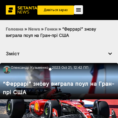
Дивіться зараз
Головна
»
News
»
Гонки
»
“Феррарі” знову
виграла поул на Гран-прі США
Зміст
Олександр Кузьменко
2023 Oct 21, 12:42 ПП
●
“Феррарі” знову виграла поул на Гран-
прі США