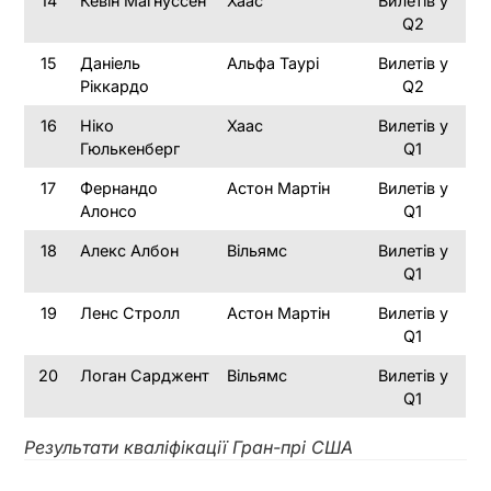
14
Кевін Магнуссен
Хаас
Вилетів у
Q2
15
Даніель
Альфа Таурі
Вилетів у
Ріккардо
Q2
16
Ніко
Хаас
Вилетів у
Гюлькенберг
Q1
17
Фернандо
Астон Мартін
Вилетів у
Алонсо
Q1
18
Алекс Албон
Вільямс
Вилетів у
Q1
19
Ленс Стролл
Астон Мартін
Вилетів у
Q1
20
Логан Сарджент
Вільямс
Вилетів у
Q1
Результати кваліфікації Гран-прі США