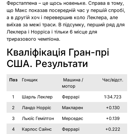
Ферстаппена – це щось новеньке. Справа в тому,
що Макс показав посередній час у першій спробі,
а в другій хоч і перевершив коло Леклера, але
виїхав за межі траси. В підсумку, перший ряд для
Леклера і Норріса і тільки 6 місце для
триразового чемпіона.
Кваліфікація Гран-прі
США. Результати
Поз
Гонщик
Машина /
Час/відст.
мотор
1
Шарль Леклер
Феррарі
1:34.723
2
Ландо Норріс
Макларен
+0.130
3
Льюїс Гемілтон
Мерседес
+0.139
4
Карлос Сайнс
Феррарі
+0.222