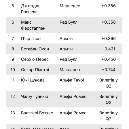
5
Джордж
Мерседес
+0.356
Расселл
6
Макс
Ред Булл
+0.358
Ферстаппен
7
П’єр Гаслі
Альпін
+0.366
8
Естебан Окон
Альпін
+0.431
9
Серхіо Перес
Ред Булл
+0.450
10
Оскар Піастрі
Макларен
+0.744
11
Юкі Цунода
Альфа Таурі
Вилетів у
Q2
12
Чжоу Гуанью
Альфа Ромео
Вилетів у
Q2
13
Валттері Боттас
Альфа Ромео
Вилетів у
Q2