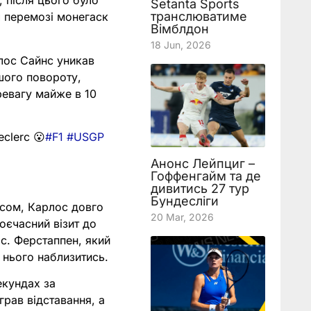
, після цього було
Setanta Sports
транслюватиме
ч перемозі монегаск
Вімблдон
18 Jun, 2026
лос Сайнс уникав
ршого повороту,
ревагу майже в 10
eclerc 😮
#F1
#USGP
Анонс Лейпциг –
Гоффенгайм та де
дивитись 27 тур
Бундесліги
ісом, Карлос довго
20 Mar, 2026
воєчасний візит до
ас. Ферстаппен, який
о нього наблизитись.
екундах за
грав відставання, а