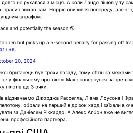
 довго не рухалася з місця. А коли Ландо пішов у ту са
жі траси і виїхав сам. Норріс опинився попереду, але з
кундним штрафом.
ace and potentially the season 😮
stappen but picks up a 5-second penalty for passing off tr
FXGde0U
ctober 20, 2024
ексі британець був трохи позаду, тому обгін за межами
 це у фінальному протоколі Макс повернувся на третє м
ку пілотів ще 3 очки.
ів відзначаємо Джорджа Расселла, Ліама Лоусона і Фран
 пелотону, обрали на перший відрізок хард і заїхали в оч
увати за Даніелем Ріккардо. А Алекс Албон вже не вигл
менш професійного партнера.
ан-прі США