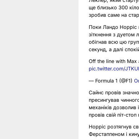
Леклер, який стартув
ще близько 300 кіло
зробив саме на стар
Поки Ландо Норріс 
зіткнення з дуетом 
обігнав всю цю груп
секунд, а далі спок
Off the line with Ma
pic.twitter.com/JTKU
— Formula 1 (@F1)
O
Сайнс провів значн
пресингував чинного 
механіків дозволив 
провів свій піт-стоп
Норріс розтягнув св
Ферстаппеном і кину