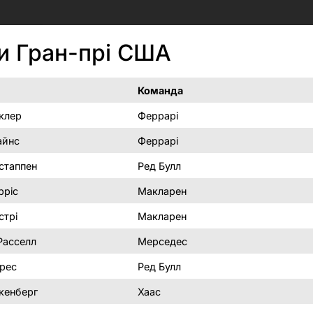
и Гран-прі США
Команда
клер
Феррарі
айнс
Феррарі
стаппен
Ред Булл
рріс
Макларен
стрі
Макларен
асселл
Мерседес
рес
Ред Булл
кенберг
Хаас