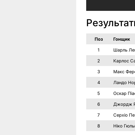
Результат
Поз
Гонщик
1
Шарль Ле
2
Карлос С
3
Макс Фер
4
Ландо Но
5
Оскар Піа
6
Джордж Р
7
Серхіо Пе
8
Ніко Гюль