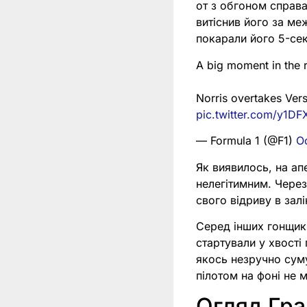
от з обгоном справа
витіснив його за ме
покарали його 5-се
A big moment in the r
Norris overtakes Ver
pic.twitter.com/y1D
— Formula 1 (@F1)
O
Як виявилось, на ап
нелегітимним. Через
свого відриву в залі
Серед інших гонщик
стартували у хвості
якось незручно сум
пілотом на фоні не 
Огляд Гр