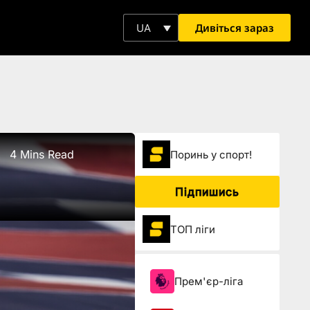
Дивіться зараз
UA
4 Mins Read
Поринь у спорт!
Підпишись
ТОП ліги
Прем'єр-ліга