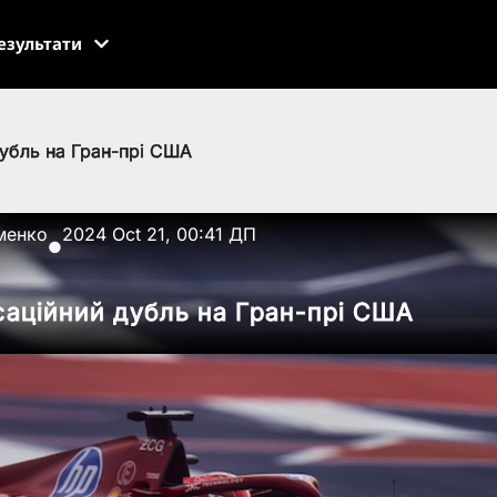
езультати
дубль на Гран-прі США
менко
2024 Oct 21, 00:41 ДП
●
саційний дубль на Гран-прі США