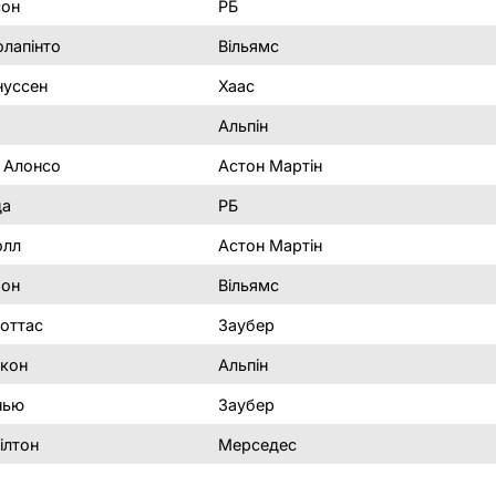
сон
РБ
лапінто
Вільямс
нуссен
Хаас
Альпін
 Алонсо
Астон Мартін
да
РБ
олл
Астон Мартін
бон
Вільямс
Боттас
Заубер
Окон
Альпін
нью
Заубер
ілтон
Мерседес