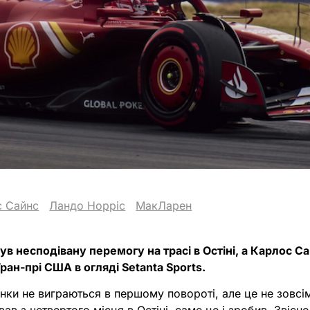
с Сайнс
Ландо Норріс
МакЛарен
в несподівану перемогу на трасі в Остіні, а Карлос С
ран-прі США в огляді Setanta Sports.
нки не виграються в першому повороті, але це не зовсі