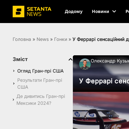
Додому
Новини
Р
Головна
»
News
»
Гонки
»
У Феррарі сенсаційний 
Зміст
Олександр Кузь
Огляд Гран-прі США
Результати Гран-прі
У Феррарі сен
США
Де дивитись Гран-прі
Мексики 2024?