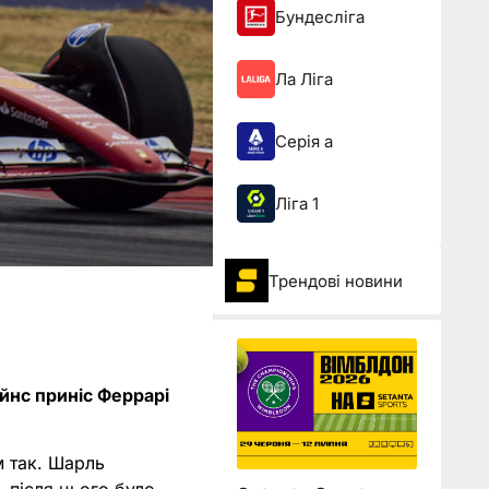
Бундесліга
Ла Ліга
Серія а
Ліга 1
Трендові новини
айнс приніс Феррарі
м так. Шарль