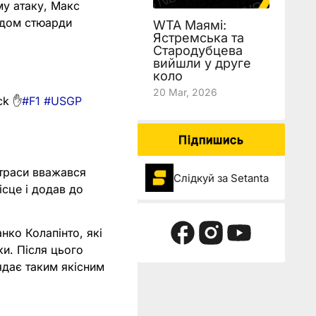
му атаку, Макс
годом стюарди
WTA Маямі:
Ястремська та
Стародубцева
вийшли у друге
коло
20 Mar, 2026
ack ✋
#F1
#USGP
Підпишись
 траси вважався
Слідкуй за Setanta
ісце і додав до
ко Колапінто, які
ки. Після цього
ядає таким якісним