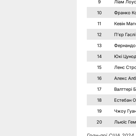
9
Ліам Лоу
10
Франко Ко
11
Кевін Маг
12
П’єр Гаслі
13
Фернандо
14
Юкі Цуно
15
Ленс Стр
16
Алекс Ал
17
Валттері 
18
Естебан 
19
Чжоу Гуа
20
Льюїс Гем
Гран-прі США
2024