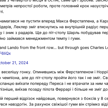
ав з четвертого місця в Остіні, саме це і зробив. Звісно
метрів непростої роботи, проте головний крок назустрі
ті.
намагався не пустити вперед Макса Ферстаппена, а Кар
лідерів, Леклер зміг втиснутись на внутрішній радіус пе
у і зник з радарів. Ще до піт-стопу Шарль побудував пе
ійно займався менеджментом темпу і гуми.
x and Lando from the front row… but through goes Charles L
F6liQx
ctober 21, 2024
о веселішу гонку. Опинившись між Ферстаппеном і Норр
чемпіона, але до піт-стопу пройти його так і не зміг. С
іспанцю виїхати попереду Переса і не втрачати за ним ч
 пізніше, виїхав позаду пілота Феррарі і більше не зміг д
ій перший відрізок найдовше, повернувся з боксів у 8 с
вся навздогін. За рахунок свіжішої гуми він стрімко віді